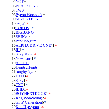
05
NCT
06
BLACKPINK
07
TWS
08
Byeon Woo-seok
09
SEVENTEEN
10
aespa
1
11
CORTIS
1
12
BIGBANG
13
SHINee
14
Park Bo-gum
15
ALPHA DRIVE ONE)
1
16
IU
1
17
Stray Kids
1
18
NewJeans
1
19
ASTRO
20
Hearts2Hearts
21
songhyekyo
22
EXO
3
23
Suzy
1
24
TXT
1
25
IDID
1
26
BOYNEXTDOOR
1
27
Jang Won-young
2
28
Girls' Generation
6
29
Kim Hye-yoon
1