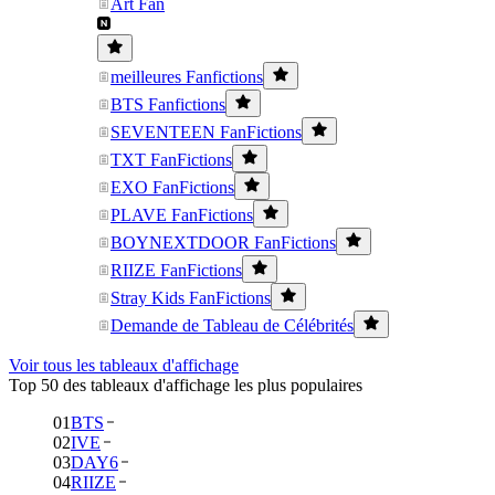
Art Fan
meilleures Fanfictions
BTS Fanfictions
SEVENTEEN FanFictions
TXT FanFictions
EXO FanFictions
PLAVE FanFictions
BOYNEXTDOOR FanFictions
RIIZE FanFictions
Stray Kids FanFictions
Demande de Tableau de Célébrités
Voir tous les tableaux d'affichage
Top 50 des tableaux d'affichage les plus populaires
01
BTS
02
IVE
03
DAY6
04
RIIZE