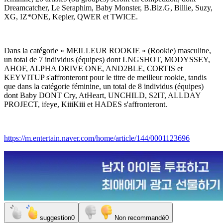
Dreamcatcher, Le Seraphim, Baby Monster, B.Biz.G, Billie, Suzy,
XG, IZ*ONE, Kepler, QWER et TWICE.
Dans la catégorie « MEILLEUR ROOKIE » (Rookie) masculine,
un total de 7 individus (équipes) dont LNGSHOT, MODYSSEY,
AHOF, ALPHA DRIVE ONE, AND2BLE, CORTIS et
KEYVITUP s'affronteront pour le titre de meilleur rookie, tandis
que dans la catégorie féminine, un total de 8 individus (équipes)
dont Baby DONT Cry, AtHeart, UNCHILD, S2IT, ALLDAY
PROJECT, ifeye, KiiiKiii et HADES s'affronteront.
https://m.entertain.naver.com/home/article/144/0001123696
suggestion
0
Non recommandé
0