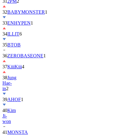
32
BABYMONSTER
1
33
ENHYPEN
1
34
ILLIT
6
35
BTOB
36
ZEROBASEONE
1
37
KiiiKiii
4
38
Jung
Hae-
in
2
39
AHOF
1
40
Kim
Ji-
won
41
MONSTA
X
2