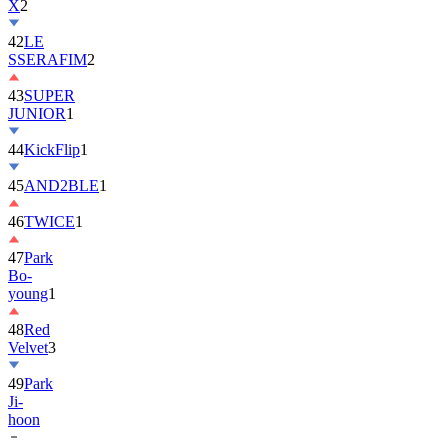
42
LE
SSERAFIM
2
43
SUPER
JUNIOR
1
44
KickFlip
1
45
AND2BLE
1
46
TWICE
1
47
Park
Bo-
young
1
48
Red
Velvet
3
49
Park
Ji-
hoon
50
ALLDAY
PROJECT