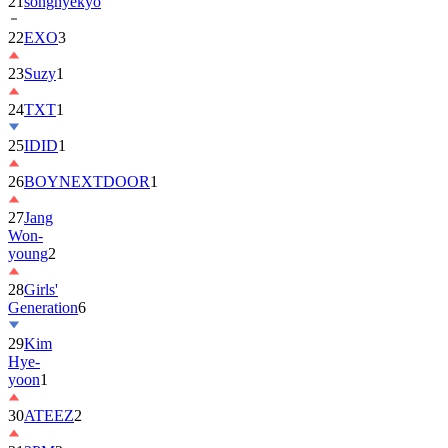
22
EXO
3
23
Suzy
1
24
TXT
1
25
IDID
1
26
BOYNEXTDOOR
1
27
Jang
Won-
young
2
28
Girls'
Generation
6
29
Kim
Hye-
yoon
1
30
ATEEZ
2
31
2PM
2