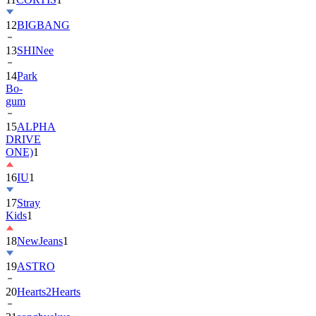
13
SHINee
14
Park
Bo-
gum
15
ALPHA
DRIVE
ONE)
1
16
IU
1
17
Stray
Kids
1
18
NewJeans
1
19
ASTRO
20
Hearts2Hearts
21
songhyekyo