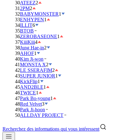
30
ATEEZ
2
31
2PM
2
32
BABYMONSTER
1
33
ENHYPEN
1
34
ILLIT
6
35
BTOB
36
ZEROBASEONE
1
37
KiiiKiii
4
38
Jung Hae-in
2
39
AHOF
1
40
Kim Ji-won
41
MONSTA X
2
42
LE SSERAFIM
2
43
SUPER JUNIOR
1
44
KickFlip
1
45
AND2BLE
1
46
TWICE
1
47
Park Bo-young
1
48
Red Velvet
3
49
Park Ji-hoon
50
ALLDAY PROJECT
Recherchez des informations qui vous intéressent