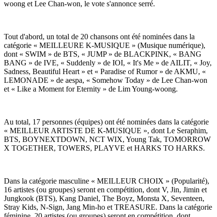
woong et Lee Chan-won, le vote s'annonce serré.
Tout d'abord, un total de 20 chansons ont été nominées dans la
catégorie « MEILLEURE K-MUSIQUE » (Musique numérique),
dont « SWIM » de BTS, « JUMP » de BLACKPINK, « BANG
BANG » de IVE, « Suddenly » de IOI, « It's Me » de AILIT, « Joy,
Sadness, Beautiful Heart » et « Paradise of Rumor » de AKMU, «
LEMONADE » de aespa, « Somehow Today » de Lee Chan-won
et « Like a Moment for Eternity » de Lim Young-woong.
Au total, 17 personnes (équipes) ont été nominées dans la catégorie
« MEILLEUR ARTISTE DE K-MUSIQUE », dont Le Seraphim,
BTS, BOYNEXTDOWN, NCT WIX, Young Tak, TOMORROW
X TOGETHER, TOWERS, PLAYVE et HARKS TO HARKS.
Dans la catégorie masculine « MEILLEUR CHOIX » (Popularité),
16 artistes (ou groupes) seront en compétition, dont V, Jin, Jimin et
Jungkook (BTS), Kang Daniel, The Boyz, Monsta X, Seventeen,
Stray Kids, N-Sign, Jang Min-ho et TREASURE. Dans la catégorie
féminine, 20 artistes (ou groupes) seront en compétition, dont