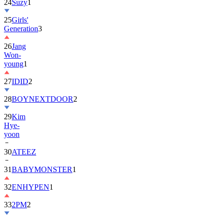
25
Girls'
Generation
3
26
Jang
Won-
young
1
27
IDID
2
28
BOYNEXTDOOR
2
29
Kim
Hye-
yoon
30
ATEEZ
31
BABYMONSTER
1
32
ENHYPEN
1
33
2PM
2
34
ILLIT