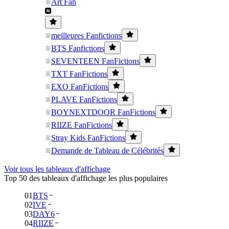
Art Fan
meilleures Fanfictions
BTS Fanfictions
SEVENTEEN FanFictions
TXT FanFictions
EXO FanFictions
PLAVE FanFictions
BOYNEXTDOOR FanFictions
RIIZE FanFictions
Stray Kids FanFictions
Demande de Tableau de Célébrités
Voir tous les tableaux d'affichage
Top 50 des tableaux d'affichage les plus populaires
01
BTS
02
IVE
03
DAY6
04
RIIZE