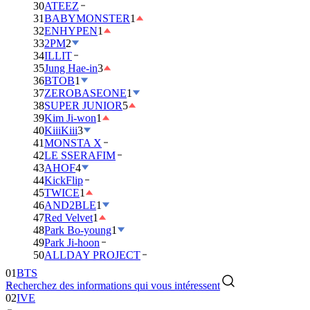
30
ATEEZ
31
BABYMONSTER
1
32
ENHYPEN
1
33
2PM
2
34
ILLIT
35
Jung Hae-in
3
36
BTOB
1
37
ZEROBASEONE
1
38
SUPER JUNIOR
5
39
Kim Ji-won
1
40
KiiiKiii
3
41
MONSTA X
42
LE SSERAFIM
43
AHOF
4
44
KickFlip
45
TWICE
1
46
AND2BLE
1
47
Red Velvet
1
48
Park Bo-young
1
49
Park Ji-hoon
01
BTS
50
ALLDAY PROJECT
02
IVE
Recherchez des informations qui vous intéressent
03
DAY6