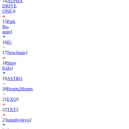
ONE)
1
15
Park
Bo-
gum
1
16
IU
17
NewJeans
1
18
Stray
Kids
1
19
ASTRO
20
Hearts2Hearts
21
EXO
1
22
TXT
2
23
songhyekyo
2
24
Suzy
1