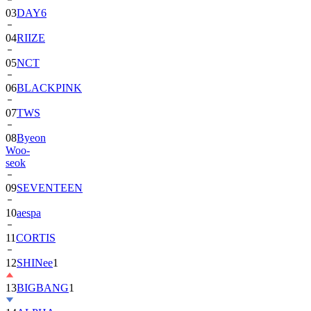
04
RIIZE
05
NCT
06
BLACKPINK
07
TWS
08
Byeon
Woo-
seok
09
SEVENTEEN
10
aespa
11
CORTIS
12
SHINee
1
13
BIGBANG
1
14
ALPHA
DRIVE