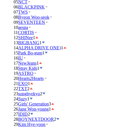
05
NCT
06
BLACKPINK
07
TWS
08
Byeon Woo-seok
09
SEVENTEEN
10
aespa
11
CORTIS
12
SHINee
1
13
BIGBANG
1
14
ALPHA DRIVE ONE)
1
15
Park Bo-gum
1
16
IU
17
NewJeans
1
18
Stray Kids
1
19
ASTRO
20
Hearts2Hearts
21
EXO
1
22
TXT
2
23
songhyekyo
2
24
Suzy
1
25
Girls' Generation
3
26
Jang Won-young
1
27
IDID
2
28
BOYNEXTDOOR
2
29
Kim Hye-yoon