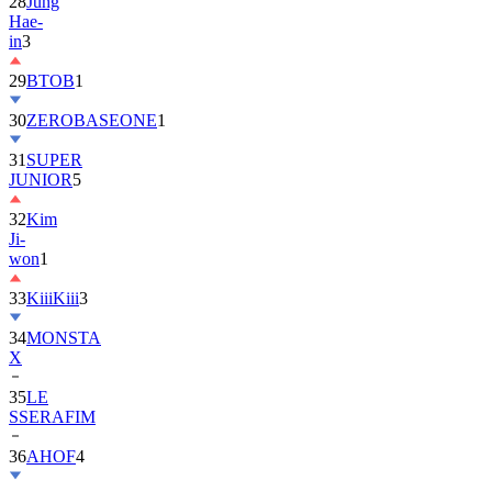
28
Jung
Hae-
in
3
29
BTOB
1
30
ZEROBASEONE
1
31
SUPER
JUNIOR
5
32
Kim
Ji-
won
1
33
KiiiKiii
3
34
MONSTA
X
35
LE
SSERAFIM
36
AHOF
4