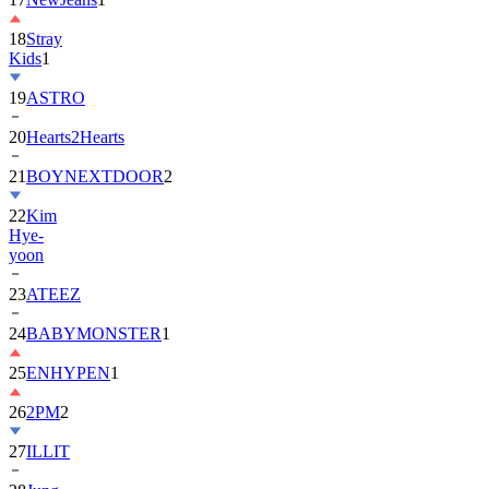
18
Stray
Kids
1
19
ASTRO
20
Hearts2Hearts
21
BOYNEXTDOOR
2
22
Kim
Hye-
yoon
23
ATEEZ
24
BABYMONSTER
1
25
ENHYPEN
1
26
2PM
2
27
ILLIT