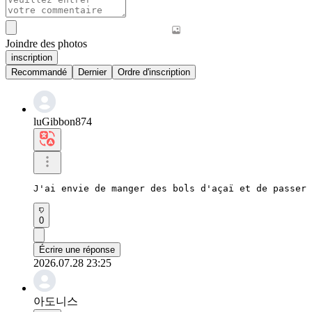
Joindre des photos
inscription
Recommandé
Dernier
Ordre d'inscription
luGibbon874
J'ai envie de manger des bols d'açaï et de passer 
0
Écrire une réponse
2026.07.28 23:25
아도니스