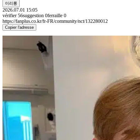
이리롱
2026.07.01 15:05
vérifier
56
suggestion
0
ferraille
0
https://fanplus.co.kr/fr-FR/community/nct/132280012
Copier l'adresse