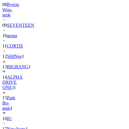
08
Byeon
Woo-
seok
09
SEVENTEEN
10
aespa
11
CORTIS
12
SHINee
1
13
BIGBANG
1
14
ALPHA
DRIVE
ONE)
1
15
Park
Bo-
gum
1
16
IU
17
NewJeans
1