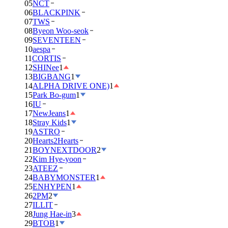
05
NCT
06
BLACKPINK
07
TWS
08
Byeon Woo-seok
09
SEVENTEEN
10
aespa
11
CORTIS
12
SHINee
1
13
BIGBANG
1
14
ALPHA DRIVE ONE)
1
15
Park Bo-gum
1
16
IU
17
NewJeans
1
18
Stray Kids
1
19
ASTRO
20
Hearts2Hearts
21
BOYNEXTDOOR
2
22
Kim Hye-yoon
23
ATEEZ
24
BABYMONSTER
1
25
ENHYPEN
1
26
2PM
2
27
ILLIT
28
Jung Hae-in
3
29
BTOB
1