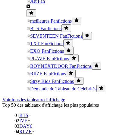
Art Fan
meilleures Fanfictions
BTS Fanfictions
SEVENTEEN FanFictions
TXT FanFictions
EXO FanFictions
PLAVE FanFictions
BOYNEXTDOOR FanFictions
RIIZE FanFictions
Stray Kids FanFictions
Demande de Tableau de Célébrités
Voir tous les tableaux d'affichage
Top 50 des tableaux d'affichage les plus populaires
01
BTS
02
IVE
03
DAY6
04
RIIZE