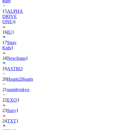
gum
15
ALPHA
DRIVE
ONE)
1
16
IU
1
17
Stray
Kids
1
18
NewJeans
1
19
ASTRO
20
Hearts2Hearts
21
songhyekyo
22
EXO
3
23
Suzy
1
24
TXT
1