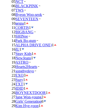
05
NCT
06
BLACKPINK
07
TWS
08
Byeon Woo-seok
09
SEVENTEEN
10
aespa
1
11
CORTIS
1
12
BIGBANG
13
SHINee
14
Park Bo-gum
15
ALPHA DRIVE ONE)
1
16
IU
1
17
Stray Kids
1
18
NewJeans
1
19
ASTRO
20
Hearts2Hearts
21
songhyekyo
22
EXO
3
23
Suzy
1
24
TXT
1
25
IDID
1
26
BOYNEXTDOOR
1
27
Jang Won-young
2
28
Girls' Generation
6
29
Kim Hye-yoon
1