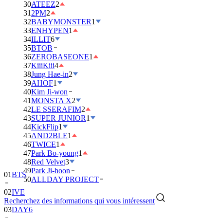
30
ATEEZ
2
31
2PM
2
32
BABYMONSTER
1
33
ENHYPEN
1
34
ILLIT
6
35
BTOB
36
ZEROBASEONE
1
37
KiiiKiii
4
38
Jung Hae-in
2
39
AHOF
1
40
Kim Ji-won
41
MONSTA X
2
42
LE SSERAFIM
2
43
SUPER JUNIOR
1
44
KickFlip
1
45
AND2BLE
1
46
TWICE
1
47
Park Bo-young
1
48
Red Velvet
3
49
Park Ji-hoon
01
BTS
50
ALLDAY PROJECT
02
IVE
Recherchez des informations qui vous intéressent
03
DAY6