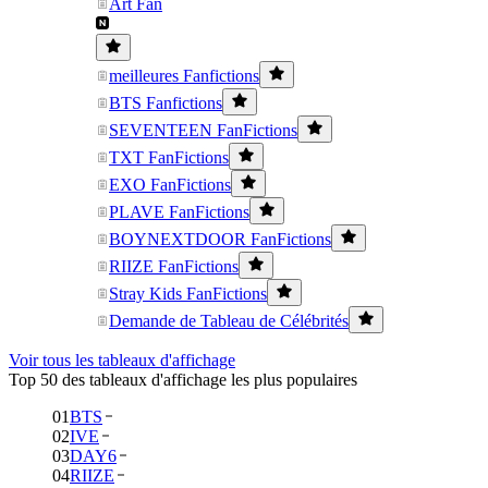
Art Fan
meilleures Fanfictions
BTS Fanfictions
SEVENTEEN FanFictions
TXT FanFictions
EXO FanFictions
PLAVE FanFictions
BOYNEXTDOOR FanFictions
RIIZE FanFictions
Stray Kids FanFictions
Demande de Tableau de Célébrités
Voir tous les tableaux d'affichage
Top 50 des tableaux d'affichage les plus populaires
01
BTS
02
IVE
03
DAY6
04
RIIZE