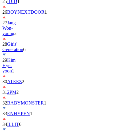
25
IDID
1
26
BOYNEXTDOOR
1
27
Jang
Won-
young
2
28
Girls'
Generation
6
29
Kim
Hye-
yoon
1
30
ATEEZ
2
31
2PM
2
32
BABYMONSTER
1
33
ENHYPEN
1
34
ILLIT
6