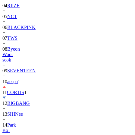
04
RIIZE
05
NCT
06
BLACKPINK
07
TWS
08
Byeon
Woo-
seok
09
SEVENTEEN
10
aespa
1
11
CORTIS
1
12
BIGBANG
13
SHINee
14
Park
Bo-