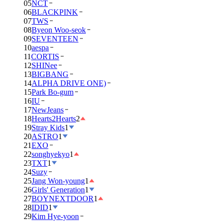
05
NCT
06
BLACKPINK
07
TWS
08
Byeon Woo-seok
09
SEVENTEEN
10
aespa
11
CORTIS
12
SHINee
13
BIGBANG
14
ALPHA DRIVE ONE)
15
Park Bo-gum
16
IU
17
NewJeans
18
Hearts2Hearts
2
19
Stray Kids
1
20
ASTRO
1
21
EXO
22
songhyekyo
1
23
TXT
1
24
Suzy
25
Jang Won-young
1
26
Girls' Generation
1
27
BOYNEXTDOOR
1
28
IDID
1
29
Kim Hye-yoon