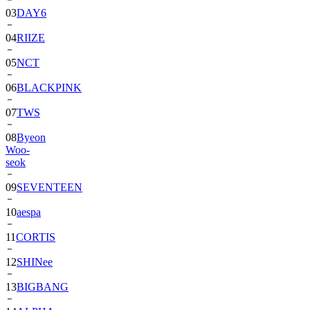
03
DAY6
04
RIIZE
05
NCT
06
BLACKPINK
07
TWS
08
Byeon
Woo-
seok
09
SEVENTEEN
10
aespa
11
CORTIS
12
SHINee
13
BIGBANG