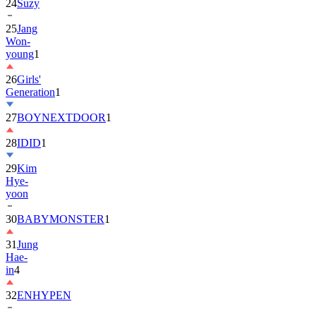
24
Suzy
25
Jang
Won-
young
1
26
Girls'
Generation
1
27
BOYNEXTDOOR
1
28
IDID
1
29
Kim
Hye-
yoon
30
BABYMONSTER
1
31
Jung
Hae-
in
4
32
ENHYPEN