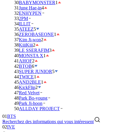
30
BABYMONSTER
1
31
Jung Hae-in
4
32
ENHYPEN
33
2PM
34
ILLIT
35
ATEEZ
5
36
ZEROBASEONE
1
37
Kim Ji-won
2
38
KiiiKiii
2
39
LE SSERAFIM
3
40
MONSTA X
1
41
AHOF
2
42
BTOB
6
43
SUPER JUNIOR
5
44
TWICE
1
45
AND2BLE
1
46
KickFlip
2
47
Red Velvet
48
Park Bo-young
49
Park Ji-hoon
50
ALLDAY PROJECT
01
BTS
Recherchez des informations qui vous intéressent
02
IVE