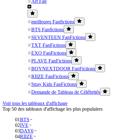
Art Fan
meilleures Fanfictions
BTS Fanfictions
SEVENTEEN FanFictions
TXT FanFictions
EXO FanFictions
PLAVE FanFictions
BOYNEXTDOOR FanFictions
RIIZE FanFictions
Stray Kids FanFictions
Demande de Tableau de Célébrités
Voir tous les tableaux d'affichage
Top 50 des tableaux d'affichage les plus populaires
01
BTS
02
IVE
03
DAY6
04
RIIZE