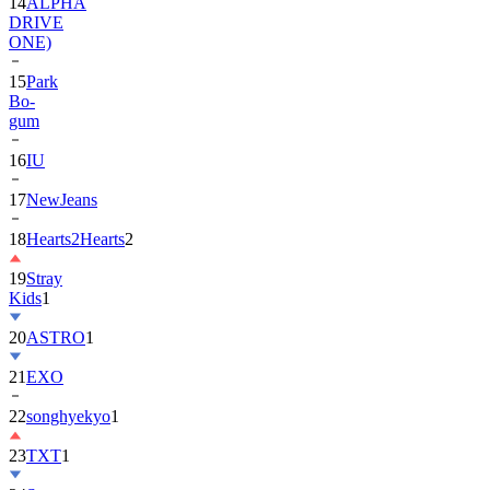
14
ALPHA
DRIVE
ONE)
15
Park
Bo-
gum
16
IU
17
NewJeans
18
Hearts2Hearts
2
19
Stray
Kids
1
20
ASTRO
1
21
EXO
22
songhyekyo
1
23
TXT
1