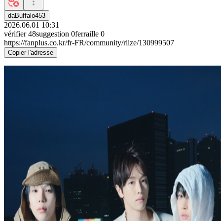
daBuffalo453
2026.06.01 10:31
vérifier
48
suggestion
0
ferraille
0
https://fanplus.co.kr/fr-FR/community/riize/130999507
Copier l'adresse