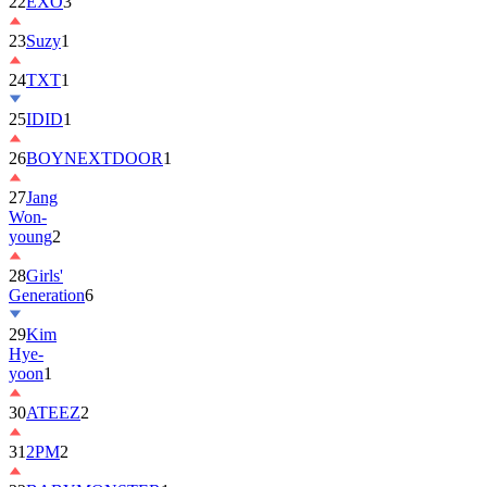
22
EXO
3
23
Suzy
1
24
TXT
1
25
IDID
1
26
BOYNEXTDOOR
1
27
Jang
Won-
young
2
28
Girls'
Generation
6
29
Kim
Hye-
yoon
1
30
ATEEZ
2
31
2PM
2