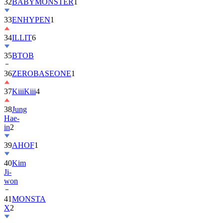
32
BABYMONSTER
1
33
ENHYPEN
1
34
ILLIT
6
35
BTOB
36
ZEROBASEONE
1
37
KiiiKiii
4
38
Jung
Hae-
in
2
39
AHOF
1
40
Kim
Ji-
won
41
MONSTA
X
2