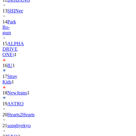
13
SHINee
14
Park
Bo-
gum
15
ALPHA
DRIVE
ONE)
1
16
IU
1
17
Stray
Kids
1
18
NewJeans
1
19
ASTRO
20
Hearts2Hearts
21
songhyekyo