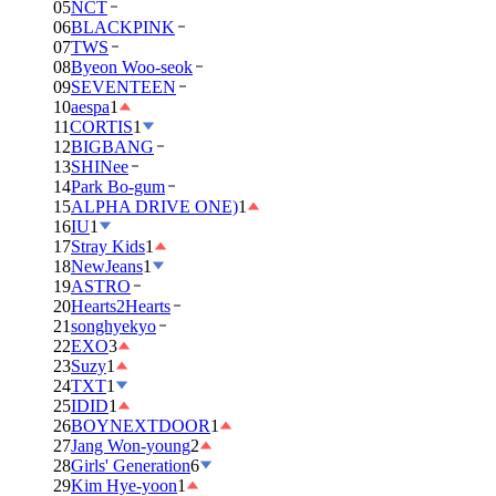
05
NCT
06
BLACKPINK
07
TWS
08
Byeon Woo-seok
09
SEVENTEEN
10
aespa
1
11
CORTIS
1
12
BIGBANG
13
SHINee
14
Park Bo-gum
15
ALPHA DRIVE ONE)
1
16
IU
1
17
Stray Kids
1
18
NewJeans
1
19
ASTRO
20
Hearts2Hearts
21
songhyekyo
22
EXO
3
23
Suzy
1
24
TXT
1
25
IDID
1
26
BOYNEXTDOOR
1
27
Jang Won-young
2
28
Girls' Generation
6
29
Kim Hye-yoon
1