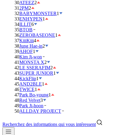
30
ATEEZ
2
31
2PM
2
32
BABYMONSTER
1
33
ENHYPEN
1
34
ILLIT
6
35
BTOB
36
ZEROBASEONE
1
37
KiiiKiii
4
38
Jung Hae-in
2
39
AHOF
1
40
Kim Ji-won
41
MONSTA X
2
42
LE SSERAFIM
2
43
SUPER JUNIOR
1
44
KickFlip
1
45
AND2BLE
1
46
TWICE
1
47
Park Bo-young
1
48
Red Velvet
3
49
Park Ji-hoon
50
ALLDAY PROJECT
Recherchez des informations qui vous intéressent