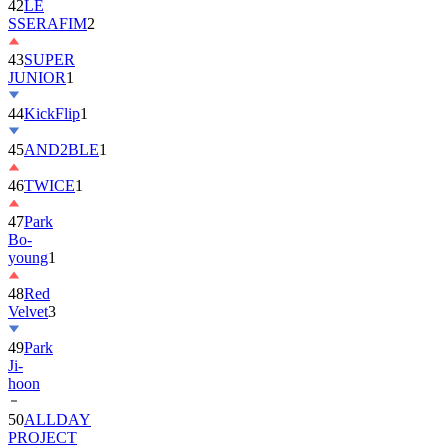
42
LE
SSERAFIM
2
43
SUPER
JUNIOR
1
44
KickFlip
1
45
AND2BLE
1
46
TWICE
1
47
Park
Bo-
young
1
48
Red
Velvet
3
49
Park
Ji-
hoon
50
ALLDAY
PROJECT