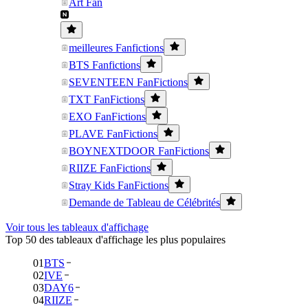
Art Fan
meilleures Fanfictions
BTS Fanfictions
SEVENTEEN FanFictions
TXT FanFictions
EXO FanFictions
PLAVE FanFictions
BOYNEXTDOOR FanFictions
RIIZE FanFictions
Stray Kids FanFictions
Demande de Tableau de Célébrités
Voir tous les tableaux d'affichage
Top 50 des tableaux d'affichage les plus populaires
01
BTS
02
IVE
03
DAY6
04
RIIZE