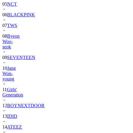
05
NCT
06
BLACKPINK
07
TWS
08
Byeon
Woo-
seok
09
SEVENTEEN
10
Jang
Won-
young
11
Girls'
Generation
12
BOYNEXTDOOR
13
IDID
14
ATEEZ