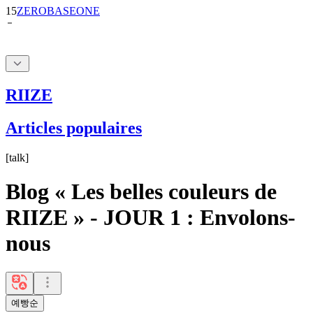
15
ZEROBASEONE
RIIZE
Articles populaires
[
talk
]
Blog « Les belles couleurs de
RIIZE » - JOUR 1 : Envolons-
nous
예빵순