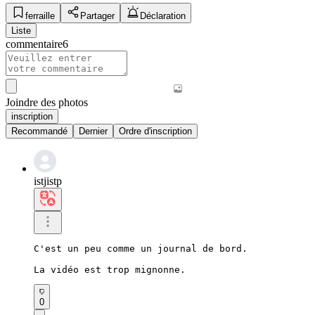
ferraille
Partager
Déclaration
Liste
commentaire
6
Joindre des photos
inscription
Recommandé
Dernier
Ordre d'inscription
istjistp
C'est un peu comme un journal de bord.

La vidéo est trop mignonne.
0