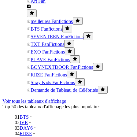
Art Fan
meilleures Fanfictions
BTS Fanfictions
SEVENTEEN FanFictions
TXT FanFictions
EXO FanFictions
PLAVE FanFictions
BOYNEXTDOOR FanFictions
RIIZE FanFictions
Stray Kids FanFictions
Demande de Tableau de Célébrités
Voir tous les tableaux d'affichage
Top 50 des tableaux d'affichage les plus populaires
01
BTS
02
IVE
03
DAY6
04
RIIZE