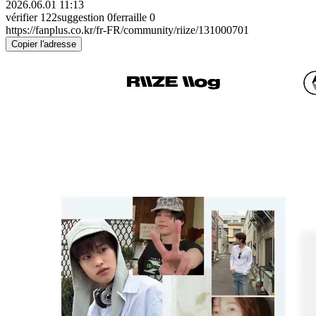
2026.06.01 11:13
vérifier
122
suggestion
0
ferraille
0
https://fanplus.co.kr/fr-FR/community/riize/131000701
Copier l'adresse