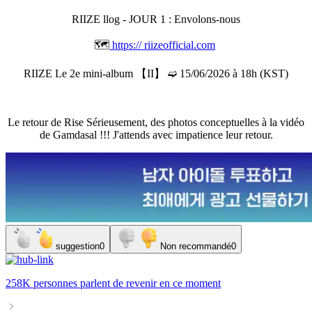
RIIZE llog - JOUR 1 : Envolons-nous
🗺️
https://
riizeofficial.com
RIIZE Le 2e mini-album 【II】 ➫ 15/06/2026 à 18h (KST)
Le retour de Rise
Sérieusement, des photos conceptuelles à la vidéo
de Gamdasal !!! J'attends avec impatience leur retour.
suggestion
0
Non recommandé
0
258K personnes
parlent de
revenir
en ce moment