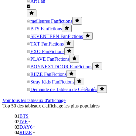
Art Fan
meilleures Fanfictions
BTS Fanfictions
SEVENTEEN FanFictions
TXT FanFictions
EXO FanFictions
PLAVE FanFictions
BOYNEXTDOOR FanFictions
RIIZE FanFictions
Stray Kids FanFictions
Demande de Tableau de Célébrités
Voir tous les tableaux d'affichage
Top 50 des tableaux d'affichage les plus populaires
01
BTS
02
IVE
03
DAY6
04
RIIZE