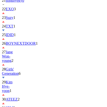
22
EXO
3
23
Suzy
1
24
TXT
1
25
IDID
1
26
BOYNEXTDOOR
1
27
Jang
Won-
young
2
28
Girls'
Generation
6
29
Kim
Hye-
yoon
1
30
ATEEZ
2
31
2PM
2