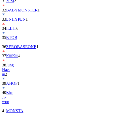
32
BABYMONSTER
1
33
ENHYPEN
1
34
ILLIT
6
35
BTOB
36
ZEROBASEONE
1
37
KiiiKiii
4
38
Jung
Hae-
in
2
39
AHOF
1
40
Kim
Ji-
won
41
MONSTA
X
2