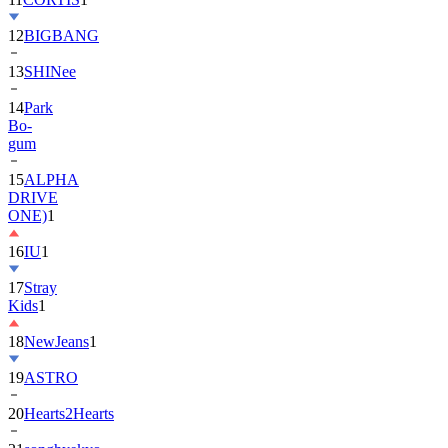
13
SHINee
14
Park
Bo-
gum
15
ALPHA
DRIVE
ONE)
1
16
IU
1
17
Stray
Kids
1
18
NewJeans
1
19
ASTRO
20
Hearts2Hearts
21
songhyekyo