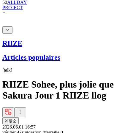
RIIZE
Articles populaires
[
talk
]
RIIZE Sohee, plus jolie que
Sakura Jour 1 RIIZE llog
예빵순
2026.06.01 16:57
vérifier
47
suggestion
0
ferraille
0