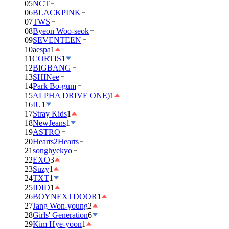
05
NCT
06
BLACKPINK
07
TWS
08
Byeon Woo-seok
09
SEVENTEEN
10
aespa
1
11
CORTIS
1
12
BIGBANG
13
SHINee
14
Park Bo-gum
15
ALPHA DRIVE ONE)
1
16
IU
1
17
Stray Kids
1
18
NewJeans
1
19
ASTRO
20
Hearts2Hearts
21
songhyekyo
22
EXO
3
23
Suzy
1
24
TXT
1
25
IDID
1
26
BOYNEXTDOOR
1
27
Jang Won-young
2
28
Girls' Generation
6
29
Kim Hye-yoon
1