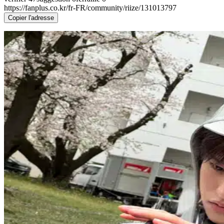
https://fanplus.co.kr/fr-FR/community/riize/131013797
Copier l'adresse