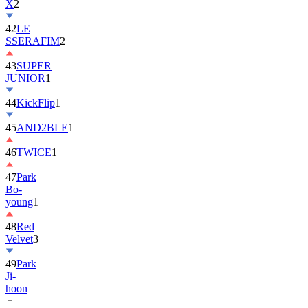
42
LE
SSERAFIM
2
43
SUPER
JUNIOR
1
44
KickFlip
1
45
AND2BLE
1
46
TWICE
1
47
Park
Bo-
young
1
48
Red
Velvet
3
49
Park
Ji-
hoon
50
ALLDAY
PROJECT