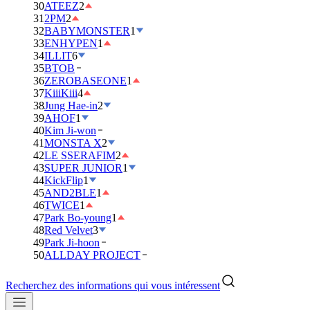
30
ATEEZ
2
31
2PM
2
32
BABYMONSTER
1
33
ENHYPEN
1
34
ILLIT
6
35
BTOB
36
ZEROBASEONE
1
37
KiiiKiii
4
38
Jung Hae-in
2
39
AHOF
1
40
Kim Ji-won
41
MONSTA X
2
42
LE SSERAFIM
2
43
SUPER JUNIOR
1
44
KickFlip
1
45
AND2BLE
1
46
TWICE
1
47
Park Bo-young
1
48
Red Velvet
3
49
Park Ji-hoon
50
ALLDAY PROJECT
Recherchez des informations qui vous intéressent