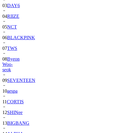
04
RIIZE
05
NCT
06
BLACKPINK
07
TWS
08
Byeon
Woo-
seok
09
SEVENTEEN
10
aespa
11
CORTIS
12
SHINee
13
BIGBANG
14
ALPHA
DRIVE