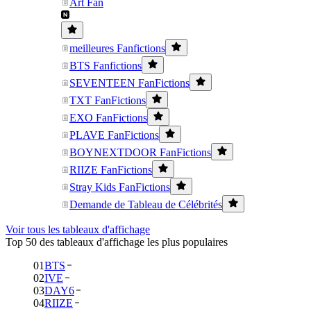
Art Fan
meilleures Fanfictions
BTS Fanfictions
SEVENTEEN FanFictions
TXT FanFictions
EXO FanFictions
PLAVE FanFictions
BOYNEXTDOOR FanFictions
RIIZE FanFictions
Stray Kids FanFictions
Demande de Tableau de Célébrités
Voir tous les tableaux d'affichage
Top 50 des tableaux d'affichage les plus populaires
01
BTS
02
IVE
03
DAY6
04
RIIZE