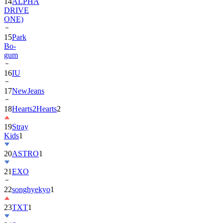
ONE)
15
Park
Bo-
gum
16
IU
17
NewJeans
18
Hearts2Hearts
2
19
Stray
Kids
1
20
ASTRO
1
21
EXO
22
songhyekyo
1
23
TXT
1
24
Suzy