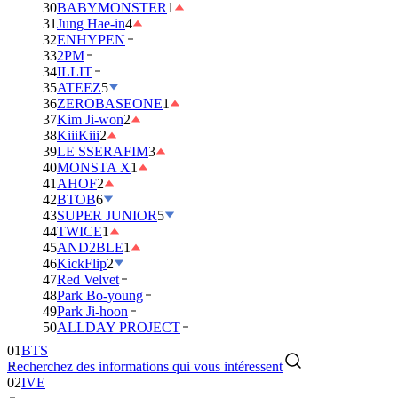
30
BABYMONSTER
1
31
Jung Hae-in
4
32
ENHYPEN
33
2PM
34
ILLIT
35
ATEEZ
5
36
ZEROBASEONE
1
37
Kim Ji-won
2
38
KiiiKiii
2
39
LE SSERAFIM
3
40
MONSTA X
1
41
AHOF
2
42
BTOB
6
43
SUPER JUNIOR
5
44
TWICE
1
45
AND2BLE
1
46
KickFlip
2
47
Red Velvet
48
Park Bo-young
49
Park Ji-hoon
01
BTS
50
ALLDAY PROJECT
02
IVE
Recherchez des informations qui vous intéressent
03
DAY6