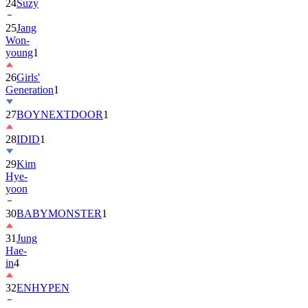
25
Jang
Won-
young
1
26
Girls'
Generation
1
27
BOYNEXTDOOR
1
28
IDID
1
29
Kim
Hye-
yoon
30
BABYMONSTER
1
31
Jung
Hae-
in
4
32
ENHYPEN
33
2PM