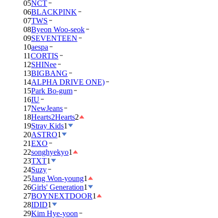
05
NCT
06
BLACKPINK
07
TWS
08
Byeon Woo-seok
09
SEVENTEEN
10
aespa
11
CORTIS
12
SHINee
13
BIGBANG
14
ALPHA DRIVE ONE)
15
Park Bo-gum
16
IU
17
NewJeans
18
Hearts2Hearts
2
19
Stray Kids
1
20
ASTRO
1
21
EXO
22
songhyekyo
1
23
TXT
1
24
Suzy
25
Jang Won-young
1
26
Girls' Generation
1
27
BOYNEXTDOOR
1
28
IDID
1
29
Kim Hye-yoon