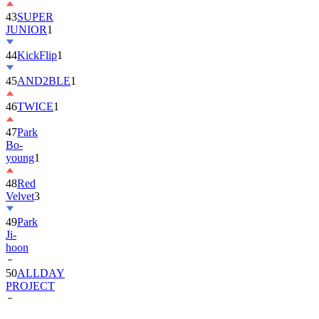
43
SUPER
JUNIOR
1
44
KickFlip
1
45
AND2BLE
1
46
TWICE
1
47
Park
Bo-
young
1
48
Red
Velvet
3
49
Park
Ji-
hoon
50
ALLDAY
PROJECT