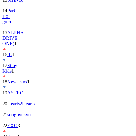
14
Park
Bo-
gum
15
ALPHA
DRIVE
ONE)
1
16
IU
1
17
Stray
Kids
1
18
NewJeans
1
19
ASTRO
20
Hearts2Hearts
21
songhyekyo
22
EXO
3