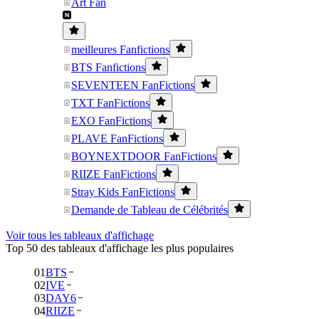
Art Fan
meilleures Fanfictions
BTS Fanfictions
SEVENTEEN FanFictions
TXT FanFictions
EXO FanFictions
PLAVE FanFictions
BOYNEXTDOOR FanFictions
RIIZE FanFictions
Stray Kids FanFictions
Demande de Tableau de Célébrités
Voir tous les tableaux d'affichage
Top 50 des tableaux d'affichage les plus populaires
01
BTS
02
IVE
03
DAY6
04
RIIZE