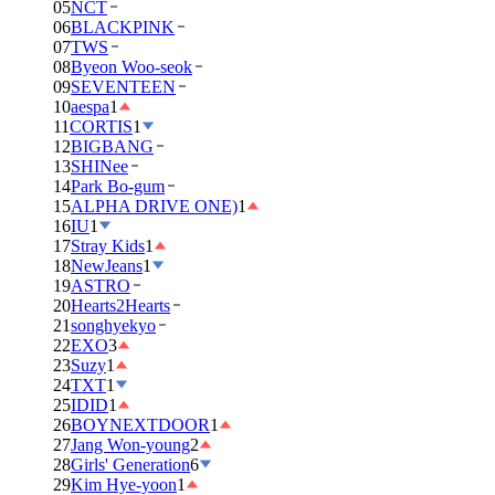
05
NCT
06
BLACKPINK
07
TWS
08
Byeon Woo-seok
09
SEVENTEEN
10
aespa
1
11
CORTIS
1
12
BIGBANG
13
SHINee
14
Park Bo-gum
15
ALPHA DRIVE ONE)
1
16
IU
1
17
Stray Kids
1
18
NewJeans
1
19
ASTRO
20
Hearts2Hearts
21
songhyekyo
22
EXO
3
23
Suzy
1
24
TXT
1
25
IDID
1
26
BOYNEXTDOOR
1
27
Jang Won-young
2
28
Girls' Generation
6
29
Kim Hye-yoon
1