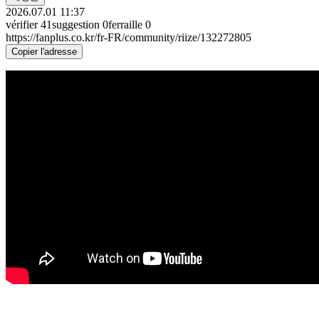
2026.07.01 11:37
vérifier
41
suggestion
0
ferraille
0
https://fanplus.co.kr/fr-FR/community/riize/132272805
Copier l'adresse