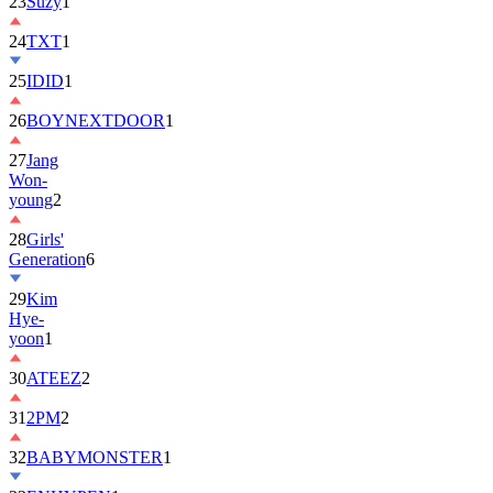
23
Suzy
1
24
TXT
1
25
IDID
1
26
BOYNEXTDOOR
1
27
Jang
Won-
young
2
28
Girls'
Generation
6
29
Kim
Hye-
yoon
1
30
ATEEZ
2
31
2PM
2
32
BABYMONSTER
1