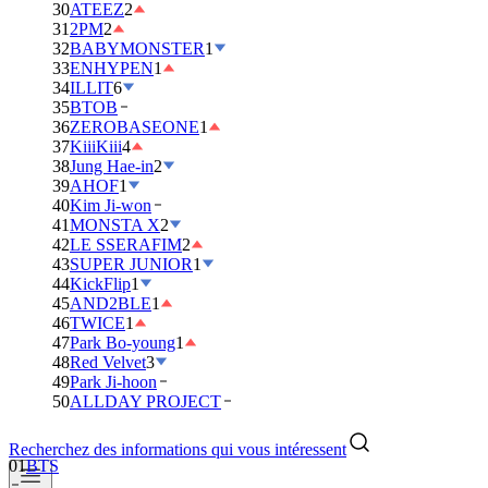
30
ATEEZ
2
31
2PM
2
32
BABYMONSTER
1
33
ENHYPEN
1
34
ILLIT
6
35
BTOB
36
ZEROBASEONE
1
37
KiiiKiii
4
38
Jung Hae-in
2
39
AHOF
1
40
Kim Ji-won
41
MONSTA X
2
42
LE SSERAFIM
2
43
SUPER JUNIOR
1
44
KickFlip
1
45
AND2BLE
1
46
TWICE
1
47
Park Bo-young
1
48
Red Velvet
3
49
Park Ji-hoon
50
ALLDAY PROJECT
Recherchez des informations qui vous intéressent
01
BTS