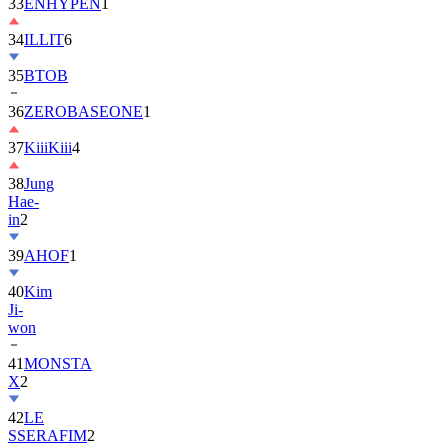
33
ENHYPEN
1
34
ILLIT
6
35
BTOB
36
ZEROBASEONE
1
37
KiiiKiii
4
38
Jung
Hae-
in
2
39
AHOF
1
40
Kim
Ji-
won
41
MONSTA
X
2
42
LE
SSERAFIM
2