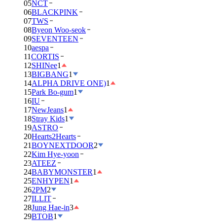
05
NCT
06
BLACKPINK
07
TWS
08
Byeon Woo-seok
09
SEVENTEEN
10
aespa
11
CORTIS
12
SHINee
1
13
BIGBANG
1
14
ALPHA DRIVE ONE)
1
15
Park Bo-gum
1
16
IU
17
NewJeans
1
18
Stray Kids
1
19
ASTRO
20
Hearts2Hearts
21
BOYNEXTDOOR
2
22
Kim Hye-yoon
23
ATEEZ
24
BABYMONSTER
1
25
ENHYPEN
1
26
2PM
2
27
ILLIT
28
Jung Hae-in
3
29
BTOB
1