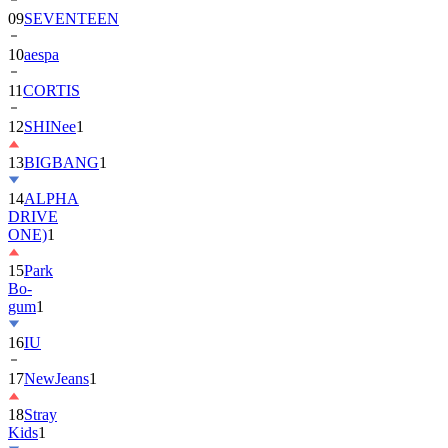
10
aespa
11
CORTIS
12
SHINee
1
13
BIGBANG
1
14
ALPHA
DRIVE
ONE)
1
15
Park
Bo-
gum
1
16
IU
17
NewJeans
1
18
Stray
Kids
1
19
ASTRO