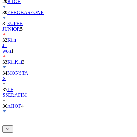
30
ZEROBASEONE
1
31
SUPER
JUNIOR
5
32
Kim
Ji-
won
1
33
KiiiKiii
3
34
MONSTA
X
35
LE
SSERAFIM
36
AHOF
4