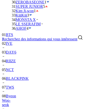
30
ZEROBASEONE
1
31
SUPER JUNIOR
5
32
Kim Ji-won
1
33
KiiiKiii
3
34
MONSTA X
35
LE SSERAFIM
01
BTS
36
AHOF
4
02
IVE
Recherchez des informations qui vous intéressent
03
DAY6
04
RIIZE
05
NCT
06
BLACKPINK
07
TWS
08
Byeon
Woo-
seok
09
SEVENTEEN