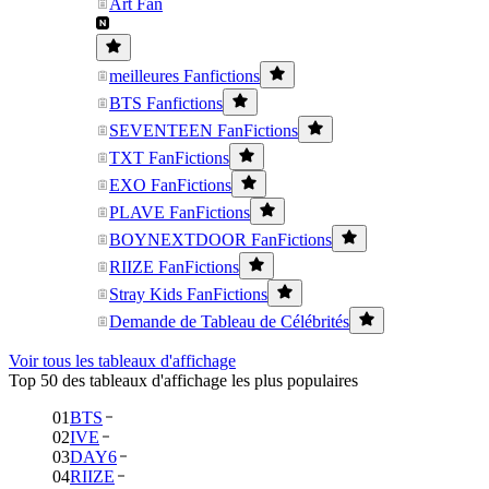
Art Fan
meilleures Fanfictions
BTS Fanfictions
SEVENTEEN FanFictions
TXT FanFictions
EXO FanFictions
PLAVE FanFictions
BOYNEXTDOOR FanFictions
RIIZE FanFictions
Stray Kids FanFictions
Demande de Tableau de Célébrités
Voir tous les tableaux d'affichage
Top 50 des tableaux d'affichage les plus populaires
01
BTS
02
IVE
03
DAY6
04
RIIZE