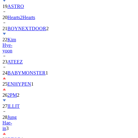
20
Hearts2Hearts
21
BOYNEXTDOOR
2
22
Kim
Hye-
yoon
23
ATEEZ
24
BABYMONSTER
1
25
ENHYPEN
1
26
2PM
2
27
ILLIT
28
Jung
Hae-
in
3
29
BTOB
1