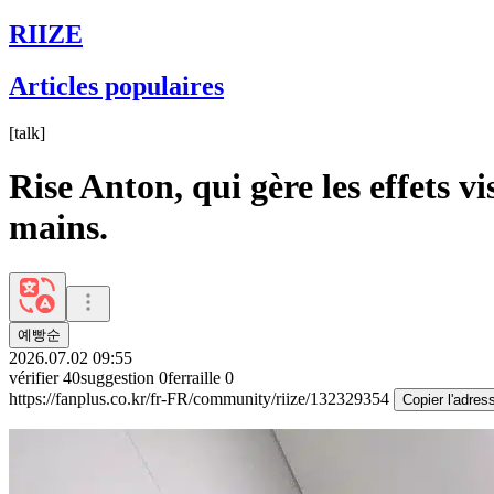
RIIZE
Articles populaires
[
talk
]
Rise Anton, qui gère les effets v
mains.
예빵순
2026.07.02 09:55
vérifier
40
suggestion
0
ferraille
0
https://fanplus.co.kr/fr-FR/community/riize/132329354
Copier l'adres