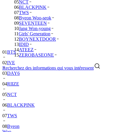
05
NCT
06
BLACKPINK
07
TWS
08
Byeon Woo-seok
09
SEVENTEEN
10
Jang Won-young
11
Girls' Generation
12
BOYNEXTDOOR
13
IDID
14
ATEEZ
01
BTS
15
ZEROBASEONE
02
IVE
Recherchez des informations qui vous intéressent
03
DAY6
04
RIIZE
05
NCT
06
BLACKPINK
07
TWS
08
Byeon
Woo-