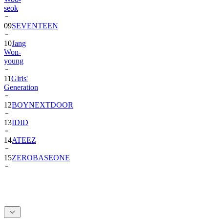
seok
09
SEVENTEEN
10
Jang
Won-
young
11
Girls'
Generation
12
BOYNEXTDOOR
13
IDID
14
ATEEZ
15
ZEROBASEONE