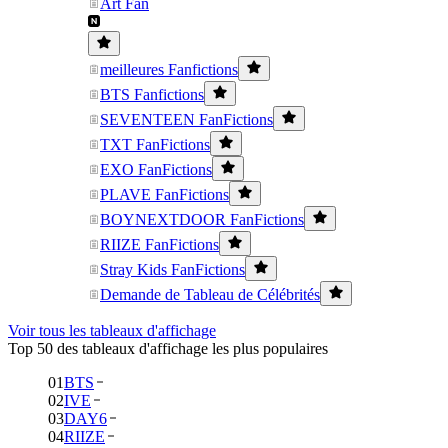
Art Fan
meilleures Fanfictions
BTS Fanfictions
SEVENTEEN FanFictions
TXT FanFictions
EXO FanFictions
PLAVE FanFictions
BOYNEXTDOOR FanFictions
RIIZE FanFictions
Stray Kids FanFictions
Demande de Tableau de Célébrités
Voir tous les tableaux d'affichage
Top 50 des tableaux d'affichage les plus populaires
01
BTS
02
IVE
03
DAY6
04
RIIZE