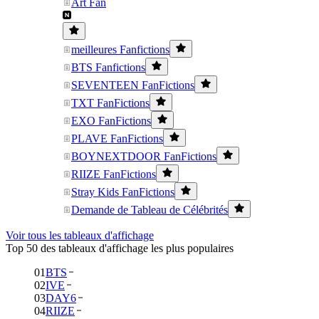
Art Fan
meilleures Fanfictions
BTS Fanfictions
SEVENTEEN FanFictions
TXT FanFictions
EXO FanFictions
PLAVE FanFictions
BOYNEXTDOOR FanFictions
RIIZE FanFictions
Stray Kids FanFictions
Demande de Tableau de Célébrités
Voir tous les tableaux d'affichage
Top 50 des tableaux d'affichage les plus populaires
01
BTS
02
IVE
03
DAY6
04
RIIZE