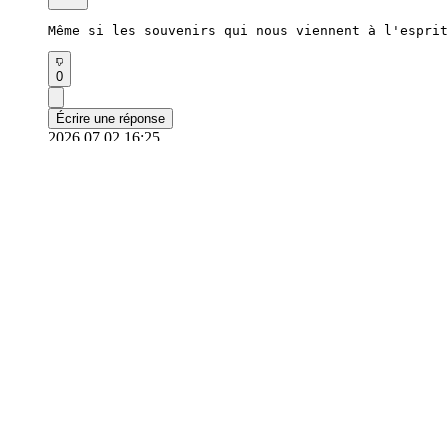
Même si les souvenirs qui nous viennent à l'espri
0
Écrire une réponse
2026.07.02 16:25
centre de service client
appfanplus@gmail.com
Demande par e-mail
Conditions d'utilisation
|
politique de confidentialité
10ème étage, 17-6, Yeoksam-ro 3-gil, Gangnam-gu, Séoul
Droits d'auteur © Pan Plus. Tous droits réservés.