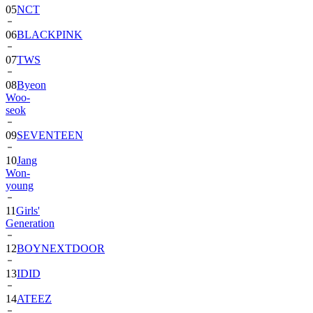
05
NCT
06
BLACKPINK
07
TWS
08
Byeon
Woo-
seok
09
SEVENTEEN
10
Jang
Won-
young
11
Girls'
Generation
12
BOYNEXTDOOR
13
IDID
14
ATEEZ