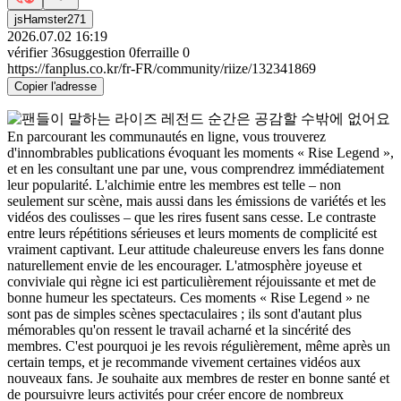
jsHamster271
2026.07.02 16:19
vérifier
36
suggestion
0
ferraille
0
https://fanplus.co.kr/fr-FR/community/riize/132341869
Copier l'adresse
En parcourant les communautés en ligne, vous trouverez
d'innombrables publications évoquant les moments « Rise Legend »,
et en les consultant une par une, vous comprendrez immédiatement
leur popularité. L'alchimie entre les membres est telle – non
seulement sur scène, mais aussi dans les émissions de variétés et les
vidéos des coulisses – que les rires fusent sans cesse. Le contraste
entre leurs répétitions sérieuses et leurs moments de complicité est
vraiment captivant. Leur attitude chaleureuse envers les fans donne
naturellement envie de les encourager. L'atmosphère joyeuse et
conviviale qui règne ici est particulièrement réjouissante et met de
bonne humeur les spectateurs. Ces moments « Rise Legend » ne
sont pas de simples scènes spectaculaires ; ils sont d'autant plus
mémorables qu'on ressent le travail acharné et la sincérité des
membres. C'est pourquoi je les revois régulièrement, même après un
certain temps, et je recommande vivement certaines vidéos aux
nouveaux fans. Je souhaite aux membres de rester en bonne santé et
de poursuivre leurs activités pour créer encore de nombreux