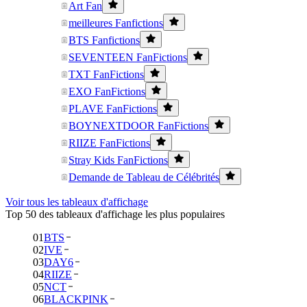
Art Fan
meilleures Fanfictions
BTS Fanfictions
SEVENTEEN FanFictions
TXT FanFictions
EXO FanFictions
PLAVE FanFictions
BOYNEXTDOOR FanFictions
RIIZE FanFictions
Stray Kids FanFictions
Demande de Tableau de Célébrités
Voir tous les tableaux d'affichage
Top 50 des tableaux d'affichage les plus populaires
01
BTS
02
IVE
03
DAY6
04
RIIZE
05
NCT
06
BLACKPINK