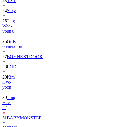
23
TXT
24
Suzy
25
Jang
Won-
young
26
Girls'
Generation
27
BOYNEXTDOOR
28
IDID
29
Kim
Hye-
yoon
30
Jung
Hae-
in
1
31
BABYMONSTER
1