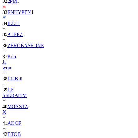
32
2PM
1
33
ENHYPEN
1
34
ILLIT
35
ATEEZ
36
ZEROBASEONE
37
Kim
Ji-
won
38
KiiiKiii
39
LE
SSERAFIM
40
MONSTA
X
41
AHOF
42
BTOB