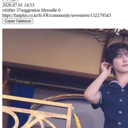
2026.07.01 14:53
vérifier
37
suggestion
0
ferraille
0
https://fanplus.co.kr/fr-FR/community/seventeen/132279543
Copier l'adresse