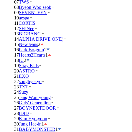
07
TWS
08
Byeon Woo-seok
09
SEVENTEEN
10
aespa
11
CORTIS
12
SHINee
13
BIGBANG
14
ALPHA DRIVE ONE)
15
NewJeans
2
16
Park Bo-gum
1
17
Hearts2Hearts
1
18
IU
2
19
Stray Kids
20
ASTRO
21
EXO
22
songhyekyo
23
TXT
24
Suzy
25
Jang Won-young
26
Girls' Generation
27
BOYNEXTDOOR
28
IDID
29
Kim Hye-yoon
30
Jung Hae-in
1
31
BABYMONSTER
1