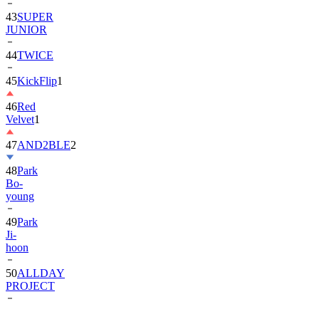
43
SUPER
JUNIOR
44
TWICE
45
KickFlip
1
46
Red
Velvet
1
47
AND2BLE
2
48
Park
Bo-
young
49
Park
Ji-
hoon
50
ALLDAY
PROJECT