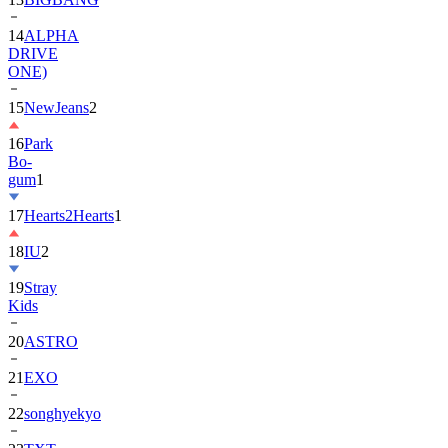
14
ALPHA
DRIVE
ONE)
15
NewJeans
2
16
Park
Bo-
gum
1
17
Hearts2Hearts
1
18
IU
2
19
Stray
Kids
20
ASTRO
21
EXO
22
songhyekyo