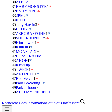
30
ATEEZ
31
BABYMONSTER
1
32
ENHYPEN
1
33
2PM
2
34
ILLIT
35
Jung Hae-in
3
36
BTOB
1
37
ZEROBASEONE
1
38
SUPER JUNIOR
5
39
Kim Ji-won
1
40
KiiiKiii
3
41
MONSTA X
42
LE SSERAFIM
43
AHOF
4
44
KickFlip
45
TWICE
1
46
AND2BLE
1
47
Red Velvet
1
48
Park Bo-young
1
49
Park Ji-hoon
50
ALLDAY PROJECT
Recherchez des informations qui vous intéressent