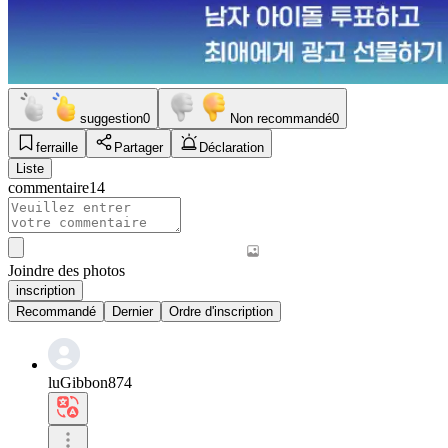
suggestion
0
Non recommandé
0
ferraille
Partager
Déclaration
Liste
commentaire
14
Joindre des photos
inscription
Recommandé
Dernier
Ordre d'inscription
luGibbon874