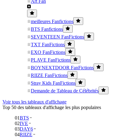
Art Fan
meilleures Fanfictions
BTS Fanfictions
SEVENTEEN FanFictions
TXT FanFictions
EXO FanFictions
PLAVE FanFictions
BOYNEXTDOOR FanFictions
RIIZE FanFictions
Stray Kids FanFictions
Demande de Tableau de Célébrités
Voir tous les tableaux d'affichage
Top 50 des tableaux d'affichage les plus populaires
01
BTS
02
IVE
03
DAY6
04
RIIZE