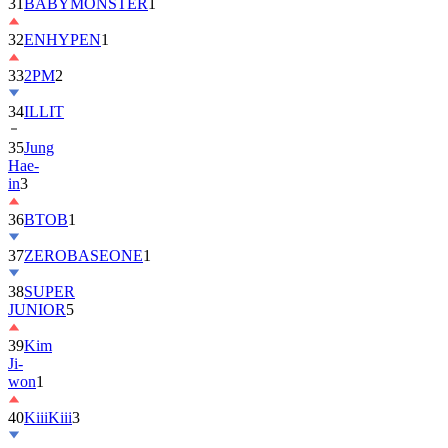
31
BABYMONSTER
1
32
ENHYPEN
1
33
2PM
2
34
ILLIT
35
Jung
Hae-
in
3
36
BTOB
1
37
ZEROBASEONE
1
38
SUPER
JUNIOR
5
39
Kim
Ji-
won
1
40
KiiiKiii
3