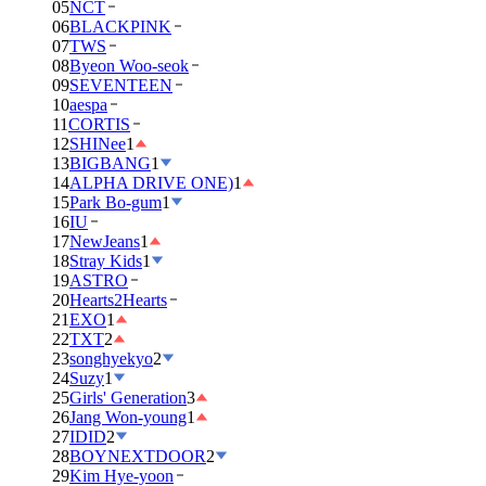
05
NCT
06
BLACKPINK
07
TWS
08
Byeon Woo-seok
09
SEVENTEEN
10
aespa
11
CORTIS
12
SHINee
1
13
BIGBANG
1
14
ALPHA DRIVE ONE)
1
15
Park Bo-gum
1
16
IU
17
NewJeans
1
18
Stray Kids
1
19
ASTRO
20
Hearts2Hearts
21
EXO
1
22
TXT
2
23
songhyekyo
2
24
Suzy
1
25
Girls' Generation
3
26
Jang Won-young
1
27
IDID
2
28
BOYNEXTDOOR
2
29
Kim Hye-yoon