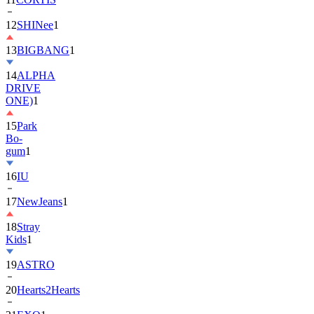
12
SHINee
1
13
BIGBANG
1
14
ALPHA
DRIVE
ONE)
1
15
Park
Bo-
gum
1
16
IU
17
NewJeans
1
18
Stray
Kids
1
19
ASTRO
20
Hearts2Hearts