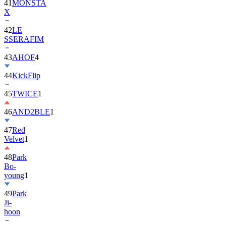
41
MONSTA
X
42
LE
SSERAFIM
43
AHOF
4
44
KickFlip
45
TWICE
1
46
AND2BLE
1
47
Red
Velvet
1
48
Park
Bo-
young
1
49
Park
Ji-
hoon