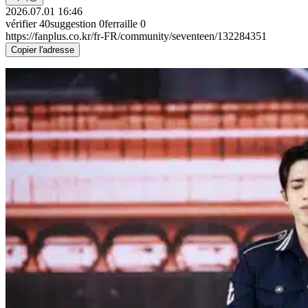
2026.07.01 16:46
vérifier
40
suggestion
0
ferraille
0
https://fanplus.co.kr/fr-FR/community/seventeen/132284351
Copier l'adresse