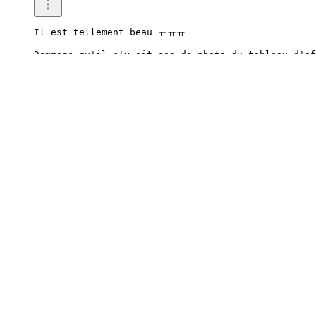
Il est tellement beau ㅠㅠㅠ

Dommage qu'il n'y ait pas de photo du tableau d'af
0
Écrire une réponse
2026.07.01 20:00
eoUakari407
Tu as vraiment bien profité de l'introduction du d
Les tenues sont super aussi.
0