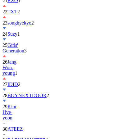
21
EXO
1
22
TXT
2
23
songhyekyo
2
24
Suzy
1
25
Girls'
Generation
3
26
Jang
Won-
young
1
27
IDID
2
28
BOYNEXTDOOR
2
29
Kim
Hye-
yoon
30
ATEEZ