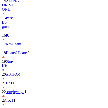
14
ALPHA
DRIVE
ONE)
15
Park
Bo-
gum
16
IU
17
NewJeans
18
Hearts2Hearts
2
19
Stray
Kids
1
20
ASTRO
1
21
EXO
22
songhyekyo
1
23
TXT
1