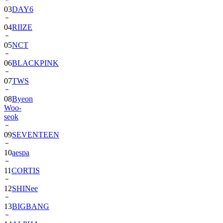
03
DAY6
04
RIIZE
05
NCT
06
BLACKPINK
07
TWS
08
Byeon
Woo-
seok
09
SEVENTEEN
10
aespa
11
CORTIS
12
SHINee
13
BIGBANG