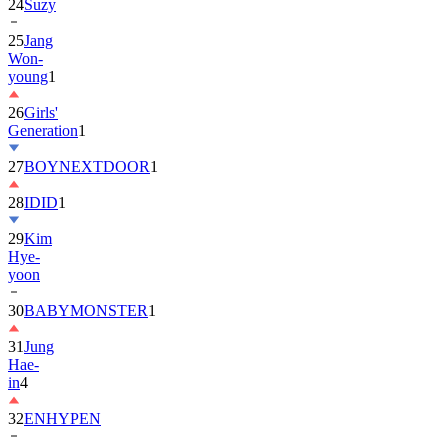
24
Suzy
25
Jang
Won-
young
1
26
Girls'
Generation
1
27
BOYNEXTDOOR
1
28
IDID
1
29
Kim
Hye-
yoon
30
BABYMONSTER
1
31
Jung
Hae-
in
4
32
ENHYPEN