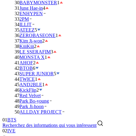
30
BABYMONSTER
1
31
Jung Hae-in
4
32
ENHYPEN
33
2PM
34
ILLIT
35
ATEEZ
5
36
ZEROBASEONE
1
37
Kim Ji-won
2
38
KiiiKiii
2
39
LE SSERAFIM
3
40
MONSTA X
1
41
AHOF
2
42
BTOB
6
43
SUPER JUNIOR
5
44
TWICE
1
45
AND2BLE
1
46
KickFlip
2
47
Red Velvet
48
Park Bo-young
49
Park Ji-hoon
50
ALLDAY PROJECT
01
BTS
Recherchez des informations qui vous intéressent
02
IVE