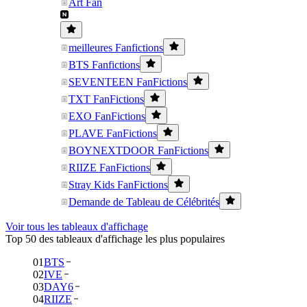
Art Fan
meilleures Fanfictions
BTS Fanfictions
SEVENTEEN FanFictions
TXT FanFictions
EXO FanFictions
PLAVE FanFictions
BOYNEXTDOOR FanFictions
RIIZE FanFictions
Stray Kids FanFictions
Demande de Tableau de Célébrités
Voir tous les tableaux d'affichage
Top 50 des tableaux d'affichage les plus populaires
01
BTS
02
IVE
03
DAY6
04
RIIZE