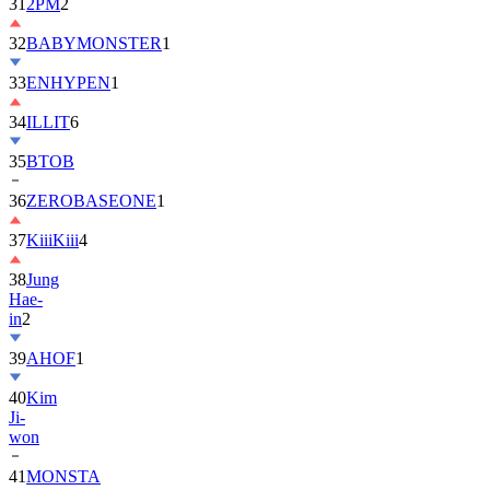
32
BABYMONSTER
1
33
ENHYPEN
1
34
ILLIT
6
35
BTOB
36
ZEROBASEONE
1
37
KiiiKiii
4
38
Jung
Hae-
in
2
39
AHOF
1
40
Kim
Ji-
won
41
MONSTA
X
2