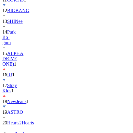
13
SHINee
14
Park
Bo-
gum
15
ALPHA
DRIVE
ONE)
1
16
IU
1
17
Stray
Kids
1
18
NewJeans
1
19
ASTRO
20
Hearts2Hearts
21
songhyekyo