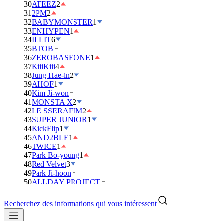
30
ATEEZ
2
31
2PM
2
32
BABYMONSTER
1
33
ENHYPEN
1
34
ILLIT
6
35
BTOB
36
ZEROBASEONE
1
37
KiiiKiii
4
38
Jung Hae-in
2
39
AHOF
1
40
Kim Ji-won
41
MONSTA X
2
42
LE SSERAFIM
2
43
SUPER JUNIOR
1
44
KickFlip
1
45
AND2BLE
1
46
TWICE
1
47
Park Bo-young
1
48
Red Velvet
3
49
Park Ji-hoon
50
ALLDAY PROJECT
Recherchez des informations qui vous intéressent