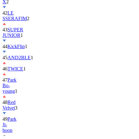
42
LE
SSERAFIM
2
43
SUPER
JUNIOR
1
44
KickFlip
1
45
AND2BLE
1
46
TWICE
1
47
Park
Bo-
young
1
48
Red
Velvet
3
49
Park
Ji-
hoon
50
ALLDAY
PROJECT