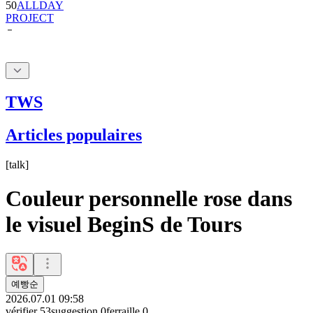
TWS
Articles populaires
[
talk
]
Couleur personnelle rose dans
le visuel BeginS de Tours
예빵순
2026.07.01 09:58
vérifier
53
suggestion
0
ferraille
0