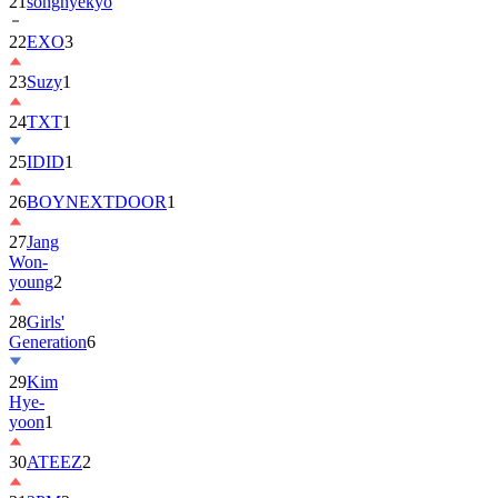
22
EXO
3
23
Suzy
1
24
TXT
1
25
IDID
1
26
BOYNEXTDOOR
1
27
Jang
Won-
young
2
28
Girls'
Generation
6
29
Kim
Hye-
yoon
1
30
ATEEZ
2
31
2PM
2