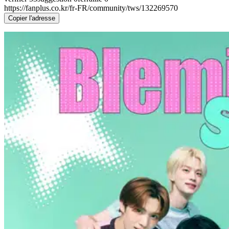
https://fanplus.co.kr/fr-FR/community/tws/132269570
Copier l'adresse