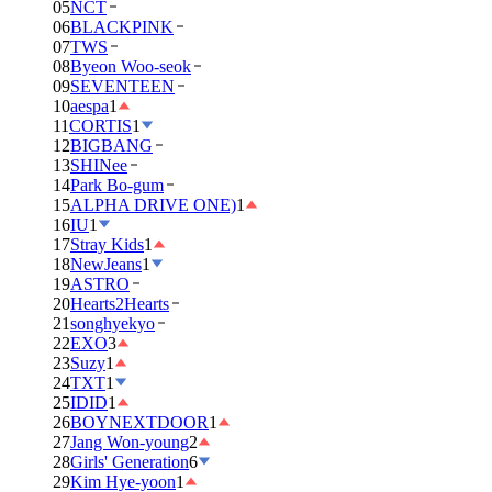
05
NCT
06
BLACKPINK
07
TWS
08
Byeon Woo-seok
09
SEVENTEEN
10
aespa
1
11
CORTIS
1
12
BIGBANG
13
SHINee
14
Park Bo-gum
15
ALPHA DRIVE ONE)
1
16
IU
1
17
Stray Kids
1
18
NewJeans
1
19
ASTRO
20
Hearts2Hearts
21
songhyekyo
22
EXO
3
23
Suzy
1
24
TXT
1
25
IDID
1
26
BOYNEXTDOOR
1
27
Jang Won-young
2
28
Girls' Generation
6
29
Kim Hye-yoon
1