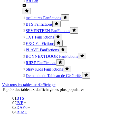
Art Fan
meilleures Fanfictions
BTS Fanfictions
SEVENTEEN FanFictions
TXT FanFictions
EXO FanFictions
PLAVE FanFictions
BOYNEXTDOOR FanFictions
RIIZE FanFictions
Stray Kids FanFictions
Demande de Tableau de Célébrités
Voir tous les tableaux d'affichage
Top 50 des tableaux d'affichage les plus populaires
01
BTS
02
IVE
03
DAY6
04
RIIZE