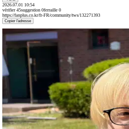
2026.07.01 10:54
vérifier
45
suggestion
0
ferraille
0
https://fanplus.co.kr/fr-FR/community/tws/132271393
Copier l'adresse