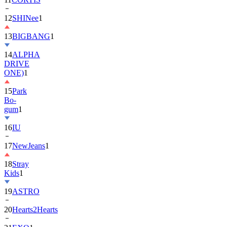
13
BIGBANG
1
14
ALPHA
DRIVE
ONE)
1
15
Park
Bo-
gum
1
16
IU
17
NewJeans
1
18
Stray
Kids
1
19
ASTRO
20
Hearts2Hearts
21
EXO
1