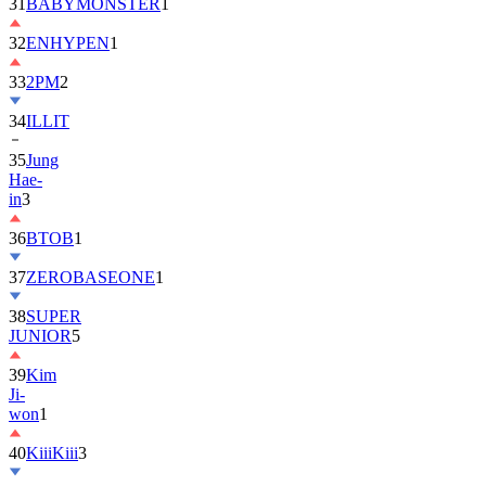
32
ENHYPEN
1
33
2PM
2
34
ILLIT
35
Jung
Hae-
in
3
36
BTOB
1
37
ZEROBASEONE
1
38
SUPER
JUNIOR
5
39
Kim
Ji-
won
1
40
KiiiKiii
3
41
MONSTA
X