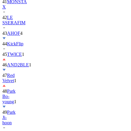
42
LE
SSERAFIM
43
AHOF
4
44
KickFlip
45
TWICE
1
46
AND2BLE
1
47
Red
Velvet
1
48
Park
Bo-
young
1
49
Park
Ji-
hoon
50
ALLDAY
PROJECT