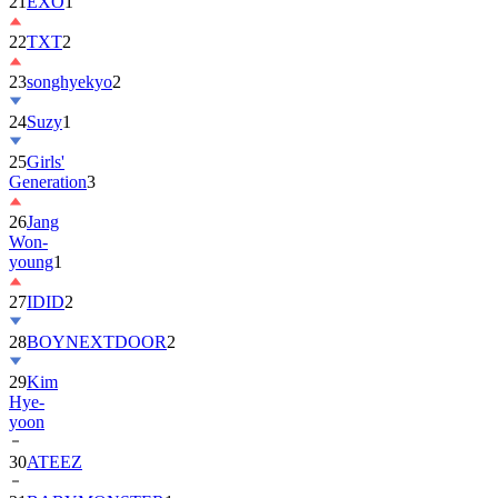
22
TXT
2
23
songhyekyo
2
24
Suzy
1
25
Girls'
Generation
3
26
Jang
Won-
young
1
27
IDID
2
28
BOYNEXTDOOR
2
29
Kim
Hye-
yoon
30
ATEEZ
31
BABYMONSTER
1