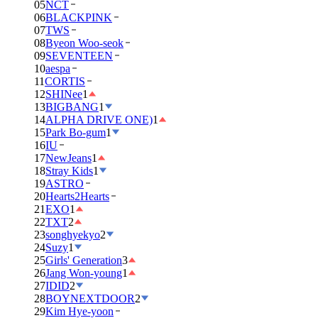
05
NCT
06
BLACKPINK
07
TWS
08
Byeon Woo-seok
09
SEVENTEEN
10
aespa
11
CORTIS
12
SHINee
1
13
BIGBANG
1
14
ALPHA DRIVE ONE)
1
15
Park Bo-gum
1
16
IU
17
NewJeans
1
18
Stray Kids
1
19
ASTRO
20
Hearts2Hearts
21
EXO
1
22
TXT
2
23
songhyekyo
2
24
Suzy
1
25
Girls' Generation
3
26
Jang Won-young
1
27
IDID
2
28
BOYNEXTDOOR
2
29
Kim Hye-yoon