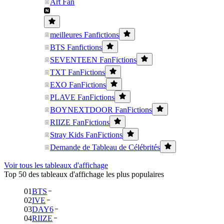
Art Fan
meilleures Fanfictions
BTS Fanfictions
SEVENTEEN FanFictions
TXT FanFictions
EXO FanFictions
PLAVE FanFictions
BOYNEXTDOOR FanFictions
RIIZE FanFictions
Stray Kids FanFictions
Demande de Tableau de Célébrités
Voir tous les tableaux d'affichage
Top 50 des tableaux d'affichage les plus populaires
01
BTS
02
IVE
03
DAY6
04
RIIZE