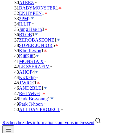
30
ATEEZ
31
BABYMONSTER
1
32
ENHYPEN
1
33
2PM
2
34
ILLIT
35
Jung Hae-in
3
36
BTOB
1
37
ZEROBASEONE
1
38
SUPER JUNIOR
5
39
Kim Ji-won
1
40
KiiiKiii
3
41
MONSTA X
42
LE SSERAFIM
43
AHOF
4
44
KickFlip
45
TWICE
1
46
AND2BLE
1
47
Red Velvet
1
48
Park Bo-young
1
49
Park Ji-hoon
50
ALLDAY PROJECT
Recherchez des informations qui vous intéressent