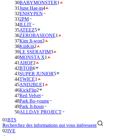
30
BABYMONSTER
1
31
Jung Hae-in
4
32
ENHYPEN
33
2PM
34
ILLIT
35
ATEEZ
5
36
ZEROBASEONE
1
37
Kim Ji-won
2
38
KiiiKiii
2
39
LE SSERAFIM
3
40
MONSTA X
1
41
AHOF
2
42
BTOB
6
43
SUPER JUNIOR
5
44
TWICE
1
45
AND2BLE
1
46
KickFlip
2
47
Red Velvet
48
Park Bo-young
49
Park Ji-hoon
50
ALLDAY PROJECT
01
BTS
Recherchez des informations qui vous intéressent
02
IVE