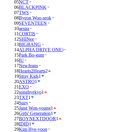
05
NCT
06
BLACKPINK
07
TWS
08
Byeon Woo-seok
09
SEVENTEEN
10
aespa
11
CORTIS
12
SHINee
13
BIGBANG
14
ALPHA DRIVE ONE)
15
Park Bo-gum
16
IU
17
NewJeans
18
Hearts2Hearts
2
19
Stray Kids
1
20
ASTRO
1
21
EXO
22
songhyekyo
1
23
TXT
1
24
Suzy
25
Jang Won-young
1
26
Girls' Generation
1
27
BOYNEXTDOOR
1
28
IDID
1
29
Kim Hye-yoon