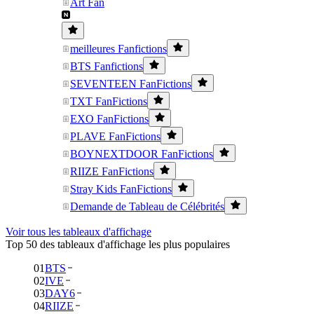
Art Fan
meilleures Fanfictions
BTS Fanfictions
SEVENTEEN FanFictions
TXT FanFictions
EXO FanFictions
PLAVE FanFictions
BOYNEXTDOOR FanFictions
RIIZE FanFictions
Stray Kids FanFictions
Demande de Tableau de Célébrités
Voir tous les tableaux d'affichage
Top 50 des tableaux d'affichage les plus populaires
01
BTS
02
IVE
03
DAY6
04
RIIZE