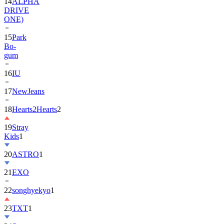
14
ALPHA
DRIVE
ONE)
15
Park
Bo-
gum
16
IU
17
NewJeans
18
Hearts2Hearts
2
19
Stray
Kids
1
20
ASTRO
1
21
EXO
22
songhyekyo
1
23
TXT
1