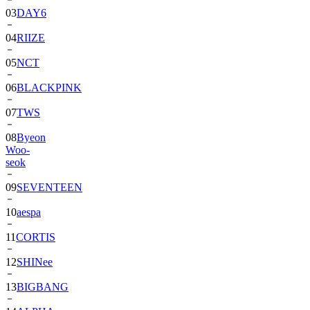
03
DAY6
04
RIIZE
05
NCT
06
BLACKPINK
07
TWS
08
Byeon
Woo-
seok
09
SEVENTEEN
10
aespa
11
CORTIS
12
SHINee
13
BIGBANG