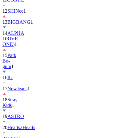
12
SHINee
1
13
BIGBANG
1
14
ALPHA
DRIVE
ONE)
1
15
Park
Bo-
gum
1
16
IU
17
NewJeans
1
18
Stray
Kids
1
19
ASTRO
20
Hearts2Hearts