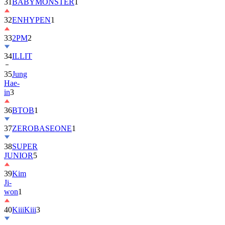
31
BABYMONSTER
1
32
ENHYPEN
1
33
2PM
2
34
ILLIT
35
Jung
Hae-
in
3
36
BTOB
1
37
ZEROBASEONE
1
38
SUPER
JUNIOR
5
39
Kim
Ji-
won
1
40
KiiiKiii
3