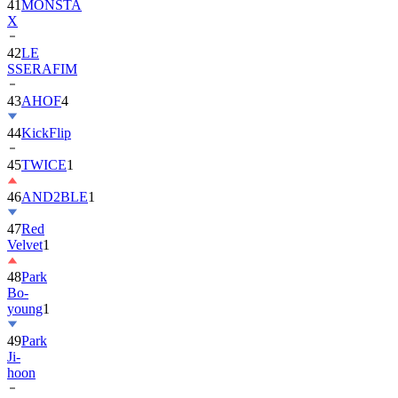
41
MONSTA
X
42
LE
SSERAFIM
43
AHOF
4
44
KickFlip
45
TWICE
1
46
AND2BLE
1
47
Red
Velvet
1
48
Park
Bo-
young
1
49
Park
Ji-
hoon