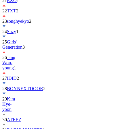
21
EXO
1
22
TXT
2
23
songhyekyo
2
24
Suzy
1
25
Girls'
Generation
3
26
Jang
Won-
young
1
27
IDID
2
28
BOYNEXTDOOR
2
29
Kim
Hye-
yoon
30
ATEEZ