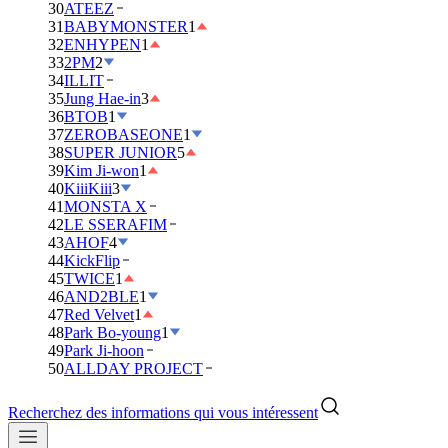
30
ATEEZ
31
BABYMONSTER
1
32
ENHYPEN
1
33
2PM
2
34
ILLIT
35
Jung Hae-in
3
36
BTOB
1
37
ZEROBASEONE
1
38
SUPER JUNIOR
5
39
Kim Ji-won
1
40
KiiiKiii
3
41
MONSTA X
42
LE SSERAFIM
43
AHOF
4
44
KickFlip
45
TWICE
1
46
AND2BLE
1
47
Red Velvet
1
48
Park Bo-young
1
49
Park Ji-hoon
50
ALLDAY PROJECT
Recherchez des informations qui vous intéressent