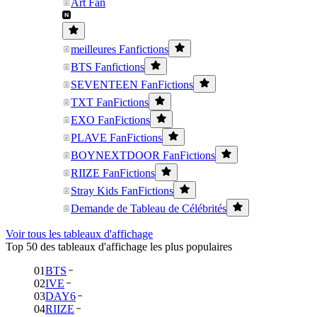
Art Fan
meilleures Fanfictions
BTS Fanfictions
SEVENTEEN FanFictions
TXT FanFictions
EXO FanFictions
PLAVE FanFictions
BOYNEXTDOOR FanFictions
RIIZE FanFictions
Stray Kids FanFictions
Demande de Tableau de Célébrités
Voir tous les tableaux d'affichage
Top 50 des tableaux d'affichage les plus populaires
01
BTS
02
IVE
03
DAY6
04
RIIZE