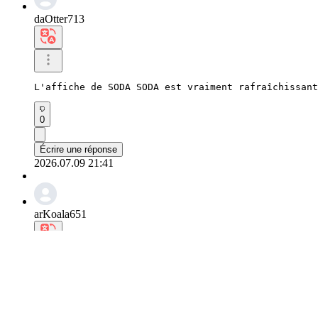
daOtter713
L'affiche de SODA SODA est vraiment rafraîchissant
0
Écrire une réponse
2026.07.09 21:41
arKoala651
Dès que j'écoute cette chanson, j'ai l'impression 
0