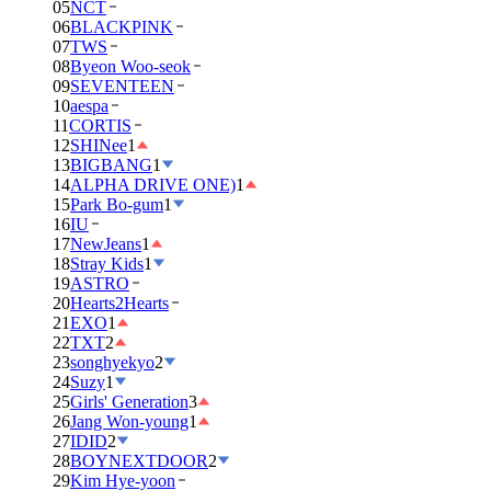
05
NCT
06
BLACKPINK
07
TWS
08
Byeon Woo-seok
09
SEVENTEEN
10
aespa
11
CORTIS
12
SHINee
1
13
BIGBANG
1
14
ALPHA DRIVE ONE)
1
15
Park Bo-gum
1
16
IU
17
NewJeans
1
18
Stray Kids
1
19
ASTRO
20
Hearts2Hearts
21
EXO
1
22
TXT
2
23
songhyekyo
2
24
Suzy
1
25
Girls' Generation
3
26
Jang Won-young
1
27
IDID
2
28
BOYNEXTDOOR
2
29
Kim Hye-yoon