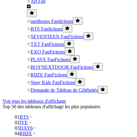
Art Fan
meilleures Fanfictions
BTS Fanfictions
SEVENTEEN FanFictions
TXT FanFictions
EXO FanFictions
PLAVE FanFictions
BOYNEXTDOOR FanFictions
RIIZE FanFictions
Stray Kids FanFictions
Demande de Tableau de Célébrités
Voir tous les tableaux d'affichage
Top 50 des tableaux d'affichage les plus populaires
01
BTS
02
IVE
03
DAY6
04
RIIZE