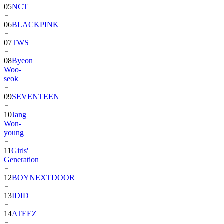
06
BLACKPINK
07
TWS
08
Byeon
Woo-
seok
09
SEVENTEEN
10
Jang
Won-
young
11
Girls'
Generation
12
BOYNEXTDOOR
13
IDID
14
ATEEZ
15
ZEROBASEONE