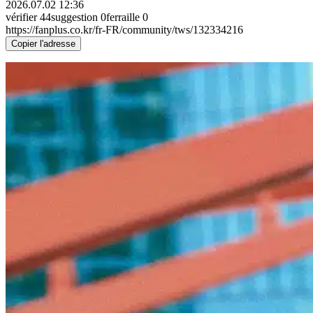
2026.07.02 12:36
vérifier
44
suggestion
0
ferraille
0
https://fanplus.co.kr/fr-FR/community/tws/132334216
Copier l'adresse