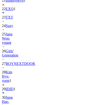
21
songhyekyo
1
22
EXO
1
23
TXT
24
Suzy
25
Jang
Won-
young
26
Girls'
Generation
27
BOYNEXTDOOR
28
Kim
Hye-
yoon
1
29
IDID
1
30
Jung
Hae-