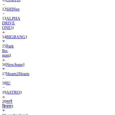
12
SHINee
13
ALPHA
DRIVE
ONE)
1
14
BIGBANG
1
15
Park
Bo-
gum
1
16
NewJeans
1
17
Hearts2Hearts
18
IU
19
ASTRO
1
20
स्ट्रे
किड्स
1