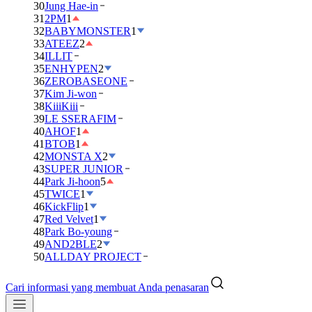
30
Jung Hae-in
31
2PM
1
32
BABYMONSTER
1
33
ATEEZ
2
34
ILLIT
35
ENHYPEN
2
36
ZEROBASEONE
37
Kim Ji-won
38
KiiiKiii
39
LE SSERAFIM
40
AHOF
1
41
BTOB
1
42
MONSTA X
2
43
SUPER JUNIOR
44
Park Ji-hoon
5
45
TWICE
1
46
KickFlip
1
47
Red Velvet
1
48
Park Bo-young
49
AND2BLE
2
50
ALLDAY PROJECT
Cari informasi yang membuat Anda penasaran