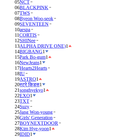
05
NCT
06
BLACKPINK
07
TWS
08
Byeon Woo-seok
09
SEVENTEEN
10
aespa
11
CORTIS
12
SHINee
13
ALPHA DRIVE ONE)
1
14
BIGBANG
1
15
Park Bo-gum
1
16
NewJeans
1
17
Hearts2Hearts
18
IU
19
ASTRO
1
20
स्ट्रे किड्स
1
21
songhyekyo
1
22
EXO
1
23
TXT
24
Suzy
25
Jang Won-young
26
Girls' Generation
27
BOYNEXTDOOR
28
Kim Hye-yoon
1
29
IDID
1