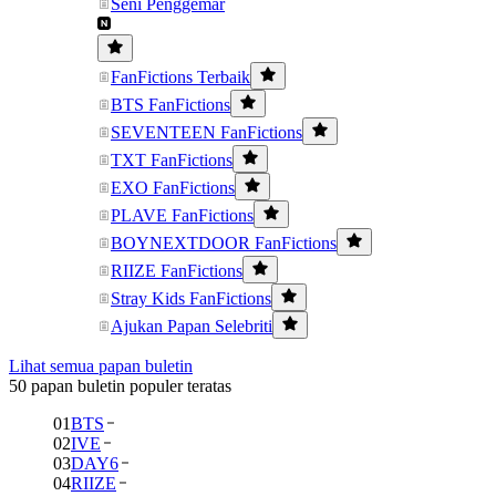
Seni Penggemar
FanFictions Terbaik
BTS FanFictions
SEVENTEEN FanFictions
TXT FanFictions
EXO FanFictions
PLAVE FanFictions
BOYNEXTDOOR FanFictions
RIIZE FanFictions
Stray Kids FanFictions
Ajukan Papan Selebriti
Lihat semua papan buletin
50 papan buletin populer teratas
01
BTS
02
IVE
03
DAY6
04
RIIZE