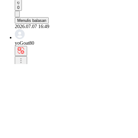
0
Menulis balasan
2026.07.07 16:49
yoGoat80
Menurutku itu akan menjadi kombinasi yang sangat, 
Ini kombinasi yang segar.
0
Menulis balasan
2026.07.06 21:13
54Salamander305