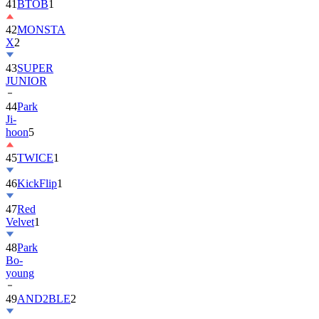
41
BTOB
1
42
MONSTA
X
2
43
SUPER
JUNIOR
44
Park
Ji-
hoon
5
45
TWICE
1
46
KickFlip
1
47
Red
Velvet
1
48
Park
Bo-
young
49
AND2BLE
2