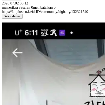
2026.07.02 06:12
memeriksa
39
saran
0
membatalkan
0
https://fanplus.co.kr/id-ID/community/bigbang/132321540
Salin alamat