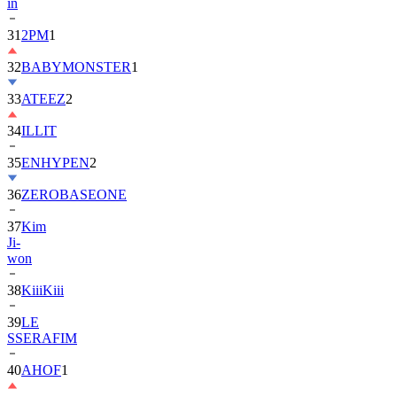
in
31
2PM
1
32
BABYMONSTER
1
33
ATEEZ
2
34
ILLIT
35
ENHYPEN
2
36
ZEROBASEONE
37
Kim
Ji-
won
38
KiiiKiii
39
LE
SSERAFIM
40
AHOF
1