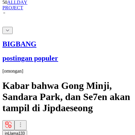
50
ALLDAY
PROJECT
BIGBANG
postingan populer
[
omongan
]
Kabar bahwa Gong Minji,
Sandara Park, dan Se7en akan
tampil di Jipdaeseong
inLlama133