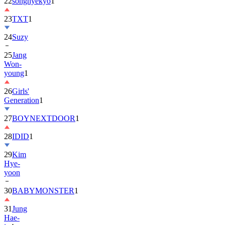
22
songhyekyo
1
23
TXT
1
24
Suzy
25
Jang
Won-
young
1
26
Girls'
Generation
1
27
BOYNEXTDOOR
1
28
IDID
1
29
Kim
Hye-
yoon
30
BABYMONSTER
1
31
Jung
Hae-