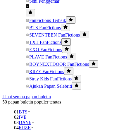
Seni Penggemar
FanFictions Terbaik
BTS FanFictions
SEVENTEEN FanFictions
TXT FanFictions
EXO FanFictions
PLAVE FanFictions
BOYNEXTDOOR FanFictions
RIIZE FanFictions
Stray Kids FanFictions
Ajukan Papan Selebriti
Lihat semua papan buletin
50 papan buletin populer teratas
01
BTS
02
IVE
03
DAY6
04
RIIZE