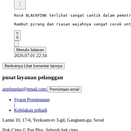
Rosé BLACKPINK terlihat sangat cantik dalam pemotr
Rambut pirang dan riasan wajahnya sangat cocok unt
0
Menulis balasan
2026.07.01 22:34
Berikutnya Lihat komentar lainnya
pusat layanan pelanggan
appfanplus@gmail.com
Permintaan email
Syarat Penggunaan
|
Kebijakan pribadi
Lantai 10, 17-6, Yeoksam-ro 3-gil, Gangnam-gu, Seoul
Hak Cipta © Pan Plus. Seluruh hak cipta.