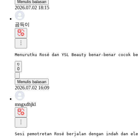
Menulis balasan
2026.07.02 18:15
곰득이
Menurutku Rosé dan YSL Beauty benar-benar cocok be
0
Menulis balasan
2026.07.02 16:09
mngxdhjkl
Sesi pemotretan Rosé berjalan dengan indah dan ele