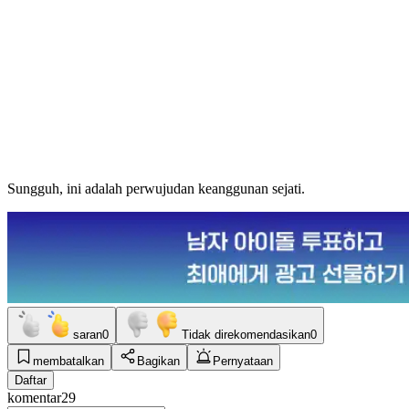
Sungguh, ini adalah perwujudan keanggunan sejati.
saran
0
Tidak direkomendasikan
0
membatalkan
Bagikan
Pernyataan
Daftar
komentar
29