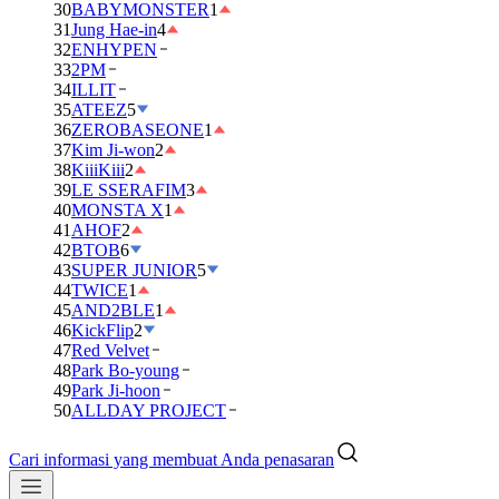
30
BABYMONSTER
1
31
Jung Hae-in
4
32
ENHYPEN
33
2PM
34
ILLIT
35
ATEEZ
5
36
ZEROBASEONE
1
37
Kim Ji-won
2
38
KiiiKiii
2
39
LE SSERAFIM
3
40
MONSTA X
1
41
AHOF
2
42
BTOB
6
43
SUPER JUNIOR
5
44
TWICE
1
45
AND2BLE
1
46
KickFlip
2
47
Red Velvet
48
Park Bo-young
49
Park Ji-hoon
50
ALLDAY PROJECT
Cari informasi yang membuat Anda penasaran