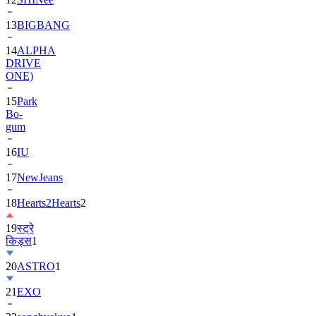
13
BIGBANG
14
ALPHA
DRIVE
ONE)
15
Park
Bo-
gum
16
IU
17
NewJeans
18
Hearts2Hearts
2
19
स्ट्रे
किड्स
1
20
ASTRO
1
21
EXO