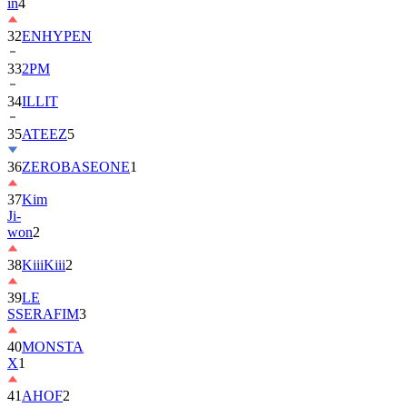
in
4
32
ENHYPEN
33
2PM
34
ILLIT
35
ATEEZ
5
36
ZEROBASEONE
1
37
Kim
Ji-
won
2
38
KiiiKiii
2
39
LE
SSERAFIM
3
40
MONSTA
X
1
41
AHOF
2