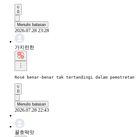
0
Menulis balasan
2026.07.28 23:28
가지런한
Rosé benar-benar tak tertandingi dalam pemotretan 
0
Menulis balasan
2026.07.28 22:43
꿀호떡맛