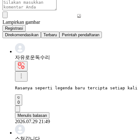
Lampirkan gambar
Registrasi
Direkomendasikan
Terbaru
Perintah pendaftaran
자유로운독수리
Rasanya seperti legenda baru tercipta setiap kali 
0
Menulis balasan
2026.07.29 21:49
스쳐갑니다