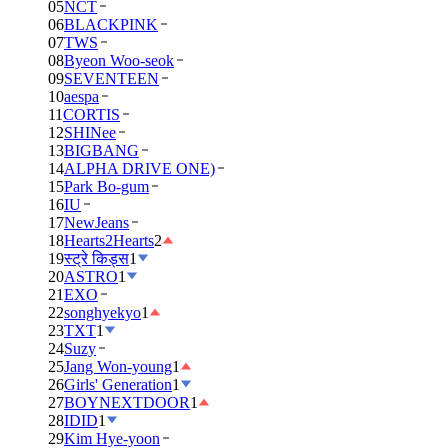
05
NCT
06
BLACKPINK
07
TWS
08
Byeon Woo-seok
09
SEVENTEEN
10
aespa
11
CORTIS
12
SHINee
13
BIGBANG
14
ALPHA DRIVE ONE)
15
Park Bo-gum
16
IU
17
NewJeans
18
Hearts2Hearts
2
19
स्ट्रे किड्स
1
20
ASTRO
1
21
EXO
22
songhyekyo
1
23
TXT
1
24
Suzy
25
Jang Won-young
1
26
Girls' Generation
1
27
BOYNEXTDOOR
1
28
IDID
1
29
Kim Hye-yoon