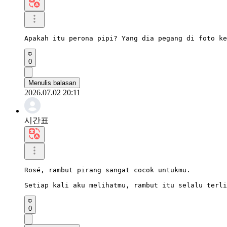
Apakah itu perona pipi? Yang dia pegang di foto ke
0
Menulis balasan
2026.07.02 20:11
시간표
Rosé, rambut pirang sangat cocok untukmu.

Setiap kali aku melihatmu, rambut itu selalu terli
0