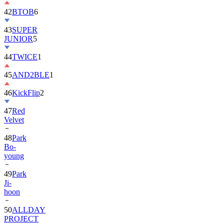
42
BTOB
6
43
SUPER
JUNIOR
5
44
TWICE
1
45
AND2BLE
1
46
KickFlip
2
47
Red
Velvet
48
Park
Bo-
young
49
Park
Ji-
hoon
50
ALLDAY
PROJECT