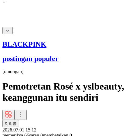
BLACKPINK
postingan populer
[
omongan
]
Pemotretan Rosé x yslbeauty,
keanggunan itu sendiri
이리롱
2026.07.01 15:12
memeriksa
66
saran
0
membatalkan
0