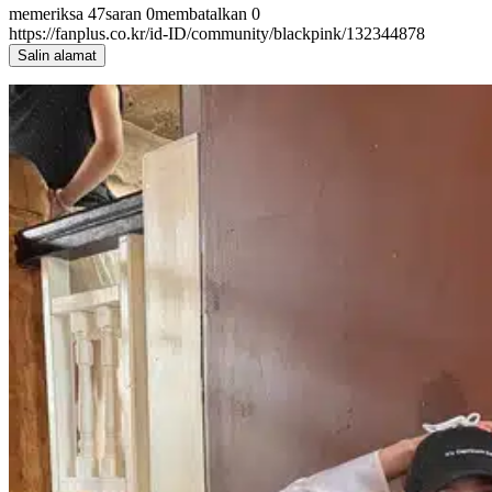
memeriksa
47
saran
0
membatalkan
0
https://fanplus.co.kr/id-ID/community/blackpink/132344878
Salin alamat