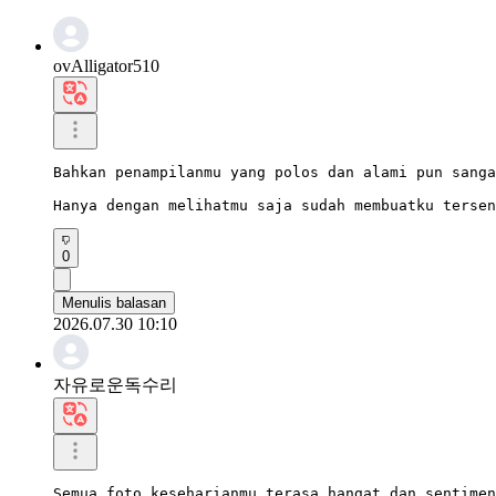
ovAlligator510
Bahkan penampilanmu yang polos dan alami pun sanga
Hanya dengan melihatmu saja sudah membuatku tersen
0
Menulis balasan
2026.07.30 10:10
자유로운독수리
Semua foto keseharianmu terasa hangat dan sentimen