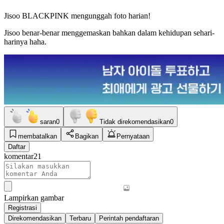
Jisoo BLACKPINK mengunggah foto harian!
Jisoo benar-benar menggemaskan bahkan dalam kehidupan sehari-
harinya haha.
saran
0
Tidak direkomendasikan
0
membatalkan
Bagikan
Pernyataan
Daftar
komentar
21
Lampirkan gambar
Registrasi
Direkomendasikan
Terbaru
Perintah pendaftaran