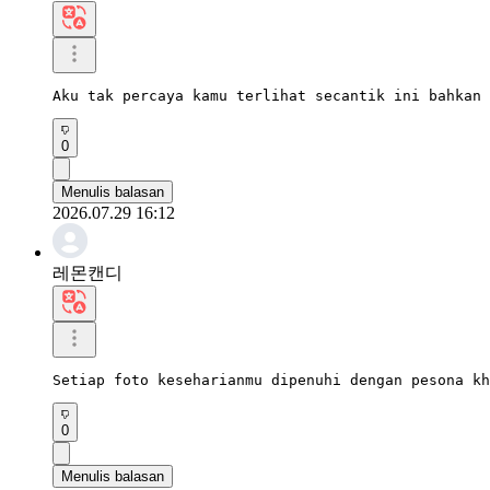
Aku tak percaya kamu terlihat secantik ini bahkan 
0
Menulis balasan
2026.07.29 16:12
레몬캔디
Setiap foto keseharianmu dipenuhi dengan pesona kh
0
Menulis balasan