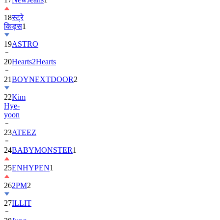
18
स्ट्रे
किड्स
1
19
ASTRO
20
Hearts2Hearts
21
BOYNEXTDOOR
2
22
Kim
Hye-
yoon
23
ATEEZ
24
BABYMONSTER
1
25
ENHYPEN
1
26
2PM
2
27
ILLIT