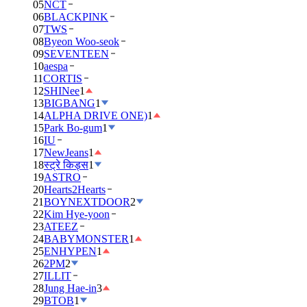
05
NCT
06
BLACKPINK
07
TWS
08
Byeon Woo-seok
09
SEVENTEEN
10
aespa
11
CORTIS
12
SHINee
1
13
BIGBANG
1
14
ALPHA DRIVE ONE)
1
15
Park Bo-gum
1
16
IU
17
NewJeans
1
18
स्ट्रे किड्स
1
19
ASTRO
20
Hearts2Hearts
21
BOYNEXTDOOR
2
22
Kim Hye-yoon
23
ATEEZ
24
BABYMONSTER
1
25
ENHYPEN
1
26
2PM
2
27
ILLIT
28
Jung Hae-in
3
29
BTOB
1