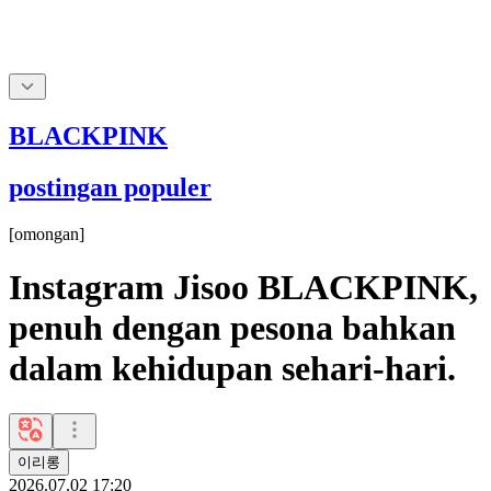
BLACKPINK
postingan populer
[
omongan
]
Instagram Jisoo BLACKPINK,
penuh dengan pesona bahkan
dalam kehidupan sehari-hari.
이리롱
2026.07.02 17:20