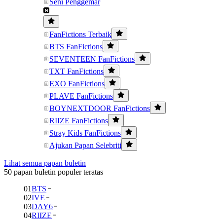
Seni Penggemar
FanFictions Terbaik
BTS FanFictions
SEVENTEEN FanFictions
TXT FanFictions
EXO FanFictions
PLAVE FanFictions
BOYNEXTDOOR FanFictions
RIIZE FanFictions
Stray Kids FanFictions
Ajukan Papan Selebriti
Lihat semua papan buletin
50 papan buletin populer teratas
01
BTS
02
IVE
03
DAY6
04
RIIZE