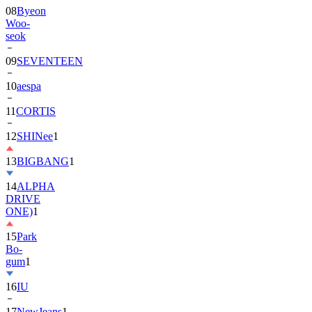
08
Byeon
Woo-
seok
09
SEVENTEEN
10
aespa
11
CORTIS
12
SHINee
1
13
BIGBANG
1
14
ALPHA
DRIVE
ONE)
1
15
Park
Bo-
gum
1
16
IU
17
NewJeans
1