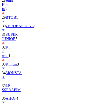
28
Jung
Hae-
in
3
29
BTOB
1
30
ZEROBASEONE
1
31
SUPER
JUNIOR
5
32
Kim
Ji-
won
1
33
KiiiKiii
3
34
MONSTA
X
35
LE
SSERAFIM
36
AHOF
4