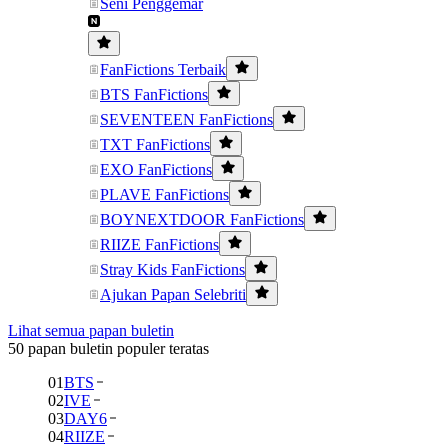
Seni Penggemar
FanFictions Terbaik
BTS FanFictions
SEVENTEEN FanFictions
TXT FanFictions
EXO FanFictions
PLAVE FanFictions
BOYNEXTDOOR FanFictions
RIIZE FanFictions
Stray Kids FanFictions
Ajukan Papan Selebriti
Lihat semua papan buletin
50 papan buletin populer teratas
01
BTS
02
IVE
03
DAY6
04
RIIZE