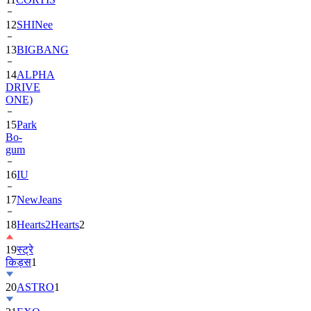
12
SHINee
13
BIGBANG
14
ALPHA
DRIVE
ONE)
15
Park
Bo-
gum
16
IU
17
NewJeans
18
Hearts2Hearts
2
19
स्ट्रे
किड्स
1
20
ASTRO
1