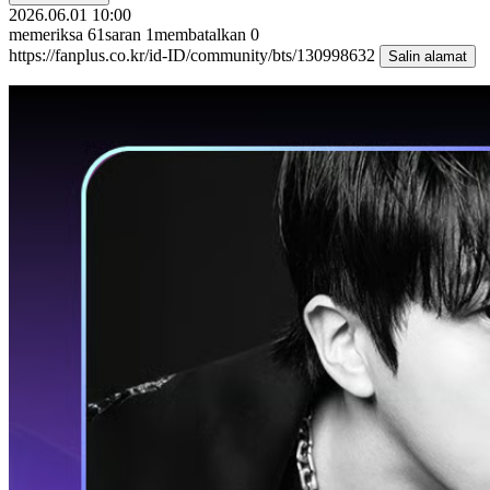
2026.06.01 10:00
memeriksa
61
saran
1
membatalkan
0
https://fanplus.co.kr/id-ID/community/bts/130998632
Salin alamat