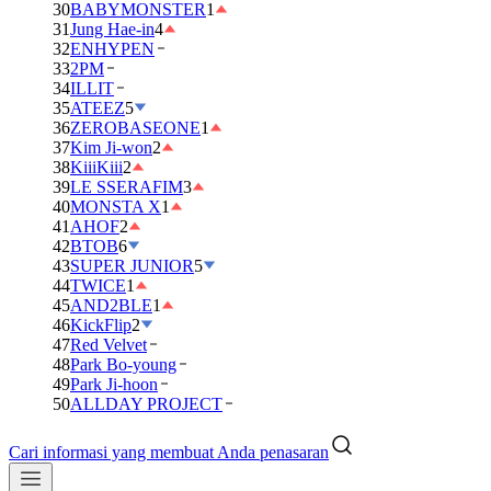
30
BABYMONSTER
1
31
Jung Hae-in
4
32
ENHYPEN
33
2PM
34
ILLIT
35
ATEEZ
5
36
ZEROBASEONE
1
37
Kim Ji-won
2
38
KiiiKiii
2
39
LE SSERAFIM
3
40
MONSTA X
1
41
AHOF
2
42
BTOB
6
43
SUPER JUNIOR
5
44
TWICE
1
45
AND2BLE
1
46
KickFlip
2
47
Red Velvet
48
Park Bo-young
49
Park Ji-hoon
50
ALLDAY PROJECT
Cari informasi yang membuat Anda penasaran