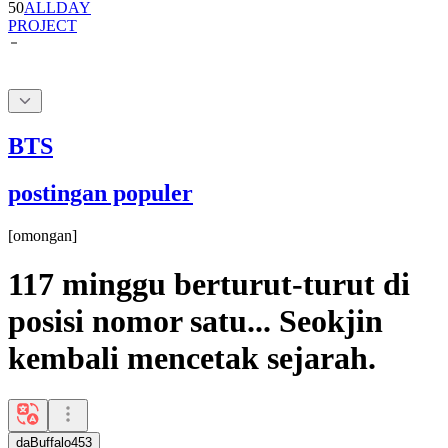
50
ALLDAY
PROJECT
BTS
postingan populer
[
omongan
]
117 minggu berturut-turut di
posisi nomor satu... Seokjin
kembali mencetak sejarah.
daBuffalo453