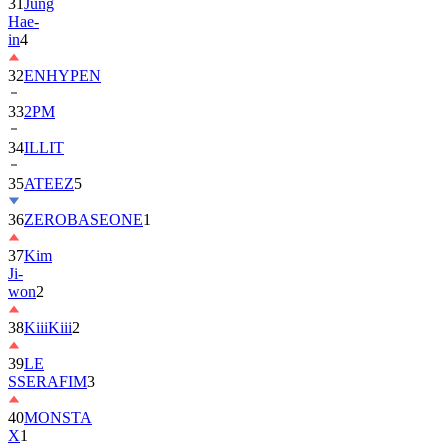
31
Jung
Hae-
in
4
32
ENHYPEN
33
2PM
34
ILLIT
35
ATEEZ
5
36
ZEROBASEONE
1
37
Kim
Ji-
won
2
38
KiiiKiii
2
39
LE
SSERAFIM
3
40
MONSTA
X
1