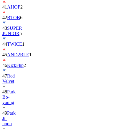
41
AHOF
2
42
BTOB
6
43
SUPER
JUNIOR
5
44
TWICE
1
45
AND2BLE
1
46
KickFlip
2
47
Red
Velvet
48
Park
Bo-
young
49
Park
Ji-
hoon