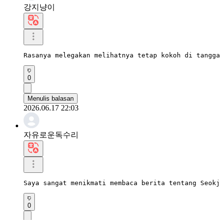
강지냥이
Rasanya melegakan melihatnya tetap kokoh di tangga
0
Menulis balasan
2026.06.17 22:03
자유로운독수리
Saya sangat menikmati membaca berita tentang Seokj
0