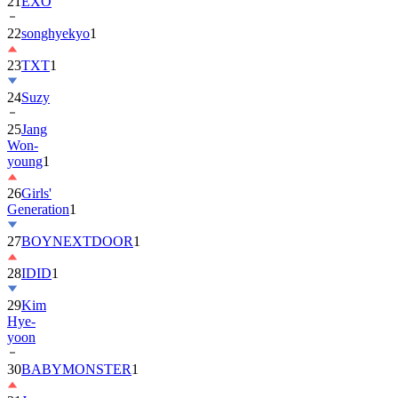
21
EXO
22
songhyekyo
1
23
TXT
1
24
Suzy
25
Jang
Won-
young
1
26
Girls'
Generation
1
27
BOYNEXTDOOR
1
28
IDID
1
29
Kim
Hye-
yoon
30
BABYMONSTER
1