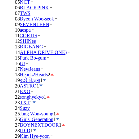
05
NCT
06
BLACKPINK
07
TWS
08
Byeon Woo-seok
09
SEVENTEEN
10
aespa
11
CORTIS
12
SHINee
13
BIGBANG
14
ALPHA DRIVE ONE)
15
Park Bo-gum
16
IU
17
NewJeans
18
Hearts2Hearts
2
19
स्ट्रे किड्स
1
20
ASTRO
1
21
EXO
22
songhyekyo
1
23
TXT
1
24
Suzy
25
Jang Won-young
1
26
Girls' Generation
1
27
BOYNEXTDOOR
1
28
IDID
1
29
Kim Hye-yoon