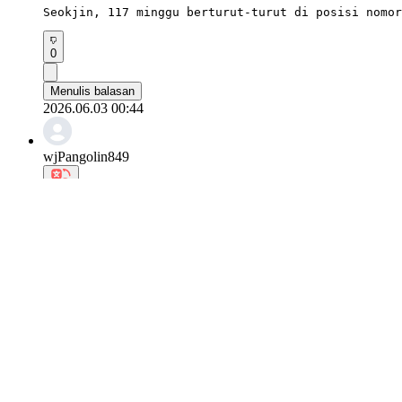
Seokjin, 117 minggu berturut-turut di posisi nomor
0
Menulis balasan
2026.06.03 00:44
wjPangolin849
Seokjin, aku takjub melihat betapa luar biasanya d
0
Menulis balasan
2026.06.03 00:28
elPangolin706