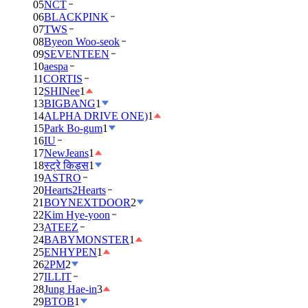
05
NCT
06
BLACKPINK
07
TWS
08
Byeon Woo-seok
09
SEVENTEEN
10
aespa
11
CORTIS
12
SHINee
1
13
BIGBANG
1
14
ALPHA DRIVE ONE)
1
15
Park Bo-gum
1
16
IU
17
NewJeans
1
18
स्ट्रे किड्स
1
19
ASTRO
20
Hearts2Hearts
21
BOYNEXTDOOR
2
22
Kim Hye-yoon
23
ATEEZ
24
BABYMONSTER
1
25
ENHYPEN
1
26
2PM
2
27
ILLIT
28
Jung Hae-in
3
29
BTOB
1