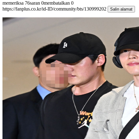
memeriksa
76
saran
0
membatalkan
0
https://fanplus.co.kr/id-ID/community/bts/130999202
Salin alamat