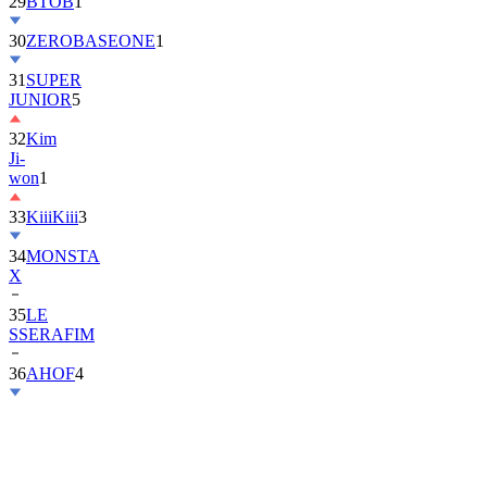
29
BTOB
1
30
ZEROBASEONE
1
31
SUPER
JUNIOR
5
32
Kim
Ji-
won
1
33
KiiiKiii
3
34
MONSTA
X
35
LE
SSERAFIM
36
AHOF
4