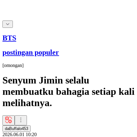
BTS
postingan populer
[
omongan
]
Senyum Jimin selalu
membuatku bahagia setiap kali
melihatnya.
daBuffalo453
2026.06.01 10:20