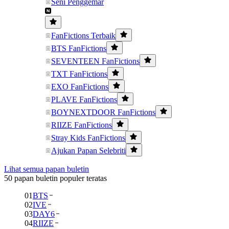
Seni Penggemar
FanFictions Terbaik
BTS FanFictions
SEVENTEEN FanFictions
TXT FanFictions
EXO FanFictions
PLAVE FanFictions
BOYNEXTDOOR FanFictions
RIIZE FanFictions
Stray Kids FanFictions
Ajukan Papan Selebriti
Lihat semua papan buletin
50 papan buletin populer teratas
01
BTS
02
IVE
03
DAY6
04
RIIZE