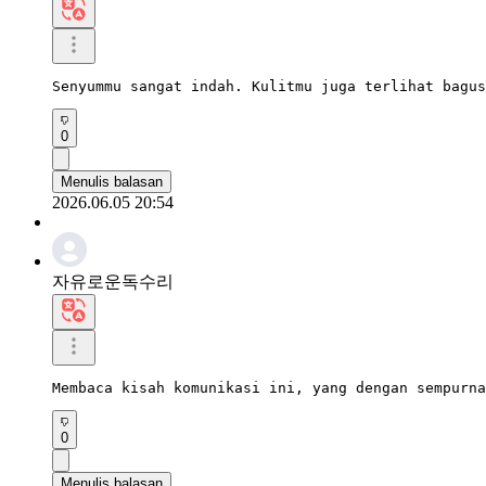
Senyummu sangat indah. Kulitmu juga terlihat bagus
0
Menulis balasan
2026.06.05 20:54
자유로운독수리
Membaca kisah komunikasi ini, yang dengan sempurna
0
Menulis balasan