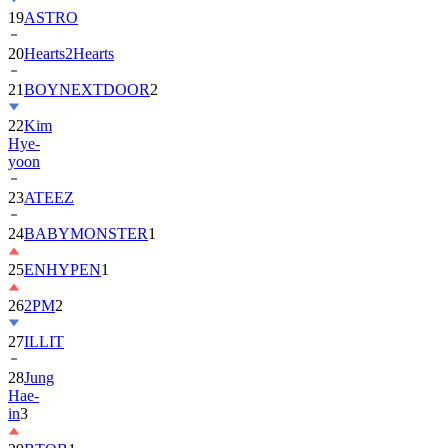
19
ASTRO
20
Hearts2Hearts
21
BOYNEXTDOOR
2
22
Kim
Hye-
yoon
23
ATEEZ
24
BABYMONSTER
1
25
ENHYPEN
1
26
2PM
2
27
ILLIT
28
Jung
Hae-
in
3