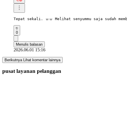
Tepat sekali. ㅠㅠ Melihat senyummu saja sudah memb
0
Menulis balasan
2026.06.01 15:16
Berikutnya Lihat komentar lainnya
pusat layanan pelanggan
appfanplus@gmail.com
Permintaan email
Syarat Penggunaan
|
Kebijakan pribadi
Lantai 10, 17-6, Yeoksam-ro 3-gil, Gangnam-gu, Seoul
Hak Cipta © Pan Plus. Seluruh hak cipta.