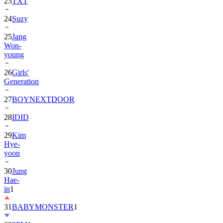
23
TXT
24
Suzy
25
Jang
Won-
young
26
Girls'
Generation
27
BOYNEXTDOOR
28
IDID
29
Kim
Hye-
yoon
30
Jung
Hae-
in
1
31
BABYMONSTER
1