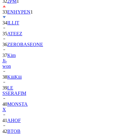
32
2PM
1
33
ENHYPEN
1
34
ILLIT
35
ATEEZ
36
ZEROBASEONE
37
Kim
Ji-
won
38
KiiiKiii
39
LE
SSERAFIM
40
MONSTA
X
41
AHOF
42
BTOB