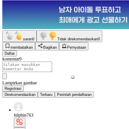
saran
0
Tidak direkomendasikan
0
membatalkan
Bagikan
Pernyataan
Daftar
komentar
9
Lampirkan gambar
Registrasi
Direkomendasikan
Terbaru
Perintah pendaftaran
hilphin763