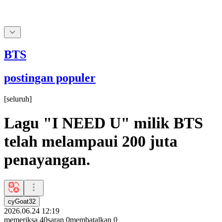
BTS
postingan populer
[
seluruh
]
Lagu "I NEED U" milik BTS
telah melampaui 200 juta
penayangan.
cyGoat32
2026.06.24 12:19
memeriksa
40
saran
0
membatalkan
0