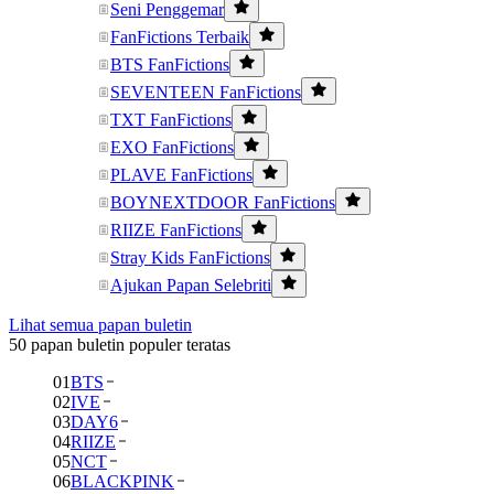
Seni Penggemar
FanFictions Terbaik
BTS FanFictions
SEVENTEEN FanFictions
TXT FanFictions
EXO FanFictions
PLAVE FanFictions
BOYNEXTDOOR FanFictions
RIIZE FanFictions
Stray Kids FanFictions
Ajukan Papan Selebriti
Lihat semua papan buletin
50 papan buletin populer teratas
01
BTS
02
IVE
03
DAY6
04
RIIZE
05
NCT
06
BLACKPINK