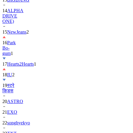
14
ALPHA
DRIVE
ONE)
15
NewJeans
2
16
Park
Bo-
gum
1
17
Hearts2Hearts
1
18
IU
2
19
स्ट्रे
किड्स
20
ASTRO
21
EXO
22
songhyekyo