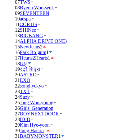
07
TWS
08
Byeon Woo-seok
09
SEVENTEEN
10
aespa
11
CORTIS
12
SHINee
13
BIGBANG
14
ALPHA DRIVE ONE)
15
NewJeans
2
16
Park Bo-gum
1
17
Hearts2Hearts
1
18
IU
2
19
स्ट्रे किड्स
20
ASTRO
21
EXO
22
songhyekyo
23
TXT
24
Suzy
25
Jang Won-young
26
Girls' Generation
27
BOYNEXTDOOR
28
IDID
29
Kim Hye-yoon
30
Jung Hae-in
1
31
BABYMONSTER
1