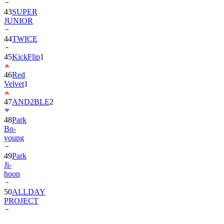
43
SUPER
JUNIOR
44
TWICE
45
KickFlip
1
46
Red
Velvet
1
47
AND2BLE
2
48
Park
Bo-
young
49
Park
Ji-
hoon
50
ALLDAY
PROJECT