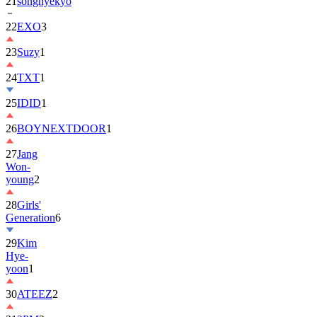
22
EXO
3
23
Suzy
1
24
TXT
1
25
IDID
1
26
BOYNEXTDOOR
1
27
Jang
Won-
young
2
28
Girls'
Generation
6
29
Kim
Hye-
yoon
1
30
ATEEZ
2
31
2PM
2