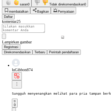
saran
0
Tidak direkomendasikan
0
membatalkan
Bagikan
Pernyataan
Daftar
komentar
25
Lampirkan gambar
Registrasi
Direkomendasikan
Terbaru
Perintah pendaftaran
luGibbon874
Sungguh menyenangkan melihat para pria tampan berk
0