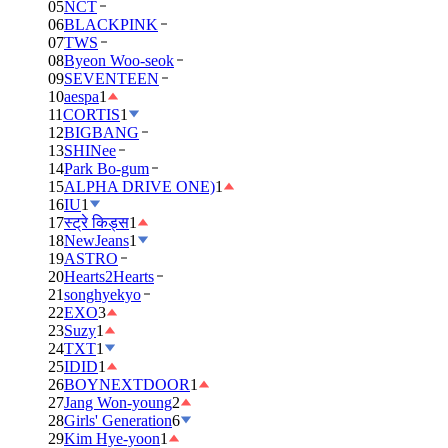
05
NCT
06
BLACKPINK
07
TWS
08
Byeon Woo-seok
09
SEVENTEEN
10
aespa
1
11
CORTIS
1
12
BIGBANG
13
SHINee
14
Park Bo-gum
15
ALPHA DRIVE ONE)
1
16
IU
1
17
स्ट्रे किड्स
1
18
NewJeans
1
19
ASTRO
20
Hearts2Hearts
21
songhyekyo
22
EXO
3
23
Suzy
1
24
TXT
1
25
IDID
1
26
BOYNEXTDOOR
1
27
Jang Won-young
2
28
Girls' Generation
6
29
Kim Hye-yoon
1