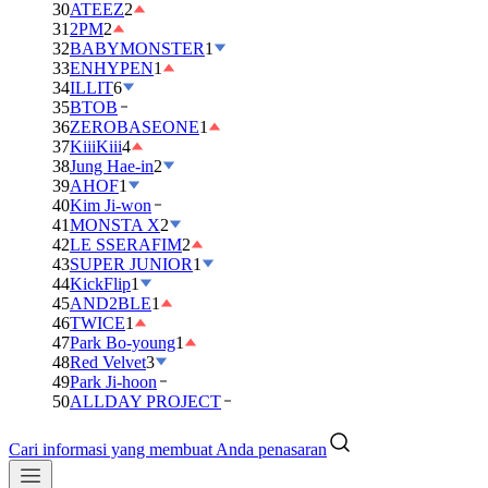
30
ATEEZ
2
31
2PM
2
32
BABYMONSTER
1
33
ENHYPEN
1
34
ILLIT
6
35
BTOB
36
ZEROBASEONE
1
37
KiiiKiii
4
38
Jung Hae-in
2
39
AHOF
1
40
Kim Ji-won
41
MONSTA X
2
42
LE SSERAFIM
2
43
SUPER JUNIOR
1
44
KickFlip
1
45
AND2BLE
1
46
TWICE
1
47
Park Bo-young
1
48
Red Velvet
3
49
Park Ji-hoon
50
ALLDAY PROJECT
Cari informasi yang membuat Anda penasaran