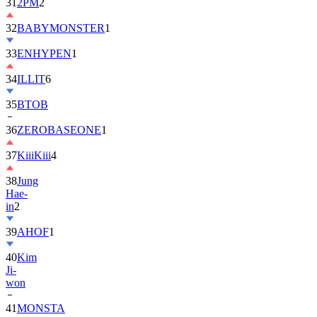
32
BABYMONSTER
1
33
ENHYPEN
1
34
ILLIT
6
35
BTOB
36
ZEROBASEONE
1
37
KiiiKiii
4
38
Jung
Hae-
in
2
39
AHOF
1
40
Kim
Ji-
won
41
MONSTA
X
2