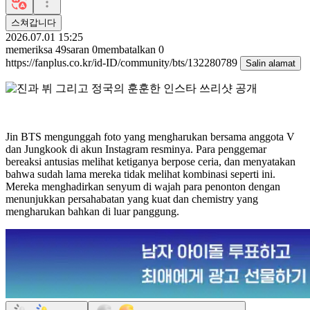
스쳐갑니다
2026.07.01 15:25
memeriksa
49
saran
0
membatalkan
0
https://fanplus.co.kr/id-ID/community/bts/132280789
Salin alamat
Jin BTS mengunggah foto yang mengharukan bersama anggota V
dan Jungkook di akun Instagram resminya. Para penggemar
bereaksi antusias melihat ketiganya berpose ceria, dan menyatakan
bahwa sudah lama mereka tidak melihat kombinasi seperti ini.
Mereka menghadirkan senyum di wajah para penonton dengan
menunjukkan persahabatan yang kuat dan chemistry yang
mengharukan bahkan di luar panggung.