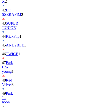
42
LE
SSERAFIM
2
43
SUPER
JUNIOR
1
44
KickFlip
1
45
AND2BLE
1
46
TWICE
1
47
Park
Bo-
young
1
48
Red
Velvet
3
49
Park
Ji-
hoon
50
ALLDAY
PROJECT