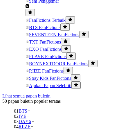
Seni Penggemar
FanFictions Terbaik
BTS FanFictions
SEVENTEEN FanFictions
TXT FanFictions
EXO FanFictions
PLAVE FanFictions
BOYNEXTDOOR FanFictions
RIIZE FanFictions
Stray Kids FanFictions
Ajukan Papan Selebriti
Lihat semua papan buletin
50 papan buletin populer teratas
01
BTS
02
IVE
03
DAY6
04
RIIZE