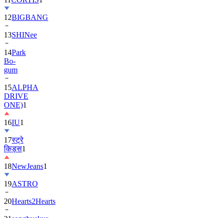
13
SHINee
14
Park
Bo-
gum
15
ALPHA
DRIVE
ONE)
1
16
IU
1
17
स्ट्रे
किड्स
1
18
NewJeans
1
19
ASTRO
20
Hearts2Hearts
21
songhyekyo