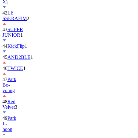
X
2
42
LE
SSERAFIM
2
43
SUPER
JUNIOR
1
44
KickFlip
1
45
AND2BLE
1
46
TWICE
1
47
Park
Bo-
young
1
48
Red
Velvet
3
49
Park
Ji-
hoon