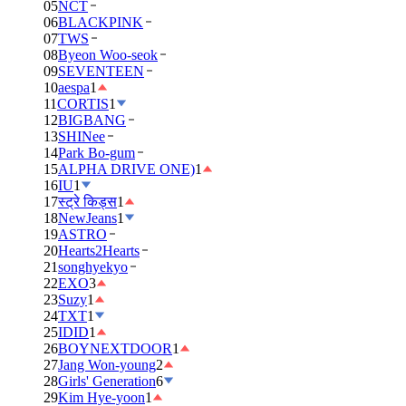
05
NCT
06
BLACKPINK
07
TWS
08
Byeon Woo-seok
09
SEVENTEEN
10
aespa
1
11
CORTIS
1
12
BIGBANG
13
SHINee
14
Park Bo-gum
15
ALPHA DRIVE ONE)
1
16
IU
1
17
स्ट्रे किड्स
1
18
NewJeans
1
19
ASTRO
20
Hearts2Hearts
21
songhyekyo
22
EXO
3
23
Suzy
1
24
TXT
1
25
IDID
1
26
BOYNEXTDOOR
1
27
Jang Won-young
2
28
Girls' Generation
6
29
Kim Hye-yoon
1