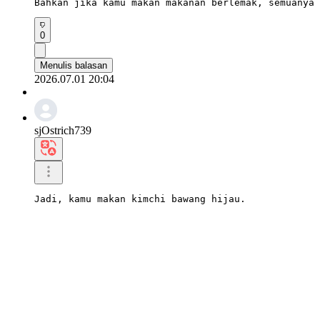
Bahkan jika kamu makan makanan berlemak, semuanya 
0
Menulis balasan
2026.07.01 20:04
sjOstrich739
Jadi, kamu makan kimchi bawang hijau.

Itu mengesankan.
0
Menulis balasan
2026.07.01 19:44