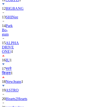
12
BIGBANG
13
SHINee
14
Park
Bo-
gum
15
ALPHA
DRIVE
ONE)
1
16
IU
1
17
स्ट्रे
किड्स
1
18
NewJeans
1
19
ASTRO
20
Hearts2Hearts