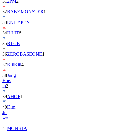
31
2PM
2
32
BABYMONSTER
1
33
ENHYPEN
1
34
ILLIT
6
35
BTOB
36
ZEROBASEONE
1
37
KiiiKiii
4
38
Jung
Hae-
in
2
39
AHOF
1
40
Kim
Ji-
won
41
MONSTA