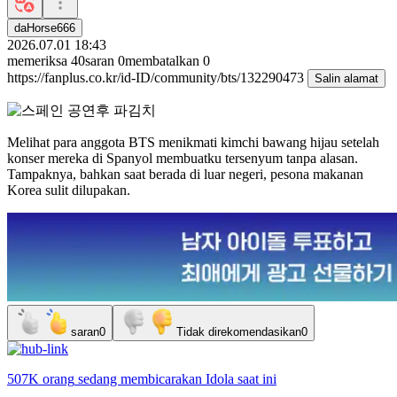
daHorse666
2026.07.01 18:43
memeriksa
40
saran
0
membatalkan
0
https://fanplus.co.kr/id-ID/community/bts/132290473
Salin alamat
Melihat para anggota BTS menikmati kimchi bawang hijau setelah
konser mereka di Spanyol membuatku tersenyum tanpa alasan.
Tampaknya, bahkan saat berada di luar negeri, pesona makanan
Korea sulit dilupakan.
saran
0
Tidak direkomendasikan
0
507K orang
sedang membicarakan
Idola
saat ini