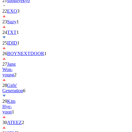
21
songhyekyo
22
EXO
3
23
Suzy
1
24
TXT
1
25
IDID
1
26
BOYNEXTDOOR
1
27
Jang
Won-
young
2
28
Girls'
Generation
6
29
Kim
Hye-
yoon
1
30
ATEEZ
2