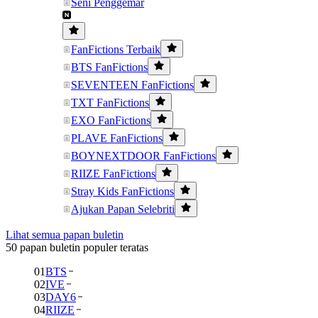
Seni Penggemar
FanFictions Terbaik
BTS FanFictions
SEVENTEEN FanFictions
TXT FanFictions
EXO FanFictions
PLAVE FanFictions
BOYNEXTDOOR FanFictions
RIIZE FanFictions
Stray Kids FanFictions
Ajukan Papan Selebriti
Lihat semua papan buletin
50 papan buletin populer teratas
01
BTS
02
IVE
03
DAY6
04
RIIZE