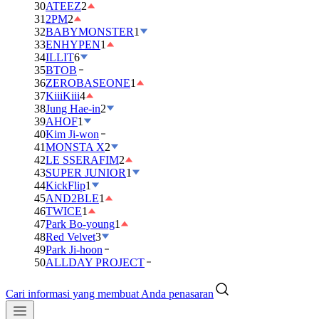
30
ATEEZ
2
31
2PM
2
32
BABYMONSTER
1
33
ENHYPEN
1
34
ILLIT
6
35
BTOB
36
ZEROBASEONE
1
37
KiiiKiii
4
38
Jung Hae-in
2
39
AHOF
1
40
Kim Ji-won
41
MONSTA X
2
42
LE SSERAFIM
2
43
SUPER JUNIOR
1
44
KickFlip
1
45
AND2BLE
1
46
TWICE
1
47
Park Bo-young
1
48
Red Velvet
3
49
Park Ji-hoon
50
ALLDAY PROJECT
Cari informasi yang membuat Anda penasaran