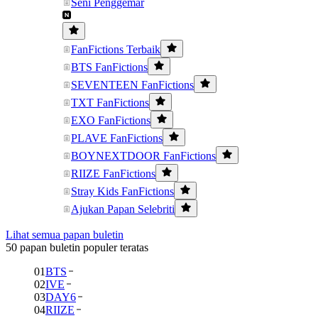
Seni Penggemar
FanFictions Terbaik
BTS FanFictions
SEVENTEEN FanFictions
TXT FanFictions
EXO FanFictions
PLAVE FanFictions
BOYNEXTDOOR FanFictions
RIIZE FanFictions
Stray Kids FanFictions
Ajukan Papan Selebriti
Lihat semua papan buletin
50 papan buletin populer teratas
01
BTS
02
IVE
03
DAY6
04
RIIZE