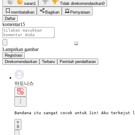
saran
1
Tidak direkomendasikan
0
membatalkan
Bagikan
Pernyataan
Daftar
komentar
15
Lampirkan gambar
Registrasi
Direkomendasikan
Terbaru
Perintah pendaftaran
아도니스
Bandana itu sangat cocok untuk Jin! Aku terkejut l
0