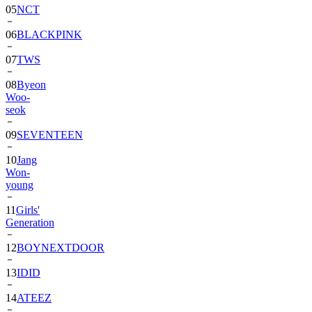
06
BLACKPINK
07
TWS
08
Byeon
Woo-
seok
09
SEVENTEEN
10
Jang
Won-
young
11
Girls'
Generation
12
BOYNEXTDOOR
13
IDID
14
ATEEZ
15
ZEROBASEONE