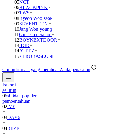
05
NCT
06
BLACKPINK
07
TWS
08
Byeon Woo-seok
09
SEVENTEEN
10
Jang Won-young
11
Girls' Generation
12
BOYNEXTDOOR
13
IDID
14
ATEEZ
15
ZEROBASEONE
Cari informasi yang membuat Anda penasaran
Favorit
01
BTS
seluruh
postingan populer
02
IVE
pemberitahuan
03
DAY6
04
RIIZE
05
NCT