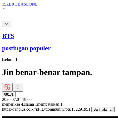
BTS
postingan populer
[
seluruh
]
Jin benar-benar tampan.
88181
2026.07.01 19:06
memeriksa
43
saran
1
membatalkan
1
https://fanplus.co.kr/id-ID/community/bts/132291951
Salin alamat