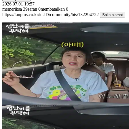
2026.07.01 19:57
memeriksa
39
saran
0
membatalkan
0
https://fanplus.co.kr/id-ID/community/bts/132294722
Salin alamat