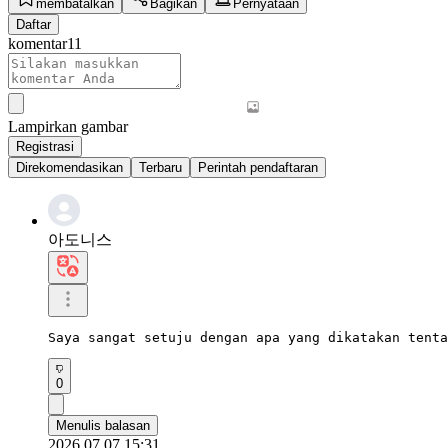
membatalkan
Bagikan
Pernyataan
Daftar
komentar
11
Lampirkan gambar
Registrasi
Direkomendasikan
Terbaru
Perintah pendaftaran
아도니스
Saya sangat setuju dengan apa yang dikatakan tenta
0
Menulis balasan
2026.07.07 15:31