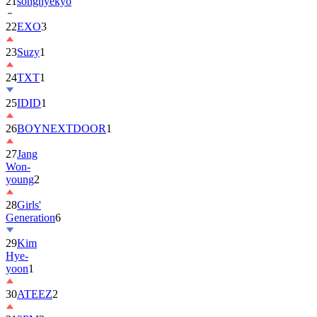
22
EXO
3
23
Suzy
1
24
TXT
1
25
IDID
1
26
BOYNEXTDOOR
1
27
Jang
Won-
young
2
28
Girls'
Generation
6
29
Kim
Hye-
yoon
1
30
ATEEZ
2
31
2PM
2