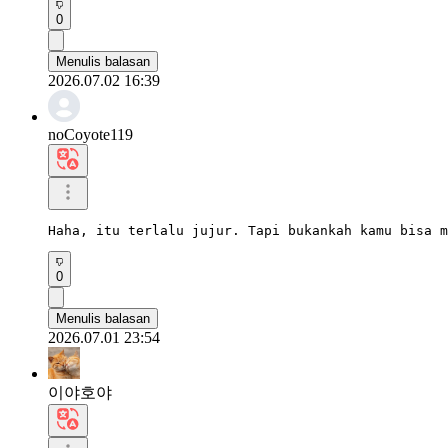
0
Menulis balasan
2026.07.02 16:39
noCoyote119
Haha, itu terlalu jujur. Tapi bukankah kamu bisa m
0
Menulis balasan
2026.07.01 23:54
이야호야