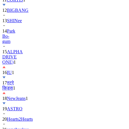
13
SHINee
14
Park
Bo-
gum
15
ALPHA
DRIVE
ONE)
1
16
IU
1
17
स्ट्रे
किड्स
1
18
NewJeans
1
19
ASTRO
20
Hearts2Hearts
21
songhyekyo