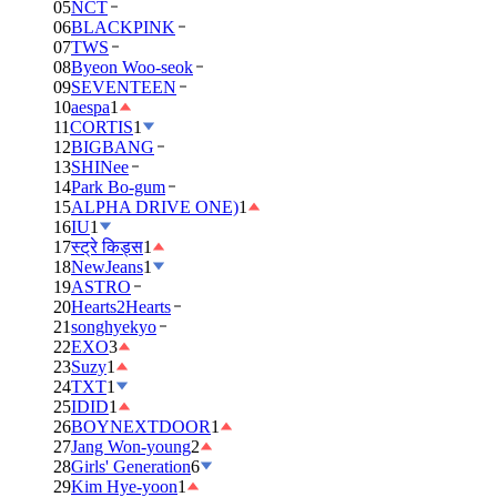
05
NCT
06
BLACKPINK
07
TWS
08
Byeon Woo-seok
09
SEVENTEEN
10
aespa
1
11
CORTIS
1
12
BIGBANG
13
SHINee
14
Park Bo-gum
15
ALPHA DRIVE ONE)
1
16
IU
1
17
स्ट्रे किड्स
1
18
NewJeans
1
19
ASTRO
20
Hearts2Hearts
21
songhyekyo
22
EXO
3
23
Suzy
1
24
TXT
1
25
IDID
1
26
BOYNEXTDOOR
1
27
Jang Won-young
2
28
Girls' Generation
6
29
Kim Hye-yoon
1