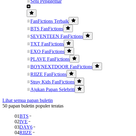
Seni Penggemar
FanFictions Terbaik
BTS FanFictions
SEVENTEEN FanFictions
TXT FanFictions
EXO FanFictions
PLAVE FanFictions
BOYNEXTDOOR FanFictions
RIIZE FanFictions
Stray Kids FanFictions
Ajukan Papan Selebriti
Lihat semua papan buletin
50 papan buletin populer teratas
01
BTS
02
IVE
03
DAY6
04
RIIZE