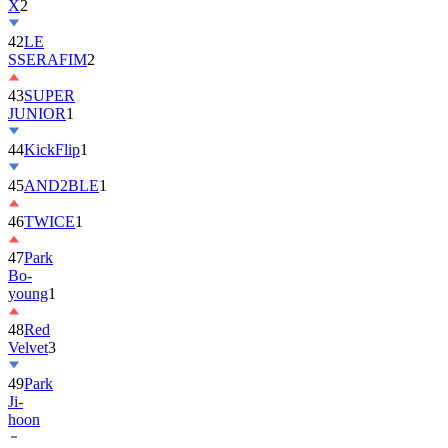
42
LE
SSERAFIM
2
43
SUPER
JUNIOR
1
44
KickFlip
1
45
AND2BLE
1
46
TWICE
1
47
Park
Bo-
young
1
48
Red
Velvet
3
49
Park
Ji-
hoon
50
ALLDAY
PROJECT