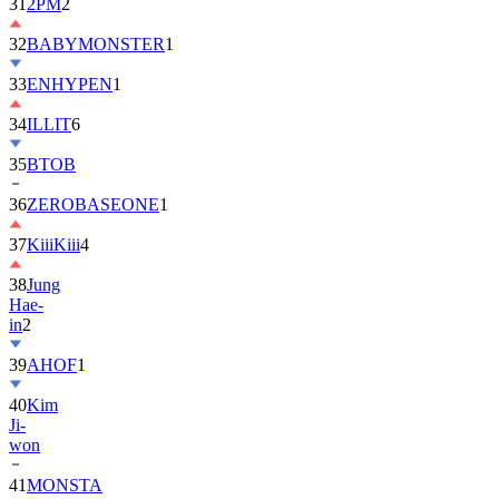
32
BABYMONSTER
1
33
ENHYPEN
1
34
ILLIT
6
35
BTOB
36
ZEROBASEONE
1
37
KiiiKiii
4
38
Jung
Hae-
in
2
39
AHOF
1
40
Kim
Ji-
won
41
MONSTA
X
2