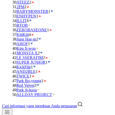
30
ATEEZ
2
31
2PM
2
32
BABYMONSTER
1
33
ENHYPEN
1
34
ILLIT
6
35
BTOB
36
ZEROBASEONE
1
37
KiiiKiii
4
38
Jung Hae-in
2
39
AHOF
1
40
Kim Ji-won
41
MONSTA X
2
42
LE SSERAFIM
2
43
SUPER JUNIOR
1
44
KickFlip
1
45
AND2BLE
1
46
TWICE
1
47
Park Bo-young
1
48
Red Velvet
3
49
Park Ji-hoon
50
ALLDAY PROJECT
Cari informasi yang membuat Anda penasaran