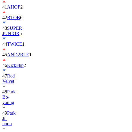
42
BTOB
6
43
SUPER
JUNIOR
5
44
TWICE
1
45
AND2BLE
1
46
KickFlip
2
47
Red
Velvet
48
Park
Bo-
young
49
Park
Ji-
hoon
50
ALLDAY
PROJECT