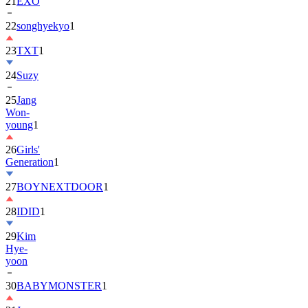
22
songhyekyo
1
23
TXT
1
24
Suzy
25
Jang
Won-
young
1
26
Girls'
Generation
1
27
BOYNEXTDOOR
1
28
IDID
1
29
Kim
Hye-
yoon
30
BABYMONSTER
1
31
Jung
Hae-