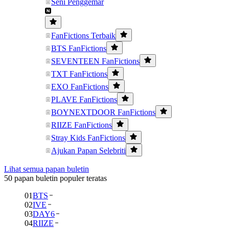
Seni Penggemar
FanFictions Terbaik
BTS FanFictions
SEVENTEEN FanFictions
TXT FanFictions
EXO FanFictions
PLAVE FanFictions
BOYNEXTDOOR FanFictions
RIIZE FanFictions
Stray Kids FanFictions
Ajukan Papan Selebriti
Lihat semua papan buletin
50 papan buletin populer teratas
01
BTS
02
IVE
03
DAY6
04
RIIZE