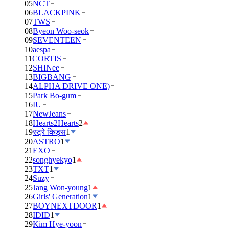
05
NCT
06
BLACKPINK
07
TWS
08
Byeon Woo-seok
09
SEVENTEEN
10
aespa
11
CORTIS
12
SHINee
13
BIGBANG
14
ALPHA DRIVE ONE)
15
Park Bo-gum
16
IU
17
NewJeans
18
Hearts2Hearts
2
19
स्ट्रे किड्स
1
20
ASTRO
1
21
EXO
22
songhyekyo
1
23
TXT
1
24
Suzy
25
Jang Won-young
1
26
Girls' Generation
1
27
BOYNEXTDOOR
1
28
IDID
1
29
Kim Hye-yoon