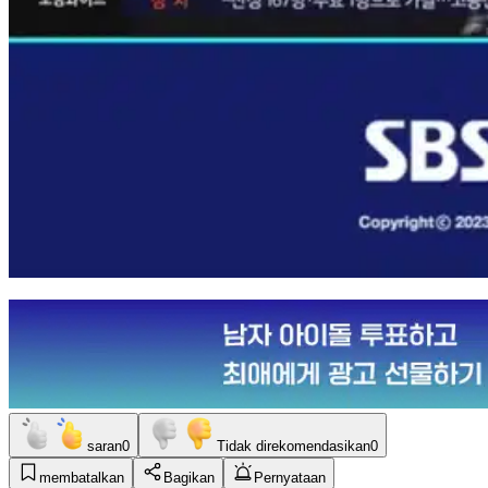
saran
0
Tidak direkomendasikan
0
membatalkan
Bagikan
Pernyataan