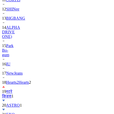
13
BIGBANG
14
ALPHA
DRIVE
ONE)
15
Park
Bo-
gum
16
IU
17
NewJeans
18
Hearts2Hearts
2
19
स्ट्रे
किड्स
1
20
ASTRO
1
21
EXO