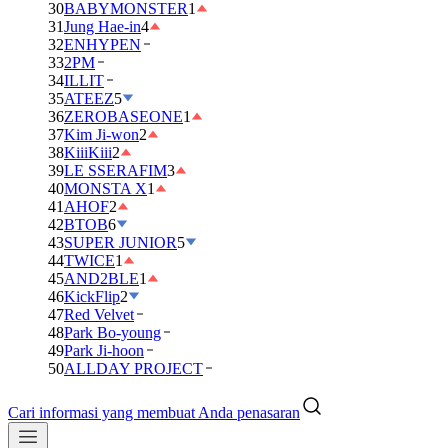
30
BABYMONSTER
1
31
Jung Hae-in
4
32
ENHYPEN
33
2PM
34
ILLIT
35
ATEEZ
5
36
ZEROBASEONE
1
37
Kim Ji-won
2
38
KiiiKiii
2
39
LE SSERAFIM
3
40
MONSTA X
1
41
AHOF
2
42
BTOB
6
43
SUPER JUNIOR
5
44
TWICE
1
45
AND2BLE
1
46
KickFlip
2
47
Red Velvet
48
Park Bo-young
49
Park Ji-hoon
50
ALLDAY PROJECT
Cari informasi yang membuat Anda penasaran