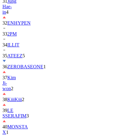
in
4
32
ENHYPEN
33
2PM
34
ILLIT
35
ATEEZ
5
36
ZEROBASEONE
1
37
Kim
Ji-
won
2
38
KiiiKiii
2
39
LE
SSERAFIM
3
40
MONSTA
X
1
41
AHOF
2