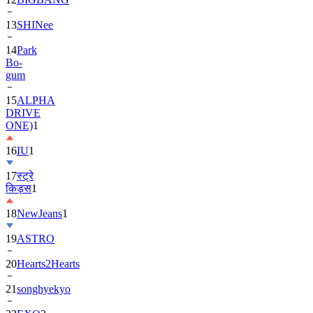
13
SHINee
14
Park
Bo-
gum
15
ALPHA
DRIVE
ONE)
1
16
IU
1
17
स्ट्रे
किड्स
1
18
NewJeans
1
19
ASTRO
20
Hearts2Hearts
21
songhyekyo