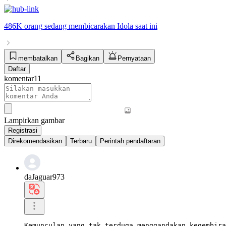
486K orang
sedang membicarakan
Idola
saat ini
membatalkan
Bagikan
Pernyataan
Daftar
komentar
11
Lampirkan gambar
Registrasi
Direkomendasikan
Terbaru
Perintah pendaftaran
daJaguar973
Kemunculan yang tak terduga menggandakan kegembira