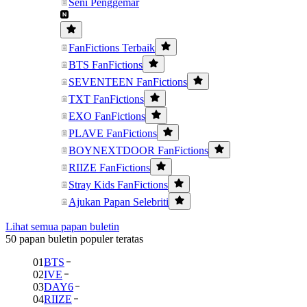
Seni Penggemar
FanFictions Terbaik
BTS FanFictions
SEVENTEEN FanFictions
TXT FanFictions
EXO FanFictions
PLAVE FanFictions
BOYNEXTDOOR FanFictions
RIIZE FanFictions
Stray Kids FanFictions
Ajukan Papan Selebriti
Lihat semua papan buletin
50 papan buletin populer teratas
01
BTS
02
IVE
03
DAY6
04
RIIZE