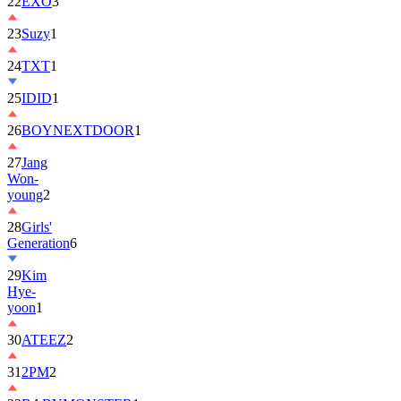
22
EXO
3
23
Suzy
1
24
TXT
1
25
IDID
1
26
BOYNEXTDOOR
1
27
Jang
Won-
young
2
28
Girls'
Generation
6
29
Kim
Hye-
yoon
1
30
ATEEZ
2
31
2PM
2