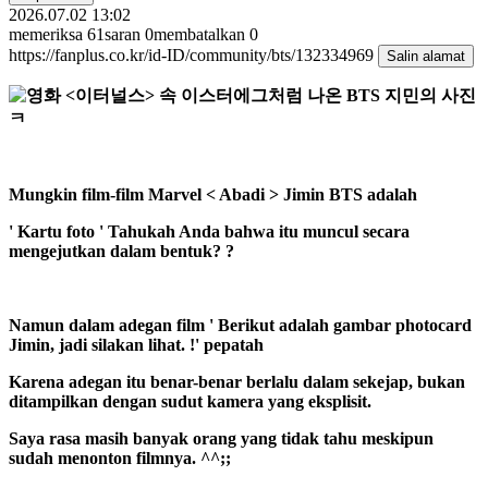
2026.07.02 13:02
memeriksa
61
saran
0
membatalkan
0
https://fanplus.co.kr/id-ID/community/bts/132334969
Salin alamat
Mungkin film-film Marvel
<
Abadi
>
Jimin BTS adalah
'
Kartu foto
'
Tahukah Anda bahwa itu muncul secara
mengejutkan dalam bentuk?
?
Namun dalam adegan film
'
Berikut adalah gambar photocard
Jimin, jadi silakan lihat.
!'
pepatah
Karena adegan itu benar-benar berlalu dalam sekejap, bukan
ditampilkan dengan sudut kamera yang eksplisit.
Saya rasa masih banyak orang yang tidak tahu meskipun
sudah menonton filmnya.
^^;;