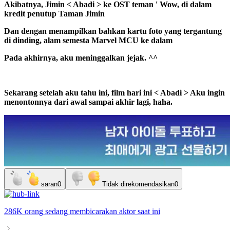
Akibatnya, Jimin
<
Abadi
>
ke
OST
teman
'
Wow, di dalam
kredit penutup
Taman Jimin
Dan dengan menampilkan bahkan kartu foto yang tergantung
di dinding, alam semesta Marvel
MCU
ke dalam
Pada akhirnya, aku meninggalkan jejak.
^^
Sekarang setelah aku tahu ini, film hari ini
<
Abadi
>
Aku ingin
menontonnya dari awal sampai akhir lagi, haha.
saran
0
Tidak direkomendasikan
0
286K orang
sedang membicarakan
aktor
saat ini