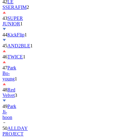
42
LE
SSERAFIM
2
43
SUPER
JUNIOR
1
44
KickFlip
1
45
AND2BLE
1
46
TWICE
1
47
Park
Bo-
young
1
48
Red
Velvet
3
49
Park
Ji-
hoon
50
ALLDAY
PROJECT