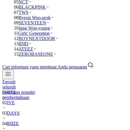
05
NCT
06
BLACKPINK
07
TWS
08
Byeon Woo-seok
09
SEVENTEEN
10
Jang Won-young
11
Girls' Generation
12
BOYNEXTDOOR
13
IDID
14
ATEEZ
15
ZEROBASEONE
Cari informasi yang membuat Anda penasaran
Favorit
seluruh
postingan populer
01
BTS
pemberitahuan
02
IVE
03
DAY6
04
RIIZE