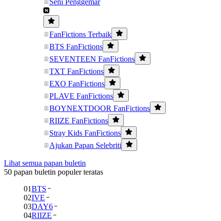
Seni Penggemar
FanFictions Terbaik
BTS FanFictions
SEVENTEEN FanFictions
TXT FanFictions
EXO FanFictions
PLAVE FanFictions
BOYNEXTDOOR FanFictions
RIIZE FanFictions
Stray Kids FanFictions
Ajukan Papan Selebriti
Lihat semua papan buletin
50 papan buletin populer teratas
01
BTS
02
IVE
03
DAY6
04
RIIZE