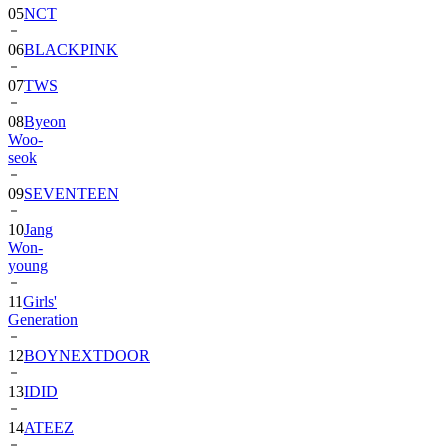
05
NCT
06
BLACKPINK
07
TWS
08
Byeon
Woo-
seok
09
SEVENTEEN
10
Jang
Won-
young
11
Girls'
Generation
12
BOYNEXTDOOR
13
IDID
14
ATEEZ