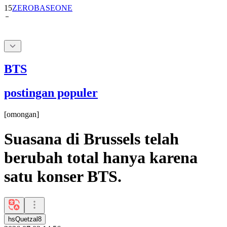
15
ZEROBASEONE
BTS
postingan populer
[
omongan
]
Suasana di Brussels telah
berubah total hanya karena
satu konser BTS.
hsQuetzal8