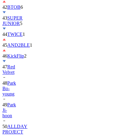
42
BTOB
6
43
SUPER
JUNIOR
5
44
TWICE
1
45
AND2BLE
1
46
KickFlip
2
47
Red
Velvet
48
Park
Bo-
young
49
Park
Ji-
hoon
50
ALLDAY
PROJECT