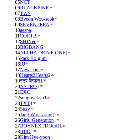
05
NCT
06
BLACKPINK
07
TWS
08
Byeon Woo-seok
09
SEVENTEEN
10
aespa
11
CORTIS
12
SHINee
13
BIGBANG
14
ALPHA DRIVE ONE)
15
Park Bo-gum
16
IU
17
NewJeans
18
Hearts2Hearts
2
19
स्ट्रे किड्स
1
20
ASTRO
1
21
EXO
22
songhyekyo
1
23
TXT
1
24
Suzy
25
Jang Won-young
1
26
Girls' Generation
1
27
BOYNEXTDOOR
1
28
IDID
1
29
Kim Hye-yoon