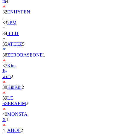
in
4
32
ENHYPEN
33
2PM
34
ILLIT
35
ATEEZ
5
36
ZEROBASEONE
1
37
Kim
Ji-
won
2
38
KiiiKiii
2
39
LE
SSERAFIM
3
40
MONSTA
X
1
41
AHOF
2