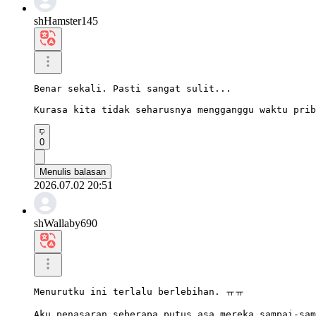
shHamster145
Benar sekali. Pasti sangat sulit...

Kurasa kita tidak seharusnya mengganggu waktu prib
0
Menulis balasan
2026.07.02 20:51
shWallaby690
Menurutku ini terlalu berlebihan. ㅠㅠ

Aku penasaran seberapa putus asa mereka sampai-sam