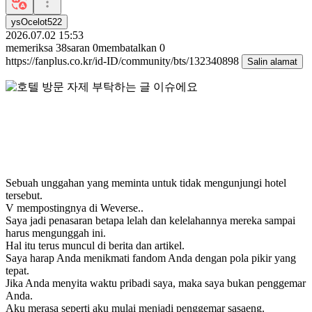
ysOcelot522
2026.07.02 15:53
memeriksa
38
saran
0
membatalkan
0
https://fanplus.co.kr/id-ID/community/bts/132340898
Salin alamat
Sebuah unggahan yang meminta untuk tidak mengunjungi hotel
tersebut.
V mempostingnya di Weverse..
Saya jadi penasaran betapa lelah dan kelelahannya mereka sampai
harus mengunggah ini.
Hal itu terus muncul di berita dan artikel.
Saya harap Anda menikmati fandom Anda dengan pola pikir yang
tepat.
Jika Anda menyita waktu pribadi saya, maka saya bukan penggemar
Anda.
Aku merasa seperti aku mulai menjadi penggemar sasaeng.