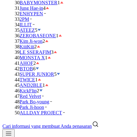
30
BABYMONSTER
1
31
Jung Hae-in
4
32
ENHYPEN
33
2PM
34
ILLIT
35
ATEEZ
5
36
ZEROBASEONE
1
37
Kim Ji-won
2
38
KiiiKiii
2
39
LE SSERAFIM
3
40
MONSTA X
1
41
AHOF
2
42
BTOB
6
43
SUPER JUNIOR
5
44
TWICE
1
45
AND2BLE
1
46
KickFlip
2
47
Red Velvet
48
Park Bo-young
49
Park Ji-hoon
50
ALLDAY PROJECT
Cari informasi yang membuat Anda penasaran