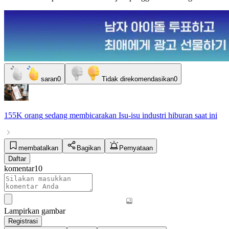
saran
0
Tidak direkomendasikan
0
155K orang
sedang membicarakan
Isu-isu industri hiburan
saat ini
membatalkan
Bagikan
Pernyataan
Daftar
komentar
10
Lampirkan gambar
Registrasi