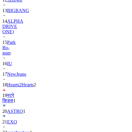
13
BIGBANG
14
ALPHA
DRIVE
ONE)
15
Park
Bo-
gum
16
IU
17
NewJeans
18
Hearts2Hearts
2
19
स्ट्रे
किड्स
1
20
ASTRO
1
21
EXO