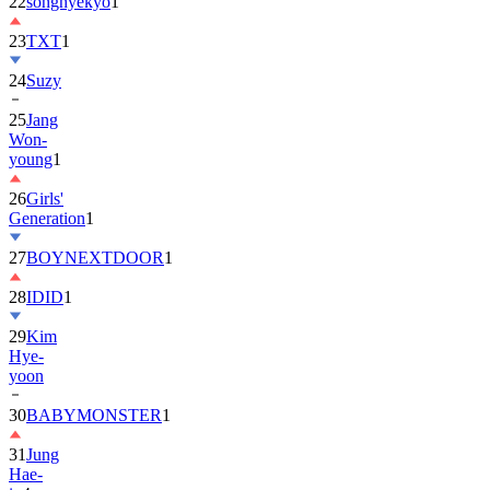
22
songhyekyo
1
23
TXT
1
24
Suzy
25
Jang
Won-
young
1
26
Girls'
Generation
1
27
BOYNEXTDOOR
1
28
IDID
1
29
Kim
Hye-
yoon
30
BABYMONSTER
1
31
Jung
Hae-