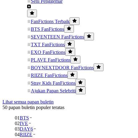
Seni Penggemar
FanFictions Terbaik
BTS FanFictions
SEVENTEEN FanFictions
TXT FanFictions
EXO FanFictions
PLAVE FanFictions
BOYNEXTDOOR FanFictions
RIIZE FanFictions
Stray Kids FanFictions
Ajukan Papan Selebriti
Lihat semua papan buletin
50 papan buletin populer teratas
01
BTS
02
IVE
03
DAY6
04
RIIZE