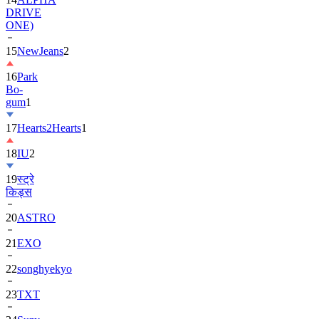
DRIVE
ONE)
15
NewJeans
2
16
Park
Bo-
gum
1
17
Hearts2Hearts
1
18
IU
2
19
स्ट्रे
किड्स
20
ASTRO
21
EXO
22
songhyekyo
23
TXT