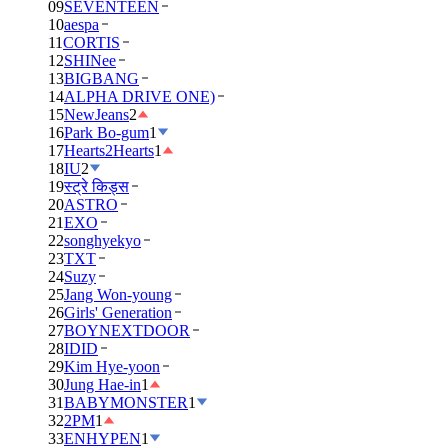
09
SEVENTEEN
10
aespa
11
CORTIS
12
SHINee
13
BIGBANG
14
ALPHA DRIVE ONE)
15
NewJeans
2
16
Park Bo-gum
1
17
Hearts2Hearts
1
18
IU
2
19
स्ट्रे किड्स
20
ASTRO
21
EXO
22
songhyekyo
23
TXT
24
Suzy
25
Jang Won-young
26
Girls' Generation
27
BOYNEXTDOOR
28
IDID
29
Kim Hye-yoon
30
Jung Hae-in
1
31
BABYMONSTER
1
32
2PM
1
33
ENHYPEN
1