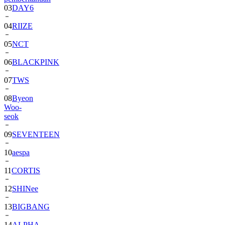
03
DAY6
04
RIIZE
05
NCT
06
BLACKPINK
07
TWS
08
Byeon
Woo-
seok
09
SEVENTEEN
10
aespa
11
CORTIS
12
SHINee
13
BIGBANG
14
ALPHA