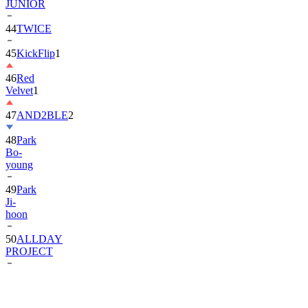
JUNIOR
44
TWICE
45
KickFlip
1
46
Red
Velvet
1
47
AND2BLE
2
48
Park
Bo-
young
49
Park
Ji-
hoon
50
ALLDAY
PROJECT