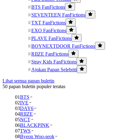
BTS FanFictions
SEVENTEEN FanFictions
TXT FanFictions
EXO FanFictions
PLAVE FanFictions
BOYNEXTDOOR FanFictions
RIIZE FanFictions
Stray Kids FanFictions
Ajukan Papan Selebriti
Lihat semua papan buletin
50 papan buletin populer teratas
01
BTS
02
IVE
03
DAY6
04
RIIZE
05
NCT
06
BLACKPINK
07
TWS
08
Byeon Woo-seok