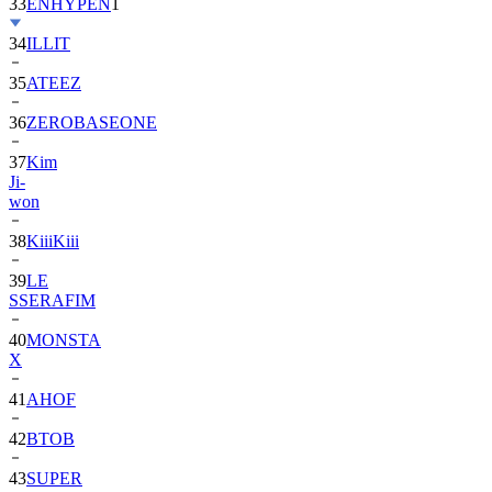
33
ENHYPEN
1
34
ILLIT
35
ATEEZ
36
ZEROBASEONE
37
Kim
Ji-
won
38
KiiiKiii
39
LE
SSERAFIM
40
MONSTA
X
41
AHOF
42
BTOB
43
SUPER