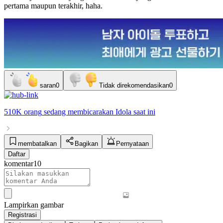
pertama maupun terakhir, haha.
saran
0
Tidak direkomendasikan
0
510K orang
sedang membicarakan
Idola
saat ini
membatalkan
Bagikan
Pernyataan
Daftar
komentar
10
Lampirkan gambar
Registrasi