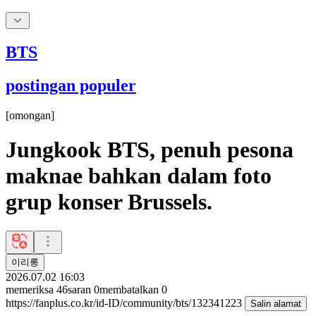
BTS
postingan populer
[
omongan
]
Jungkook BTS, penuh pesona
maknae bahkan dalam foto
grup konser Brussels.
이리롱
2026.07.02 16:03
memeriksa
46
saran
0
membatalkan
0
https://fanplus.co.kr/id-ID/community/bts/132341223
Salin alamat