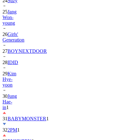
24
Suzy
25
Jang
Won-
young
26
Girls'
Generation
27
BOYNEXTDOOR
28
IDID
29
Kim
Hye-
yoon
30
Jung
Hae-
in
1
31
BABYMONSTER
1
32
2PM
1