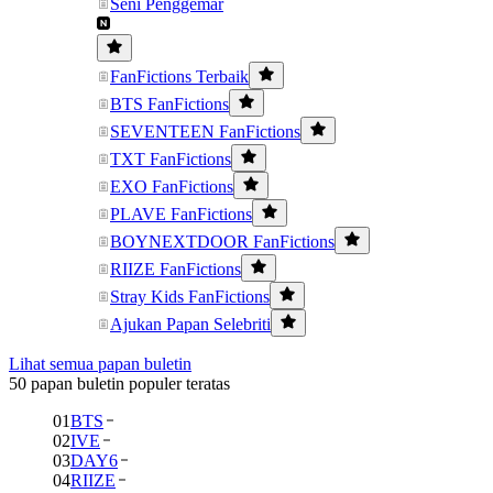
Seni Penggemar
FanFictions Terbaik
BTS FanFictions
SEVENTEEN FanFictions
TXT FanFictions
EXO FanFictions
PLAVE FanFictions
BOYNEXTDOOR FanFictions
RIIZE FanFictions
Stray Kids FanFictions
Ajukan Papan Selebriti
Lihat semua papan buletin
50 papan buletin populer teratas
01
BTS
02
IVE
03
DAY6
04
RIIZE