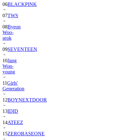
06
BLACKPINK
07
TWS
08
Byeon
Woo-
seok
09
SEVENTEEN
10
Jang
Won-
young
11
Girls'
Generation
12
BOYNEXTDOOR
13
IDID
14
ATEEZ
15
ZEROBASEONE