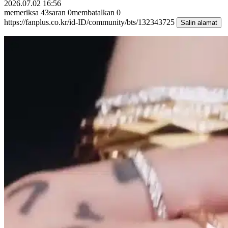
2026.07.02 16:56
memeriksa
43
saran
0
membatalkan
0
https://fanplus.co.kr/id-ID/community/bts/132343725
Salin alamat