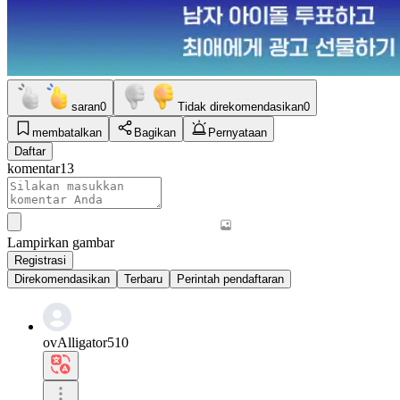
saran
0
Tidak direkomendasikan
0
membatalkan
Bagikan
Pernyataan
Daftar
komentar
13
Lampirkan gambar
Registrasi
Direkomendasikan
Terbaru
Perintah pendaftaran
ovAlligator510