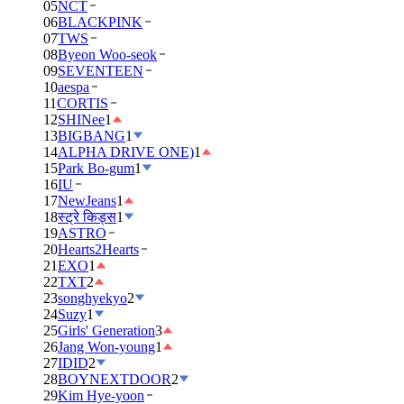
05
NCT
06
BLACKPINK
07
TWS
08
Byeon Woo-seok
09
SEVENTEEN
10
aespa
11
CORTIS
12
SHINee
1
13
BIGBANG
1
14
ALPHA DRIVE ONE)
1
15
Park Bo-gum
1
16
IU
17
NewJeans
1
18
स्ट्रे किड्स
1
19
ASTRO
20
Hearts2Hearts
21
EXO
1
22
TXT
2
23
songhyekyo
2
24
Suzy
1
25
Girls' Generation
3
26
Jang Won-young
1
27
IDID
2
28
BOYNEXTDOOR
2
29
Kim Hye-yoon