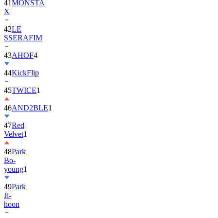
41
MONSTA
X
42
LE
SSERAFIM
43
AHOF
4
44
KickFlip
45
TWICE
1
46
AND2BLE
1
47
Red
Velvet
1
48
Park
Bo-
young
1
49
Park
Ji-
hoon