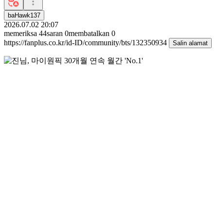
baHawk137
2026.07.02 20:07
memeriksa
44
saran
0
membatalkan
0
https://fanplus.co.kr/id-ID/community/bts/132350934
Salin alamat