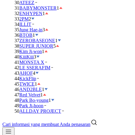
30
ATEEZ
31
BABYMONSTER
1
32
ENHYPEN
1
33
2PM
2
34
ILLIT
35
Jung Hae-in
3
36
BTOB
1
37
ZEROBASEONE
1
38
SUPER JUNIOR
5
39
Kim Ji-won
1
40
KiiiKiii
3
41
MONSTA X
42
LE SSERAFIM
43
AHOF
4
44
KickFlip
45
TWICE
1
46
AND2BLE
1
47
Red Velvet
1
48
Park Bo-young
1
49
Park Ji-hoon
50
ALLDAY PROJECT
Cari informasi yang membuat Anda penasaran