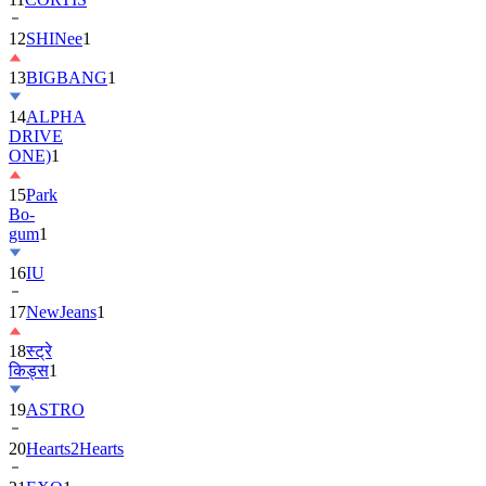
12
SHINee
1
13
BIGBANG
1
14
ALPHA
DRIVE
ONE)
1
15
Park
Bo-
gum
1
16
IU
17
NewJeans
1
18
स्ट्रे
किड्स
1
19
ASTRO
20
Hearts2Hearts