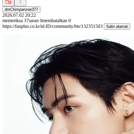
dmChimpanzee377
2026.07.02 20:22
memeriksa
37
saran
0
membatalkan
0
https://fanplus.co.kr/id-ID/community/bts/132351503
Salin alamat