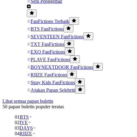
Seni Penggemar
FanFictions Terbaik
BTS FanFictions
SEVENTEEN FanFictions
TXT FanFictions
EXO FanFictions
PLAVE FanFictions
BOYNEXTDOOR FanFictions
RIIZE FanFictions
Stray Kids FanFictions
Ajukan Papan Selebriti
Lihat semua papan buletin
50 papan buletin populer teratas
01
BTS
02
IVE
03
DAY6
04
RIIZE