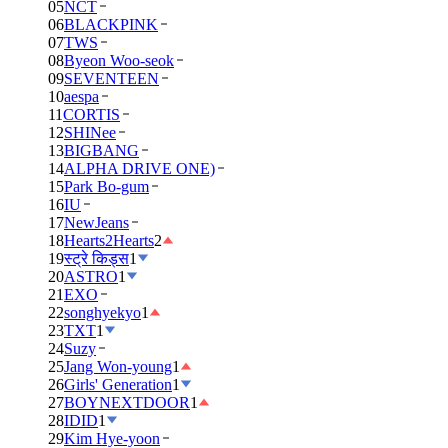
05
NCT
06
BLACKPINK
07
TWS
08
Byeon Woo-seok
09
SEVENTEEN
10
aespa
11
CORTIS
12
SHINee
13
BIGBANG
14
ALPHA DRIVE ONE)
15
Park Bo-gum
16
IU
17
NewJeans
18
Hearts2Hearts
2
19
स्ट्रे किड्स
1
20
ASTRO
1
21
EXO
22
songhyekyo
1
23
TXT
1
24
Suzy
25
Jang Won-young
1
26
Girls' Generation
1
27
BOYNEXTDOOR
1
28
IDID
1
29
Kim Hye-yoon