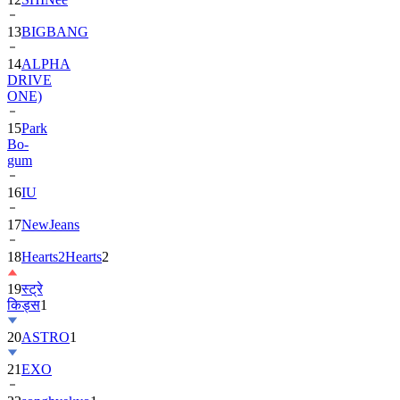
13
BIGBANG
14
ALPHA
DRIVE
ONE)
15
Park
Bo-
gum
16
IU
17
NewJeans
18
Hearts2Hearts
2
19
स्ट्रे
किड्स
1
20
ASTRO
1
21
EXO