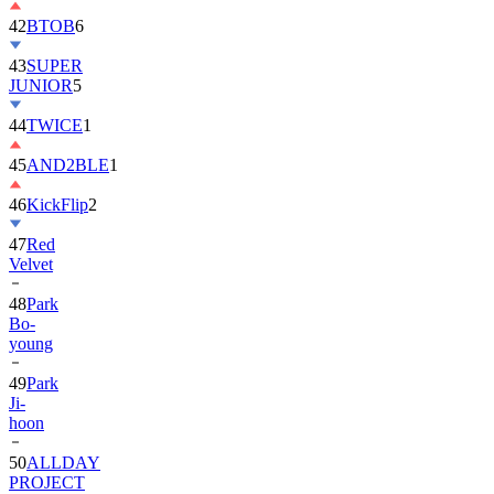
42
BTOB
6
43
SUPER
JUNIOR
5
44
TWICE
1
45
AND2BLE
1
46
KickFlip
2
47
Red
Velvet
48
Park
Bo-
young
49
Park
Ji-
hoon
50
ALLDAY
PROJECT