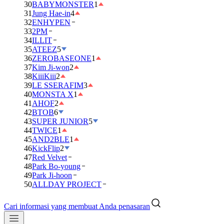
30
BABYMONSTER
1
31
Jung Hae-in
4
32
ENHYPEN
33
2PM
34
ILLIT
35
ATEEZ
5
36
ZEROBASEONE
1
37
Kim Ji-won
2
38
KiiiKiii
2
39
LE SSERAFIM
3
40
MONSTA X
1
41
AHOF
2
42
BTOB
6
43
SUPER JUNIOR
5
44
TWICE
1
45
AND2BLE
1
46
KickFlip
2
47
Red Velvet
48
Park Bo-young
49
Park Ji-hoon
50
ALLDAY PROJECT
Cari informasi yang membuat Anda penasaran