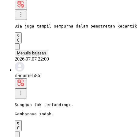
Dia juga tampil sempurna dalam pemotretan kecantik
0
Menulis balasan
2026.07.07 22:00
rlSquirrel586
Sungguh tak tertandingi.

Gambarnya indah.
0