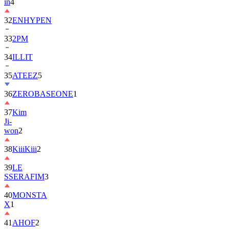
in
4
32
ENHYPEN
33
2PM
34
ILLIT
35
ATEEZ
5
36
ZEROBASEONE
1
37
Kim
Ji-
won
2
38
KiiiKiii
2
39
LE
SSERAFIM
3
40
MONSTA
X
1
41
AHOF
2