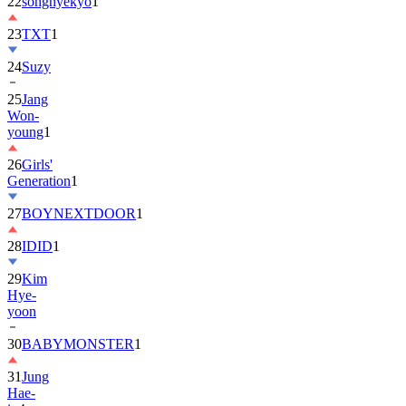
22
songhyekyo
1
23
TXT
1
24
Suzy
25
Jang
Won-
young
1
26
Girls'
Generation
1
27
BOYNEXTDOOR
1
28
IDID
1
29
Kim
Hye-
yoon
30
BABYMONSTER
1
31
Jung
Hae-