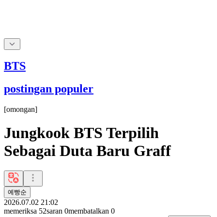
BTS
postingan populer
[
omongan
]
Jungkook BTS Terpilih
Sebagai Duta Baru Graff
예빵순
2026.07.02 21:02
memeriksa
52
saran
0
membatalkan
0