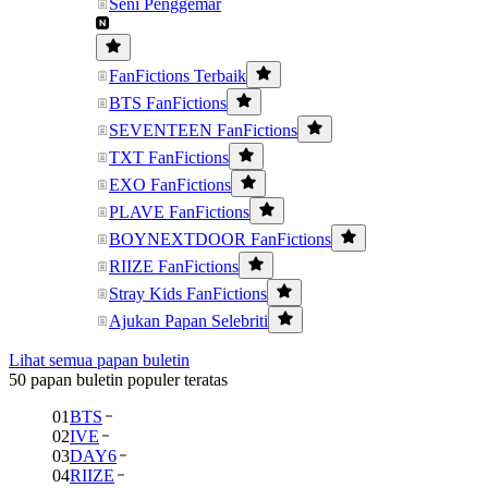
Seni Penggemar
FanFictions Terbaik
BTS FanFictions
SEVENTEEN FanFictions
TXT FanFictions
EXO FanFictions
PLAVE FanFictions
BOYNEXTDOOR FanFictions
RIIZE FanFictions
Stray Kids FanFictions
Ajukan Papan Selebriti
Lihat semua papan buletin
50 papan buletin populer teratas
01
BTS
02
IVE
03
DAY6
04
RIIZE