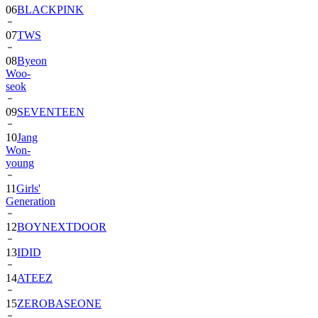
06
BLACKPINK
07
TWS
08
Byeon
Woo-
seok
09
SEVENTEEN
10
Jang
Won-
young
11
Girls'
Generation
12
BOYNEXTDOOR
13
IDID
14
ATEEZ
15
ZEROBASEONE