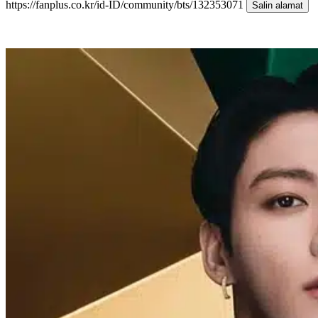
https://fanplus.co.kr/id-ID/community/bts/132353071
Salin alamat