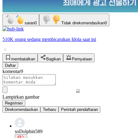
saran
0
Tidak direkomendasikan
0
510K orang
sedang membicarakan
Idola
saat ini
membatalkan
Bagikan
Pernyataan
Daftar
komentar
9
Lampirkan gambar
Registrasi
Direkomendasikan
Terbaru
Perintah pendaftaran
soDolphin589