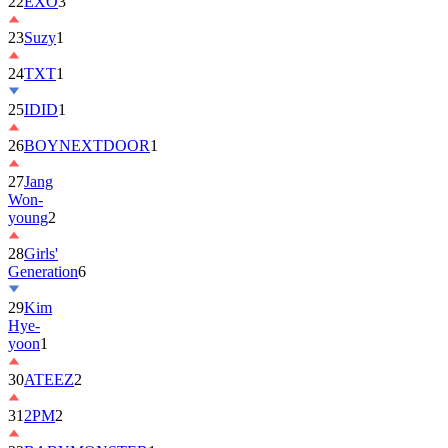
22
EXO
3
23
Suzy
1
24
TXT
1
25
IDID
1
26
BOYNEXTDOOR
1
27
Jang
Won-
young
2
28
Girls'
Generation
6
29
Kim
Hye-
yoon
1
30
ATEEZ
2
31
2PM
2