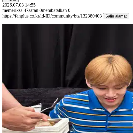
2026.07.03 14:55
memeriksa
47
saran
0
membatalkan
0
https://fanplus.co.kr/id-ID/community/bts/132380403
Salin alamat