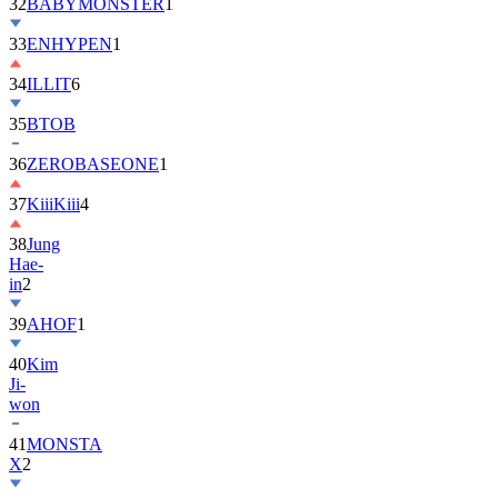
32
BABYMONSTER
1
33
ENHYPEN
1
34
ILLIT
6
35
BTOB
36
ZEROBASEONE
1
37
KiiiKiii
4
38
Jung
Hae-
in
2
39
AHOF
1
40
Kim
Ji-
won
41
MONSTA
X
2