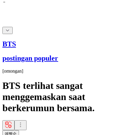
BTS
postingan populer
[
omongan
]
BTS terlihat sangat
menggemaskan saat
berkerumun bersama.
예빵순