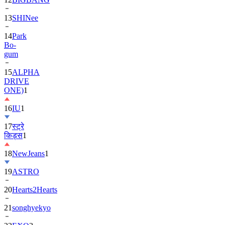
13
SHINee
14
Park
Bo-
gum
15
ALPHA
DRIVE
ONE)
1
16
IU
1
17
स्ट्रे
किड्स
1
18
NewJeans
1
19
ASTRO
20
Hearts2Hearts
21
songhyekyo