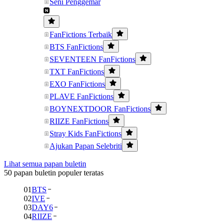
Seni Penggemar
FanFictions Terbaik
BTS FanFictions
SEVENTEEN FanFictions
TXT FanFictions
EXO FanFictions
PLAVE FanFictions
BOYNEXTDOOR FanFictions
RIIZE FanFictions
Stray Kids FanFictions
Ajukan Papan Selebriti
Lihat semua papan buletin
50 papan buletin populer teratas
01
BTS
02
IVE
03
DAY6
04
RIIZE