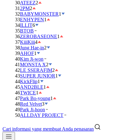
30
ATEEZ
2
31
2PM
2
32
BABYMONSTER
1
33
ENHYPEN
1
34
ILLIT
6
35
BTOB
36
ZEROBASEONE
1
37
KiiiKiii
4
38
Jung Hae-in
2
39
AHOF
1
40
Kim Ji-won
41
MONSTA X
2
42
LE SSERAFIM
2
43
SUPER JUNIOR
1
44
KickFlip
1
45
AND2BLE
1
46
TWICE
1
47
Park Bo-young
1
48
Red Velvet
3
49
Park Ji-hoon
50
ALLDAY PROJECT
Cari informasi yang membuat Anda penasaran