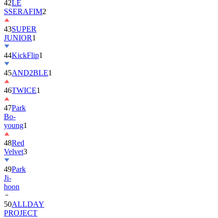
42
LE
SSERAFIM
2
43
SUPER
JUNIOR
1
44
KickFlip
1
45
AND2BLE
1
46
TWICE
1
47
Park
Bo-
young
1
48
Red
Velvet
3
49
Park
Ji-
hoon
50
ALLDAY
PROJECT