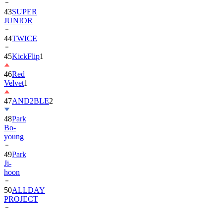
JUNIOR
44
TWICE
45
KickFlip
1
46
Red
Velvet
1
47
AND2BLE
2
48
Park
Bo-
young
49
Park
Ji-
hoon
50
ALLDAY
PROJECT