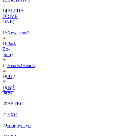
DRIVE
ONE)
15
NewJeans
2
16
Park
Bo-
gum
1
17
Hearts2Hearts
1
18
IU
2
19
स्ट्रे
किड्स
20
ASTRO
21
EXO
22
songhyekyo
23
TXT