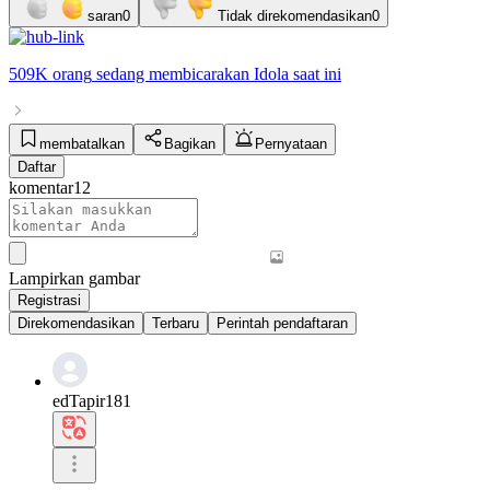
saran
0
Tidak direkomendasikan
0
509K orang
sedang membicarakan
Idola
saat ini
membatalkan
Bagikan
Pernyataan
Daftar
komentar
12
Lampirkan gambar
Registrasi
Direkomendasikan
Terbaru
Perintah pendaftaran
edTapir181