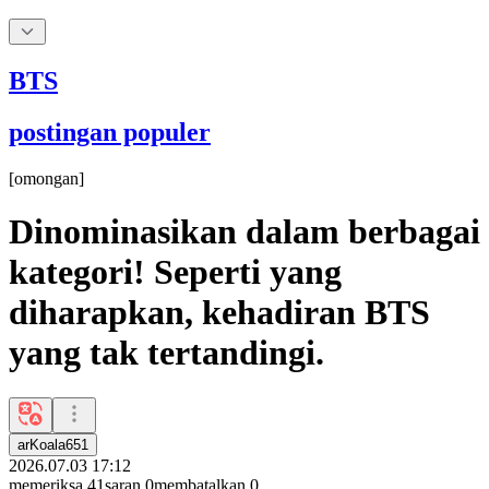
BTS
postingan populer
[
omongan
]
Dinominasikan dalam berbagai
kategori! Seperti yang
diharapkan, kehadiran BTS
yang tak tertandingi.
arKoala651
2026.07.03 17:12
memeriksa
41
saran
0
membatalkan
0