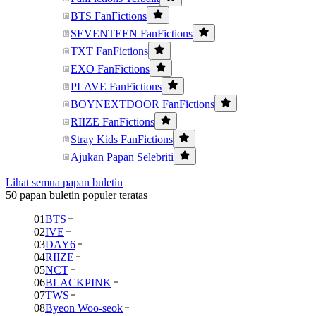
BTS FanFictions
SEVENTEEN FanFictions
TXT FanFictions
EXO FanFictions
PLAVE FanFictions
BOYNEXTDOOR FanFictions
RIIZE FanFictions
Stray Kids FanFictions
Ajukan Papan Selebriti
Lihat semua papan buletin
50 papan buletin populer teratas
01
BTS
02
IVE
03
DAY6
04
RIIZE
05
NCT
06
BLACKPINK
07
TWS
08
Byeon Woo-seok