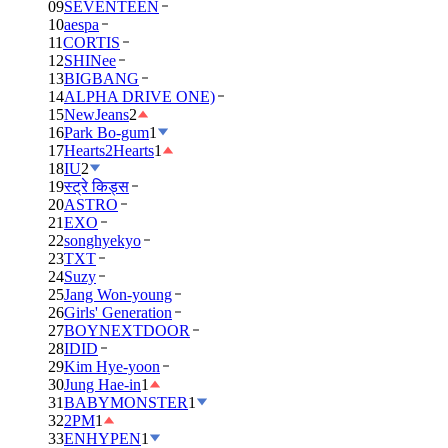
09
SEVENTEEN
10
aespa
11
CORTIS
12
SHINee
13
BIGBANG
14
ALPHA DRIVE ONE)
15
NewJeans
2
16
Park Bo-gum
1
17
Hearts2Hearts
1
18
IU
2
19
स्ट्रे किड्स
20
ASTRO
21
EXO
22
songhyekyo
23
TXT
24
Suzy
25
Jang Won-young
26
Girls' Generation
27
BOYNEXTDOOR
28
IDID
29
Kim Hye-yoon
30
Jung Hae-in
1
31
BABYMONSTER
1
32
2PM
1
33
ENHYPEN
1