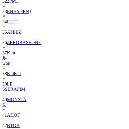
33
ENHYPEN
1
34
ILLIT
35
ATEEZ
36
ZEROBASEONE
37
Kim
Ji-
won
38
KiiiKiii
39
LE
SSERAFIM
40
MONSTA
X
41
AHOF
42
BTOB
43
SUPER