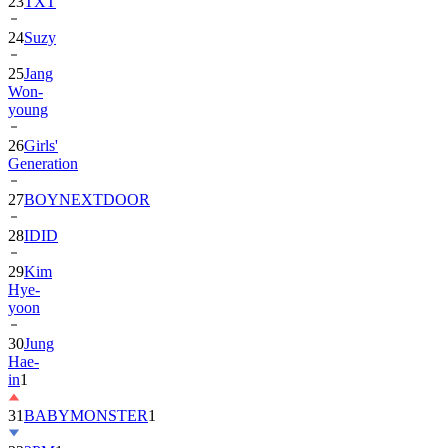
24
Suzy
25
Jang
Won-
young
26
Girls'
Generation
27
BOYNEXTDOOR
28
IDID
29
Kim
Hye-
yoon
30
Jung
Hae-
in
1
31
BABYMONSTER
1
32
2PM
1