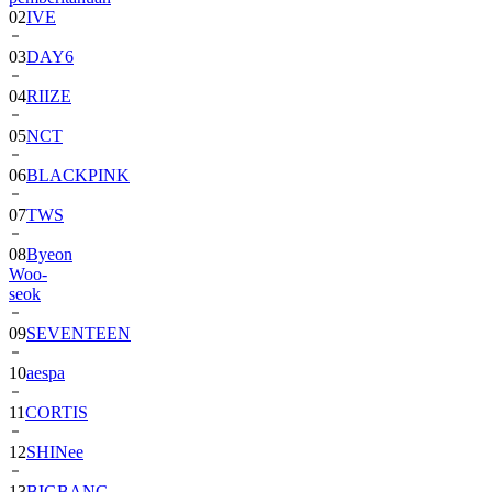
03
DAY6
04
RIIZE
05
NCT
06
BLACKPINK
07
TWS
08
Byeon
Woo-
seok
09
SEVENTEEN
10
aespa
11
CORTIS
12
SHINee
13
BIGBANG
14
ALPHA