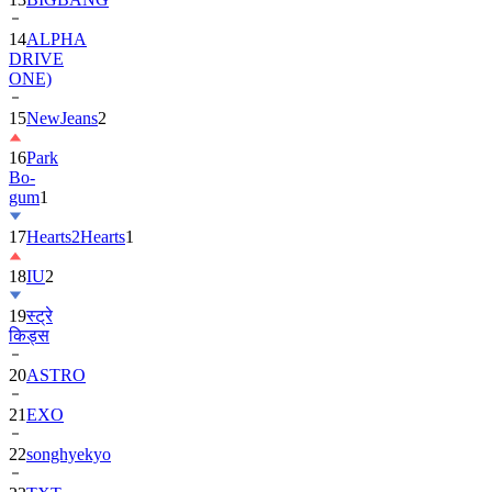
DRIVE
ONE)
15
NewJeans
2
16
Park
Bo-
gum
1
17
Hearts2Hearts
1
18
IU
2
19
स्ट्रे
किड्स
20
ASTRO
21
EXO
22
songhyekyo
23
TXT