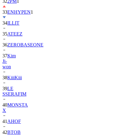
33
ENHYPEN
1
34
ILLIT
35
ATEEZ
36
ZEROBASEONE
37
Kim
Ji-
won
38
KiiiKiii
39
LE
SSERAFIM
40
MONSTA
X
41
AHOF
42
BTOB
43
SUPER