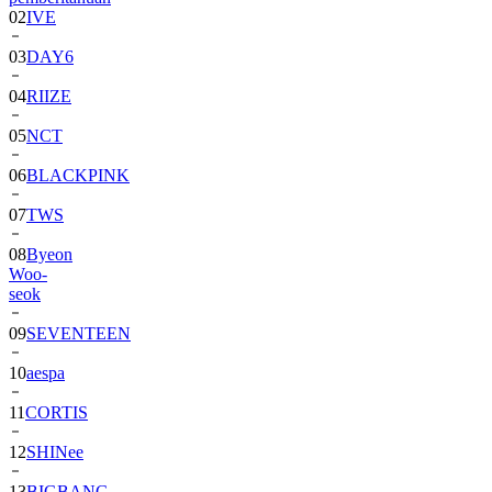
03
DAY6
04
RIIZE
05
NCT
06
BLACKPINK
07
TWS
08
Byeon
Woo-
seok
09
SEVENTEEN
10
aespa
11
CORTIS
12
SHINee
13
BIGBANG
14
ALPHA