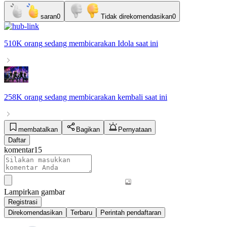
saran
0
Tidak direkomendasikan
0
510K orang
sedang membicarakan
Idola
saat ini
258K orang
sedang membicarakan
kembali
saat ini
membatalkan
Bagikan
Pernyataan
Daftar
komentar
15
Lampirkan gambar
Registrasi
Direkomendasikan
Terbaru
Perintah pendaftaran