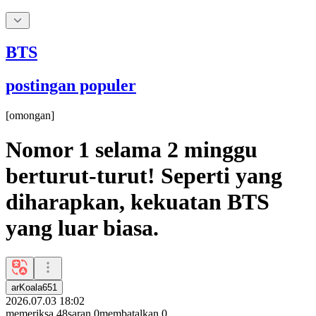
BTS
postingan populer
[
omongan
]
Nomor 1 selama 2 minggu
berturut-turut! Seperti yang
diharapkan, kekuatan BTS
yang luar biasa.
arKoala651
2026.07.03 18:02
memeriksa
48
saran
0
membatalkan
0