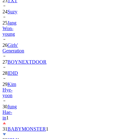
24
Suzy
25
Jang
Won-
young
26
Girls'
Generation
27
BOYNEXTDOOR
28
IDID
29
Kim
Hye-
yoon
30
Jung
Hae-
in
1
31
BABYMONSTER
1
32
2PM
1