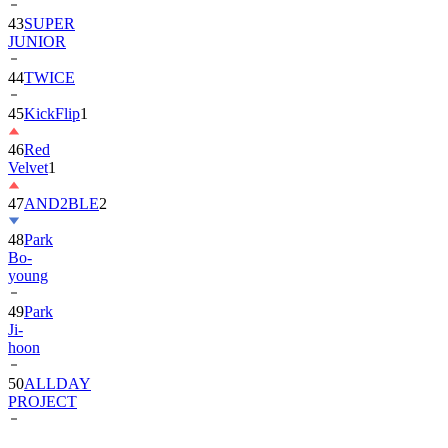
JUNIOR
44
TWICE
45
KickFlip
1
46
Red
Velvet
1
47
AND2BLE
2
48
Park
Bo-
young
49
Park
Ji-
hoon
50
ALLDAY
PROJECT