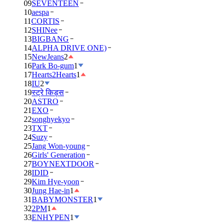
09
SEVENTEEN
10
aespa
11
CORTIS
12
SHINee
13
BIGBANG
14
ALPHA DRIVE ONE)
15
NewJeans
2
16
Park Bo-gum
1
17
Hearts2Hearts
1
18
IU
2
19
स्ट्रे किड्स
20
ASTRO
21
EXO
22
songhyekyo
23
TXT
24
Suzy
25
Jang Won-young
26
Girls' Generation
27
BOYNEXTDOOR
28
IDID
29
Kim Hye-yoon
30
Jung Hae-in
1
31
BABYMONSTER
1
32
2PM
1
33
ENHYPEN
1