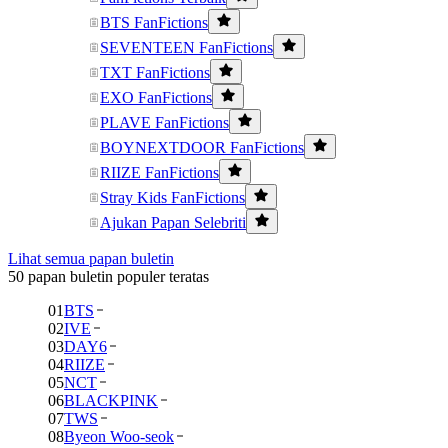
BTS FanFictions
SEVENTEEN FanFictions
TXT FanFictions
EXO FanFictions
PLAVE FanFictions
BOYNEXTDOOR FanFictions
RIIZE FanFictions
Stray Kids FanFictions
Ajukan Papan Selebriti
Lihat semua papan buletin
50 papan buletin populer teratas
01
BTS
02
IVE
03
DAY6
04
RIIZE
05
NCT
06
BLACKPINK
07
TWS
08
Byeon Woo-seok