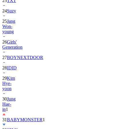
23
TXT
24
Suzy
25
Jang
Won-
young
26
Girls'
Generation
27
BOYNEXTDOOR
28
IDID
29
Kim
Hye-
yoon
30
Jung
Hae-
in
1
31
BABYMONSTER
1