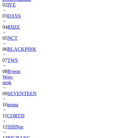
02
IVE
03
DAY6
04
RIIZE
05
NCT
06
BLACKPINK
07
TWS
08
Byeon
Woo-
seok
09
SEVENTEEN
10
aespa
11
CORTIS
12
SHINee
13
BIGBANG