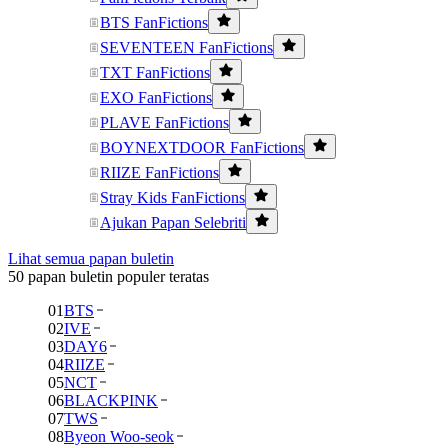
BTS FanFictions
SEVENTEEN FanFictions
TXT FanFictions
EXO FanFictions
PLAVE FanFictions
BOYNEXTDOOR FanFictions
RIIZE FanFictions
Stray Kids FanFictions
Ajukan Papan Selebriti
Lihat semua papan buletin
50 papan buletin populer teratas
01
BTS
02
IVE
03
DAY6
04
RIIZE
05
NCT
06
BLACKPINK
07
TWS
08
Byeon Woo-seok