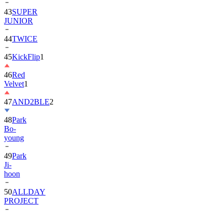
43
SUPER
JUNIOR
44
TWICE
45
KickFlip
1
46
Red
Velvet
1
47
AND2BLE
2
48
Park
Bo-
young
49
Park
Ji-
hoon
50
ALLDAY
PROJECT