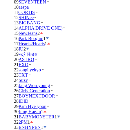
09
SEVENTEEN
10
aespa
11
CORTIS
12
SHINee
13
BIGBANG
14
ALPHA DRIVE ONE)
15
NewJeans
2
16
Park Bo-gum
1
17
Hearts2Hearts
1
18
IU
2
19
स्ट्रे किड्स
20
ASTRO
21
EXO
22
songhyekyo
23
TXT
24
Suzy
25
Jang Won-young
26
Girls' Generation
27
BOYNEXTDOOR
28
IDID
29
Kim Hye-yoon
30
Jung Hae-in
1
31
BABYMONSTER
1
32
2PM
1
33
ENHYPEN
1