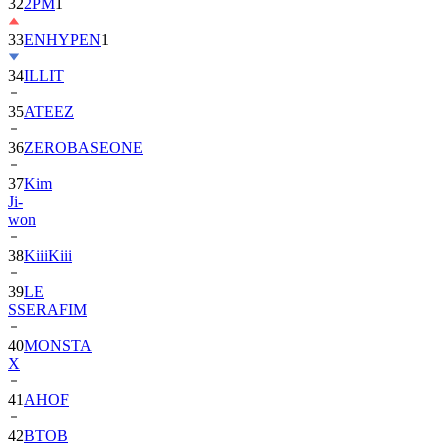
32
2PM
1
33
ENHYPEN
1
34
ILLIT
35
ATEEZ
36
ZEROBASEONE
37
Kim
Ji-
won
38
KiiiKiii
39
LE
SSERAFIM
40
MONSTA
X
41
AHOF
42
BTOB