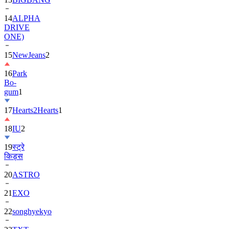
14
ALPHA
DRIVE
ONE)
15
NewJeans
2
16
Park
Bo-
gum
1
17
Hearts2Hearts
1
18
IU
2
19
स्ट्रे
किड्स
20
ASTRO
21
EXO
22
songhyekyo