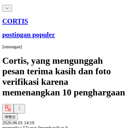
CORTIS
postingan populer
[
omongan
]
Cortis, yang mengunggah
pesan terima kasih dan foto
verifikasi karena
memenangkan 10 penghargaan
예빵순
2026.06.01 14:10
memeriksa
57
saran
0
membatalkan
0