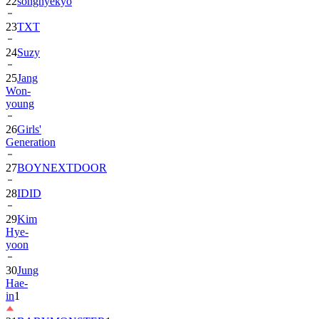
23
TXT
24
Suzy
25
Jang
Won-
young
26
Girls'
Generation
27
BOYNEXTDOOR
28
IDID
29
Kim
Hye-
yoon
30
Jung
Hae-
in
1
31
BABYMONSTER
1