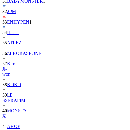
32
2PM
1
33
ENHYPEN
1
34
ILLIT
35
ATEEZ
36
ZEROBASEONE
37
Kim
Ji-
won
38
KiiiKiii
39
LE
SSERAFIM
40
MONSTA
X
41
AHOF
42
BTOB