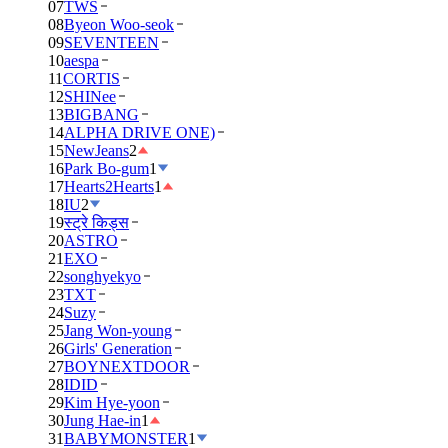
07
TWS
08
Byeon Woo-seok
09
SEVENTEEN
10
aespa
11
CORTIS
12
SHINee
13
BIGBANG
14
ALPHA DRIVE ONE)
15
NewJeans
2
16
Park Bo-gum
1
17
Hearts2Hearts
1
18
IU
2
19
स्ट्रे किड्स
20
ASTRO
21
EXO
22
songhyekyo
23
TXT
24
Suzy
25
Jang Won-young
26
Girls' Generation
27
BOYNEXTDOOR
28
IDID
29
Kim Hye-yoon
30
Jung Hae-in
1
31
BABYMONSTER
1