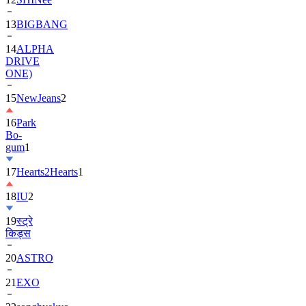
14
ALPHA
DRIVE
ONE)
15
NewJeans
2
16
Park
Bo-
gum
1
17
Hearts2Hearts
1
18
IU
2
19
स्ट्रे
किड्स
20
ASTRO
21
EXO
22
songhyekyo