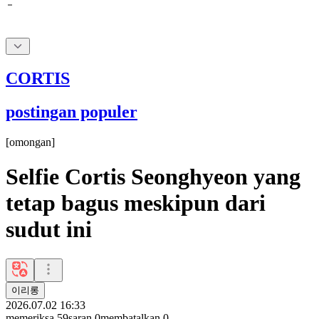
CORTIS
postingan populer
[
omongan
]
Selfie Cortis Seonghyeon yang
tetap bagus meskipun dari
sudut ini
이리롱
2026.07.02 16:33
memeriksa
59
saran
0
membatalkan
0