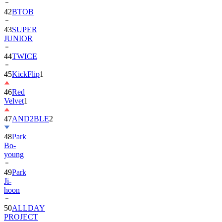
43
SUPER
JUNIOR
44
TWICE
45
KickFlip
1
46
Red
Velvet
1
47
AND2BLE
2
48
Park
Bo-
young
49
Park
Ji-
hoon
50
ALLDAY
PROJECT