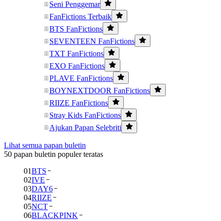
Seni Penggemar
FanFictions Terbaik
BTS FanFictions
SEVENTEEN FanFictions
TXT FanFictions
EXO FanFictions
PLAVE FanFictions
BOYNEXTDOOR FanFictions
RIIZE FanFictions
Stray Kids FanFictions
Ajukan Papan Selebriti
Lihat semua papan buletin
50 papan buletin populer teratas
01
BTS
02
IVE
03
DAY6
04
RIIZE
05
NCT
06
BLACKPINK