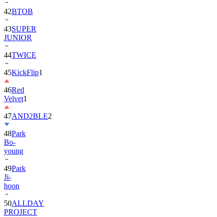
43
SUPER
JUNIOR
44
TWICE
45
KickFlip
1
46
Red
Velvet
1
47
AND2BLE
2
48
Park
Bo-
young
49
Park
Ji-
hoon
50
ALLDAY
PROJECT