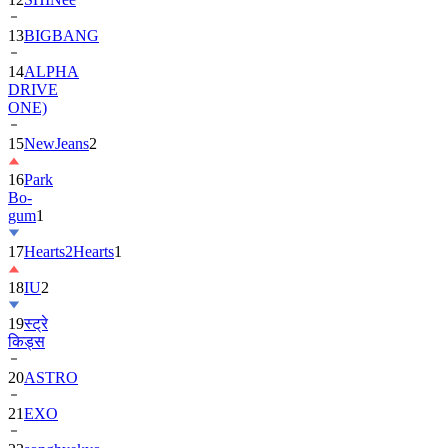
14
ALPHA
DRIVE
ONE)
15
NewJeans
2
16
Park
Bo-
gum
1
17
Hearts2Hearts
1
18
IU
2
19
स्ट्रे
किड्स
20
ASTRO
21
EXO
22
songhyekyo