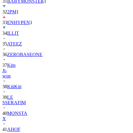
32
2PM
1
33
ENHYPEN
1
34
ILLIT
35
ATEEZ
36
ZEROBASEONE
37
Kim
Ji-
won
38
KiiiKiii
39
LE
SSERAFIM
40
MONSTA
X
41
AHOF
42
BTOB