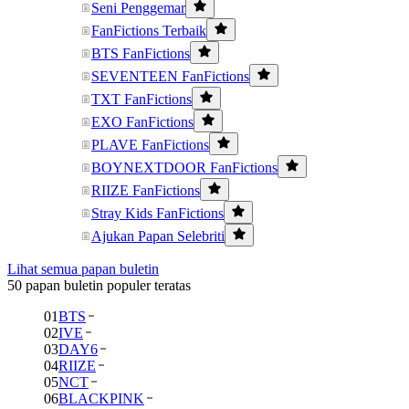
Seni Penggemar
FanFictions Terbaik
BTS FanFictions
SEVENTEEN FanFictions
TXT FanFictions
EXO FanFictions
PLAVE FanFictions
BOYNEXTDOOR FanFictions
RIIZE FanFictions
Stray Kids FanFictions
Ajukan Papan Selebriti
Lihat semua papan buletin
50 papan buletin populer teratas
01
BTS
02
IVE
03
DAY6
04
RIIZE
05
NCT
06
BLACKPINK