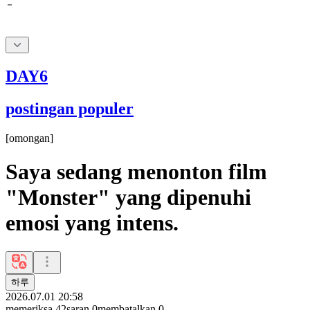
DAY6
postingan populer
[
omongan
]
Saya sedang menonton film
"Monster" yang dipenuhi
emosi yang intens.
하루
2026.07.01 20:58
memeriksa
42
saran
0
membatalkan
0