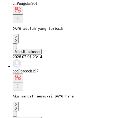
chPangolin901
DAY6 adalah yang terbaik
0
Menulis balasan
2026.07.01 23:14
acePeacock197
Aku sangat menyukai DAY6 haha
0