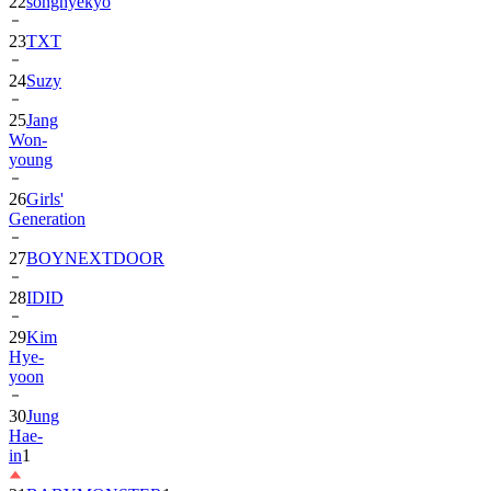
23
TXT
24
Suzy
25
Jang
Won-
young
26
Girls'
Generation
27
BOYNEXTDOOR
28
IDID
29
Kim
Hye-
yoon
30
Jung
Hae-
in
1
31
BABYMONSTER
1