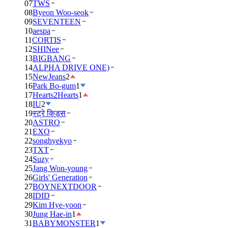
07
TWS
08
Byeon Woo-seok
09
SEVENTEEN
10
aespa
11
CORTIS
12
SHINee
13
BIGBANG
14
ALPHA DRIVE ONE)
15
NewJeans
2
16
Park Bo-gum
1
17
Hearts2Hearts
1
18
IU
2
19
स्ट्रे किड्स
20
ASTRO
21
EXO
22
songhyekyo
23
TXT
24
Suzy
25
Jang Won-young
26
Girls' Generation
27
BOYNEXTDOOR
28
IDID
29
Kim Hye-yoon
30
Jung Hae-in
1
31
BABYMONSTER
1