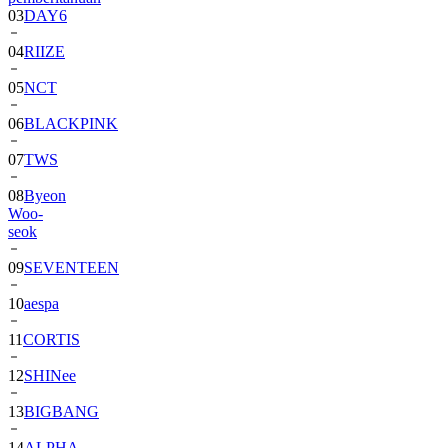
03
DAY6
04
RIIZE
05
NCT
06
BLACKPINK
07
TWS
08
Byeon
Woo-
seok
09
SEVENTEEN
10
aespa
11
CORTIS
12
SHINee
13
BIGBANG
14
ALPHA