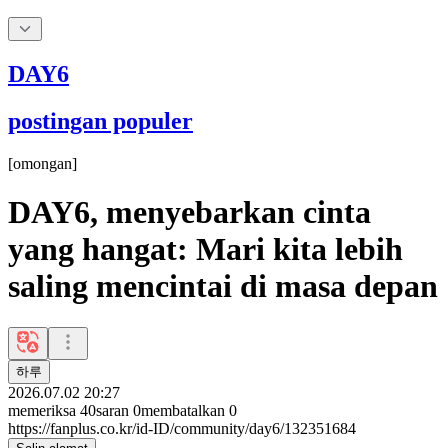
DAY6
postingan populer
[
omongan
]
DAY6, menyebarkan cinta
yang hangat: Mari kita lebih
saling mencintai di masa depan
하루
2026.07.02 20:27
memeriksa
40
saran
0
membatalkan
0
https://fanplus.co.kr/id-ID/community/day6/132351684