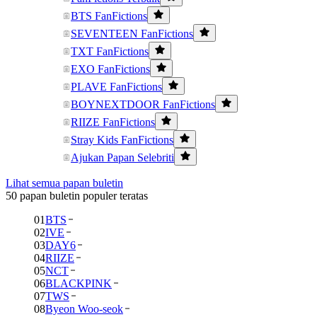
BTS FanFictions
SEVENTEEN FanFictions
TXT FanFictions
EXO FanFictions
PLAVE FanFictions
BOYNEXTDOOR FanFictions
RIIZE FanFictions
Stray Kids FanFictions
Ajukan Papan Selebriti
Lihat semua papan buletin
50 papan buletin populer teratas
01
BTS
02
IVE
03
DAY6
04
RIIZE
05
NCT
06
BLACKPINK
07
TWS
08
Byeon Woo-seok