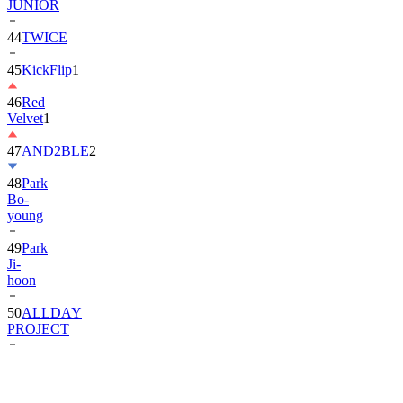
JUNIOR
44
TWICE
45
KickFlip
1
46
Red
Velvet
1
47
AND2BLE
2
48
Park
Bo-
young
49
Park
Ji-
hoon
50
ALLDAY
PROJECT