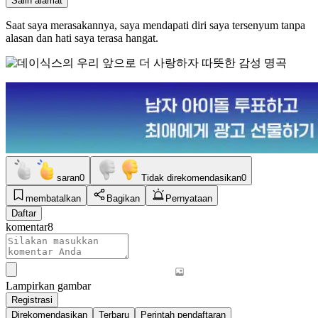
Salin alamat
Saat saya merasakannya, saya mendapati diri saya tersenyum tanpa
alasan dan hati saya terasa hangat.
saran
0
Tidak direkomendasikan
0
membatalkan
Bagikan
Pernyataan
Daftar
komentar
8
Lampirkan gambar
Registrasi
Direkomendasikan
Terbaru
Perintah pendaftaran