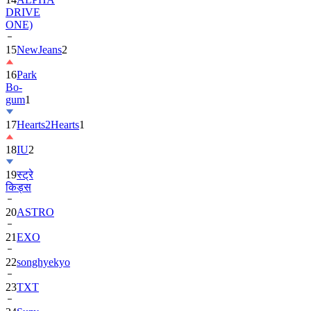
DRIVE
ONE)
15
NewJeans
2
16
Park
Bo-
gum
1
17
Hearts2Hearts
1
18
IU
2
19
स्ट्रे
किड्स
20
ASTRO
21
EXO
22
songhyekyo
23
TXT