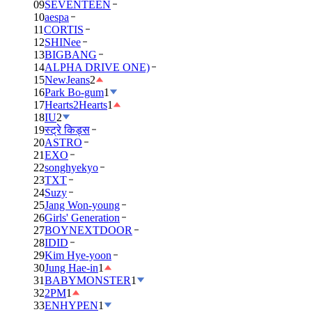
09
SEVENTEEN
10
aespa
11
CORTIS
12
SHINee
13
BIGBANG
14
ALPHA DRIVE ONE)
15
NewJeans
2
16
Park Bo-gum
1
17
Hearts2Hearts
1
18
IU
2
19
स्ट्रे किड्स
20
ASTRO
21
EXO
22
songhyekyo
23
TXT
24
Suzy
25
Jang Won-young
26
Girls' Generation
27
BOYNEXTDOOR
28
IDID
29
Kim Hye-yoon
30
Jung Hae-in
1
31
BABYMONSTER
1
32
2PM
1
33
ENHYPEN
1