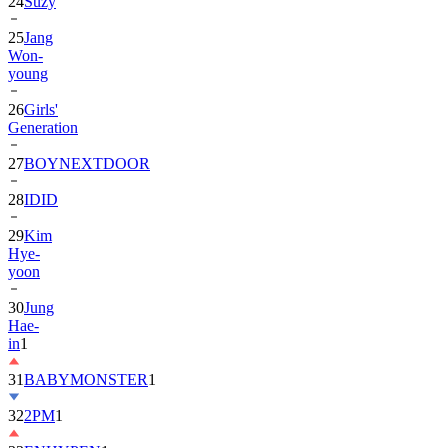
24
Suzy
25
Jang
Won-
young
26
Girls'
Generation
27
BOYNEXTDOOR
28
IDID
29
Kim
Hye-
yoon
30
Jung
Hae-
in
1
31
BABYMONSTER
1
32
2PM
1