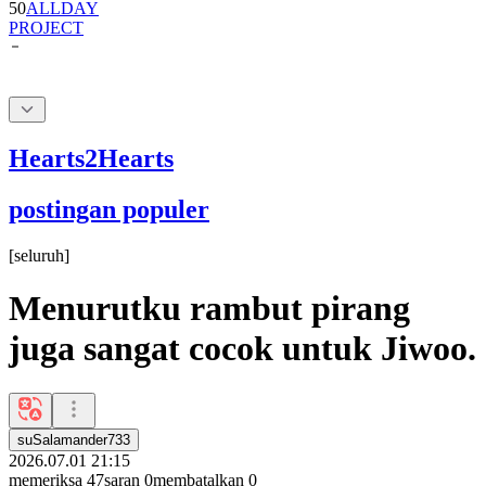
Hearts2Hearts
postingan populer
[
seluruh
]
Menurutku rambut pirang
juga sangat cocok untuk Jiwoo.
suSalamander733
2026.07.01 21:15
memeriksa
47
saran
0
membatalkan
0