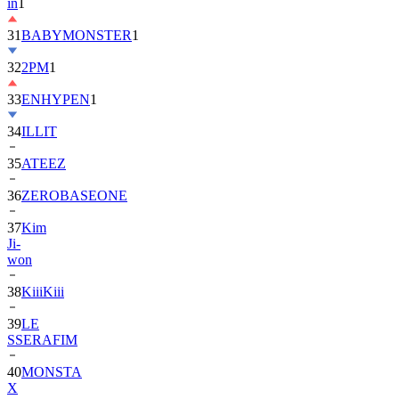
31
BABYMONSTER
1
32
2PM
1
33
ENHYPEN
1
34
ILLIT
35
ATEEZ
36
ZEROBASEONE
37
Kim
Ji-
won
38
KiiiKiii
39
LE
SSERAFIM
40
MONSTA
X
41
AHOF