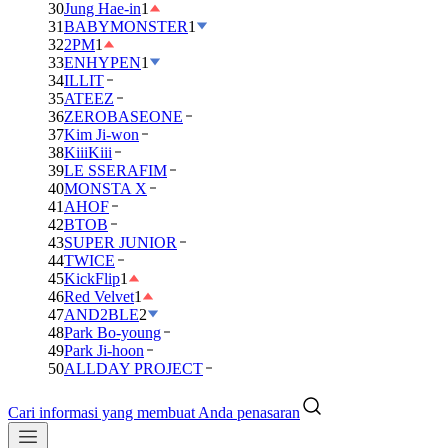
30
Jung Hae-in
1
31
BABYMONSTER
1
32
2PM
1
33
ENHYPEN
1
34
ILLIT
35
ATEEZ
36
ZEROBASEONE
37
Kim Ji-won
38
KiiiKiii
39
LE SSERAFIM
40
MONSTA X
41
AHOF
42
BTOB
43
SUPER JUNIOR
44
TWICE
45
KickFlip
1
46
Red Velvet
1
47
AND2BLE
2
48
Park Bo-young
49
Park Ji-hoon
50
ALLDAY PROJECT
Cari informasi yang membuat Anda penasaran