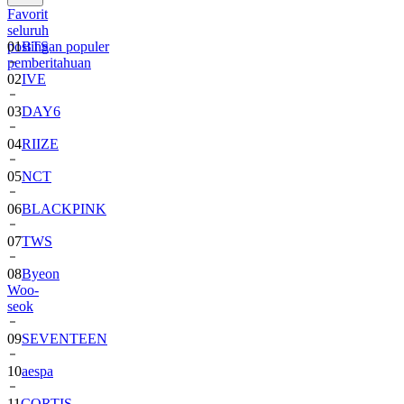
Favorit
01
BTS
seluruh
postingan populer
02
IVE
pemberitahuan
03
DAY6
04
RIIZE
05
NCT
06
BLACKPINK
07
TWS
08
Byeon
Woo-
seok
09
SEVENTEEN
10
aespa
11
CORTIS
12
SHINee