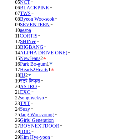
05
NCT
06
BLACKPINK
07
TWS
08
Byeon Woo-seok
09
SEVENTEEN
10
aespa
11
CORTIS
12
SHINee
13
BIGBANG
14
ALPHA DRIVE ONE)
15
NewJeans
2
16
Park Bo-gum
1
17
Hearts2Hearts
1
18
IU
2
19
स्ट्रे किड्स
20
ASTRO
21
EXO
22
songhyekyo
23
TXT
24
Suzy
25
Jang Won-young
26
Girls' Generation
27
BOYNEXTDOOR
28
IDID
29
Kim Hye-yoon