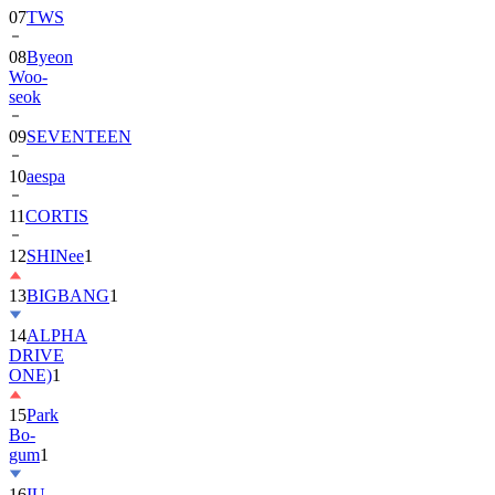
08
Byeon
Woo-
seok
09
SEVENTEEN
10
aespa
11
CORTIS
12
SHINee
1
13
BIGBANG
1
14
ALPHA
DRIVE
ONE)
1
15
Park
Bo-
gum
1
16
IU
17
NewJeans
1