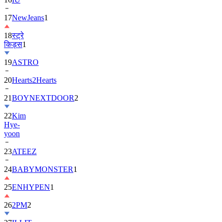
18
स्ट्रे
किड्स
1
19
ASTRO
20
Hearts2Hearts
21
BOYNEXTDOOR
2
22
Kim
Hye-
yoon
23
ATEEZ
24
BABYMONSTER
1
25
ENHYPEN
1
26
2PM
2
27
ILLIT