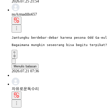
2026.07.25 21:54
nuArmadillo657
Jantungku berdebar-debar karena pesona Odd Ga-eul

Bagaimana mungkin seseorang bisa begitu terpikat?
0
Menulis balasan
2026.07.21 07:36
자유로운독수리