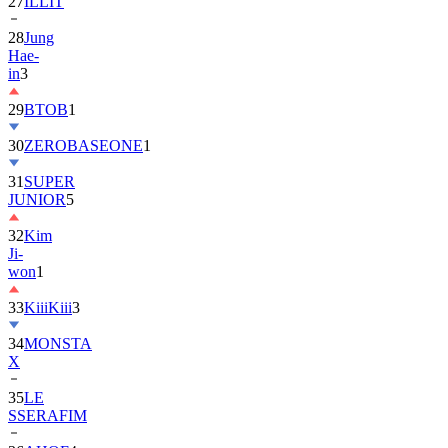
28
Jung
Hae-
in
3
29
BTOB
1
30
ZEROBASEONE
1
31
SUPER
JUNIOR
5
32
Kim
Ji-
won
1
33
KiiiKiii
3
34
MONSTA
X
35
LE
SSERAFIM
36
AHOF
4