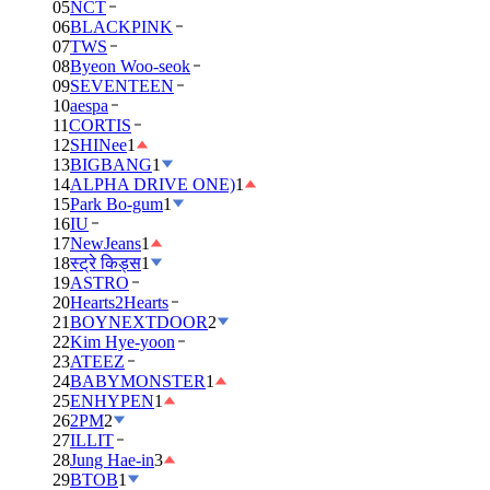
05
NCT
06
BLACKPINK
07
TWS
08
Byeon Woo-seok
09
SEVENTEEN
10
aespa
11
CORTIS
12
SHINee
1
13
BIGBANG
1
14
ALPHA DRIVE ONE)
1
15
Park Bo-gum
1
16
IU
17
NewJeans
1
18
स्ट्रे किड्स
1
19
ASTRO
20
Hearts2Hearts
21
BOYNEXTDOOR
2
22
Kim Hye-yoon
23
ATEEZ
24
BABYMONSTER
1
25
ENHYPEN
1
26
2PM
2
27
ILLIT
28
Jung Hae-in
3
29
BTOB
1