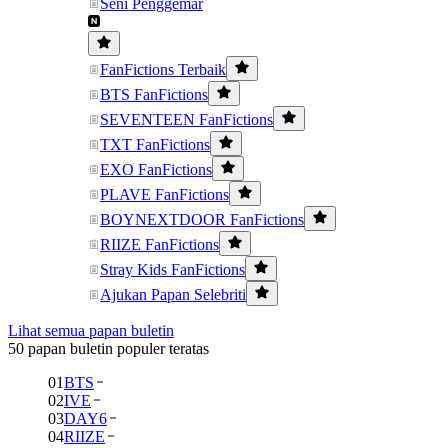
Seni Penggemar
FanFictions Terbaik
BTS FanFictions
SEVENTEEN FanFictions
TXT FanFictions
EXO FanFictions
PLAVE FanFictions
BOYNEXTDOOR FanFictions
RIIZE FanFictions
Stray Kids FanFictions
Ajukan Papan Selebriti
Lihat semua papan buletin
50 papan buletin populer teratas
01
BTS
02
IVE
03
DAY6
04
RIIZE