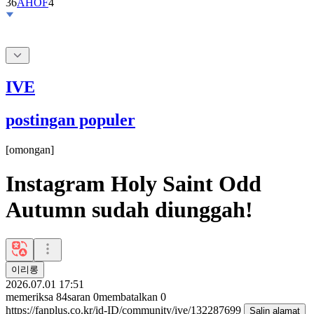
IVE
postingan populer
[
omongan
]
Instagram Holy Saint Odd
Autumn sudah diunggah!
이리롱
2026.07.01 17:51
memeriksa
84
saran
0
membatalkan
0
https://fanplus.co.kr/id-ID/community/ive/132287699
Salin alamat