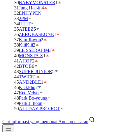
30
BABYMONSTER
1
31
Jung Hae-in
4
32
ENHYPEN
33
2PM
34
ILLIT
35
ATEEZ
5
36
ZEROBASEONE
1
37
Kim Ji-won
2
38
KiiiKiii
2
39
LE SSERAFIM
3
40
MONSTA X
1
41
AHOF
2
42
BTOB
6
43
SUPER JUNIOR
5
44
TWICE
1
45
AND2BLE
1
46
KickFlip
2
47
Red Velvet
48
Park Bo-young
49
Park Ji-hoon
50
ALLDAY PROJECT
Cari informasi yang membuat Anda penasaran