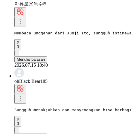
자유로운독수리
Membaca unggahan dari Junji Ito, sungguh istimewa.
0
Menulis balasan
2026.07.15 18:40
ohBlack Bear185
Sungguh menakjubkan dan menyenangkan bisa berbagi 
0