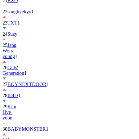
22
songhyekyo
1
23
TXT
1
24
Suzy
25
Jang
Won-
young
1
26
Girls'
Generation
1
27
BOYNEXTDOOR
1
28
IDID
1
29
Kim
Hye-
yoon
30
BABYMONSTER
1
31
Jung
Hae-