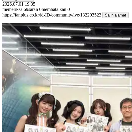
2026.07.01 19:35
memeriksa
69
saran
0
membatalkan
0
https://fanplus.co.kr/id-ID/community/ive/132293523
Salin alamat