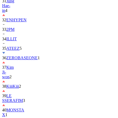
in
4
32
ENHYPEN
33
2PM
34
ILLIT
35
ATEEZ
5
36
ZEROBASEONE
1
37
Kim
Ji-
won
2
38
KiiiKiii
2
39
LE
SSERAFIM
3
40
MONSTA
X
1
41
AHOF
2