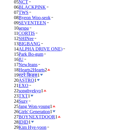
05
NCT
06
BLACKPINK
07
TWS
08
Byeon Woo-seok
09
SEVENTEEN
10
aespa
11
CORTIS
12
SHINee
13
BIGBANG
14
ALPHA DRIVE ONE)
15
Park Bo-gum
16
IU
17
NewJeans
18
Hearts2Hearts
2
19
स्ट्रे किड्स
1
20
ASTRO
1
21
EXO
22
songhyekyo
1
23
TXT
1
24
Suzy
25
Jang Won-young
1
26
Girls' Generation
1
27
BOYNEXTDOOR
1
28
IDID
1
29
Kim Hye-yoon