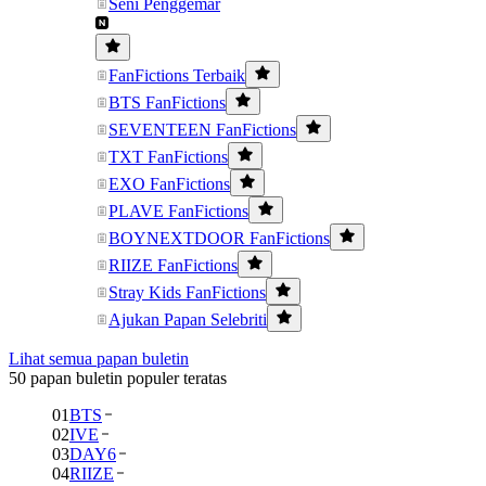
Seni Penggemar
FanFictions Terbaik
BTS FanFictions
SEVENTEEN FanFictions
TXT FanFictions
EXO FanFictions
PLAVE FanFictions
BOYNEXTDOOR FanFictions
RIIZE FanFictions
Stray Kids FanFictions
Ajukan Papan Selebriti
Lihat semua papan buletin
50 papan buletin populer teratas
01
BTS
02
IVE
03
DAY6
04
RIIZE