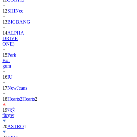
13
BIGBANG
14
ALPHA
DRIVE
ONE)
15
Park
Bo-
gum
16
IU
17
NewJeans
18
Hearts2Hearts
2
19
स्ट्रे
किड्स
1
20
ASTRO
1
21
EXO