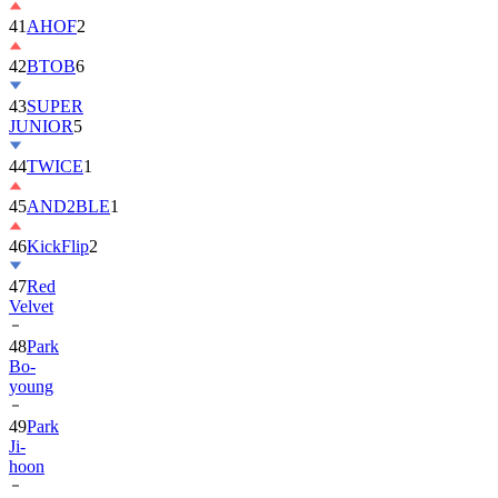
42
BTOB
6
43
SUPER
JUNIOR
5
44
TWICE
1
45
AND2BLE
1
46
KickFlip
2
47
Red
Velvet
48
Park
Bo-
young
49
Park
Ji-
hoon
50
ALLDAY
PROJECT