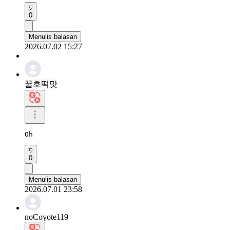
0
Menulis balasan
2026.07.02 15:27
꿀호떡맛
Oh
0
Menulis balasan
2026.07.01 23:58
noCoyote119